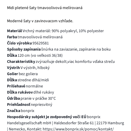
Midi pletené šaty tmavoolivová melírovaná
Moderné šaty v zavinovacom vzhľade.
Materiál
Vrchný materiál: 90% polyakryl, 10% polyester
Farba
tmavoolivová melírovaná
Číslo výrobku
95629581
Spôsoby zapínania
šnúrka na zaviazanie, zapínanie na boku
Dĺžka
120 cm (vo veľkosti 36/38)
Charakteristiky
zvýrazňuje dekolt,viac komfortu vďaka streču
Výstrih
V-výstrih, hlboký
Golier
bez goliera
Dĺžka
stredne dlhá/midi
Priliehavé
normálne
Dĺžka rukávov
dlhé rukávy
Údržba
pranie v práčke 30°C
Priehľadnosť
nepriesvitný
Značka
bonprix
Hospodársky subjekt je zodpovedný voči EÚ
bonprix
Handelsgesellschaft mbH | Haldesdorfer Straße 61 | 22179 Hamburg
| Nemecko, Kontakt: https://www.bonprix.sk/pomoc/kontakt/