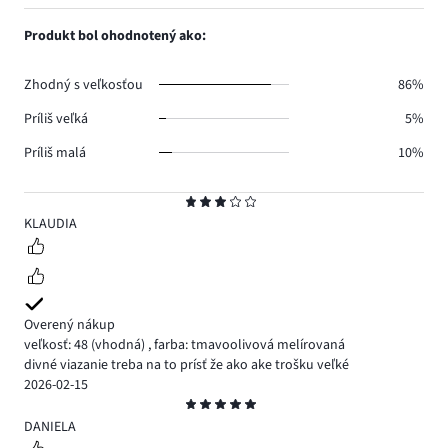
počet
1,
2.
hlasov
počet
Produkt bol ohodnotený ako:
1.
hlasov
0.
Zhodný s veľkosťou
86%
Príliš veľká
5%
Príliš malá
10%
Hodnotenie
3
KLAUDIA
Overený nákup
veľkosť: 48
(vhodná)
,
farba: tmavoolivová melírovaná
divné viazanie treba na to prísť že ako ake trošku veľké
2026-02-15
Hodnotenie
5
DANIELA