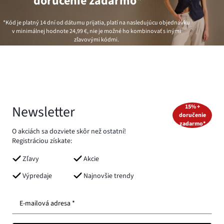
doručenie zadarmo*
*Kód je platný 14 dní od dátumu prijatia, platí na nasledujúcu objednávku
v minimálnej hodnote
24,99 €
, nie je možné ho kombinovať s inými
zľavovými kódmi.
Newsletter
15% +
doručenie
zadarmo*
O akciách sa dozviete skôr než ostatní!
Registráciou získate:
Zľavy
Akcie
Výpredaje
Najnovšie trendy
E-mailová adresa *