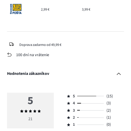
2,99 €
3,99 €
Doprava zadarmo od 49,99 €
100 dní na vrátenie
Hodnotenia zákazníkov
5
5
(15)
Hodnotenie
4
(3)
5,
Hodnotenie
počet
3
(2)
Priemerné
4,
Hodnotenie
hlasov
hodnotenie
počet
2
(1)
3,
21
Hodnotenie
15.
5
hlasov
počet
1
(0)
2,
Hodnotenie
3.
hlasov