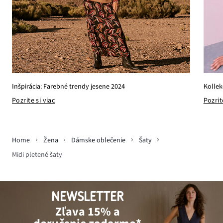
Kollek
Inšpirácia: Farebné trendy jesene 2024
Pozrit
Pozrite si viac
Home
Žena
Dámske oblečenie
Šaty
Midi pletené šaty
NEWSLETTER
Zľava 15% a