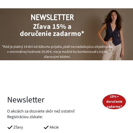
NEWSLETTER
Zľava 15% a
doručenie zadarmo*
*Kód je platný 14 dní od dátumu prijatia, platí na nasledujúcu objednávku
v minimálnej hodnote
24,99 €
, nie je možné ho kombinovať s inými
zľavovými kódmi.
Newsletter
15% +
doručenie
zadarmo*
O akciách sa dozviete skôr než ostatní!
Registráciou získate:
Zľavy
Akcie