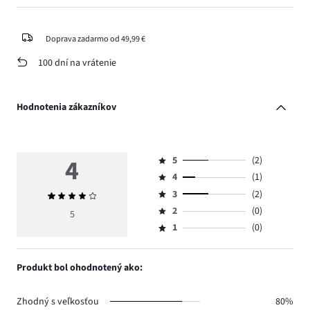
Doprava zadarmo od 49,99 €
100 dní na vrátenie
Hodnotenia zákazníkov
4
5
(2)
Hodnotenie
4
(1)
5,
Hodnotenie
počet
3
(2)
Priemerné
4,
Hodnotenie
hlasov
hodnotenie
počet
2
(0)
3,
5
Hodnotenie
2.
4
hlasov
počet
1
(0)
2,
Hodnotenie
1.
hlasov
počet
1,
2.
hlasov
počet
Produkt bol ohodnotený ako:
0.
hlasov
0.
Zhodný s veľkosťou
80%