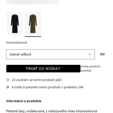
tmavoolivová
Vybrať veľkosť
[node-product-
PRIDAŤ DO KOŠÍKA
wishlist]
23 osobám sa tento produkt páči
6 osôb si prezrelo tento produkt v priebehu 24h
Informácie o produkte
Pletené šaty, vrúbkované, z viskózového mixu tmavoolivová