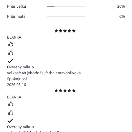
Príliš veľká
20%
Príliš malá
0%
Hodnotenie
5
BLANKA
Overený nákup
veľkosť: 48
(vhodná)
,
farba: tmavoolivová
Spokojnosť
2026-05-16
Hodnotenie
5
BLANKA
Overený nákup