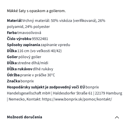
Mäkké šaty s opaskom a golierom.
Materiál
Vrchný materiál: 50% viskóza (verifikovaná), 26%
polyamid, 24% polyester
Farba
tmavoolivová
Číslo výrobku
95922481
Spôsoby zapínania
zapínanie vpredu
Dĺžka
116 cm (vo veľkosti 40/42)
Golier
pólový golier
Dĺžka
stredne dlhá/midi
Dĺžka rukávov
dlhé rukávy
Údržba
pranie v práčke 30°C
Značka
bonprix
Hospodársky subjekt je zodpovedný voči EÚ
bonprix
Handelsgesellschaft mbH | Haldesdorfer Straße 61 | 22179 Hamburg
| Nemecko, Kontakt: https://www.bonprix.sk/pomoc/kontakt/
Možnosti doručenia