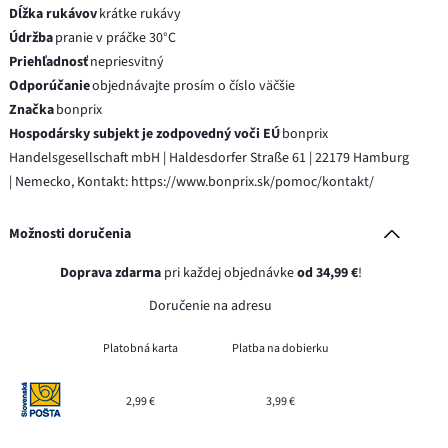
Dĺžka rukávov
krátke rukávy
Údržba
pranie v práčke 30°C
Priehľadnosť
nepriesvitný
Odporúčanie
objednávajte prosím o číslo väčšie
Značka
bonprix
Hospodársky subjekt je zodpovedný voči EÚ
bonprix
Handelsgesellschaft mbH | Haldesdorfer Straße 61 | 22179 Hamburg
| Nemecko, Kontakt: https://www.bonprix.sk/pomoc/kontakt/
Možnosti doručenia
Doprava zdarma
pri každej objednávke
od 34,99 €
!
Doručenie na adresu
Platobná karta
Platba na dobierku
2,99 €
3,99 €