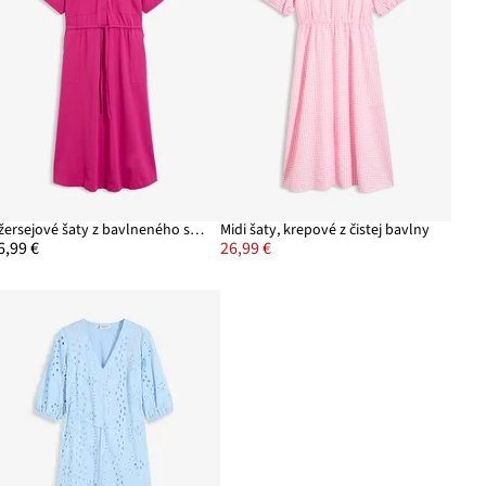
Džersejové šaty z bavlneného streču
Midi šaty, krepové z čistej bavlny
6,99 €
26,99 €