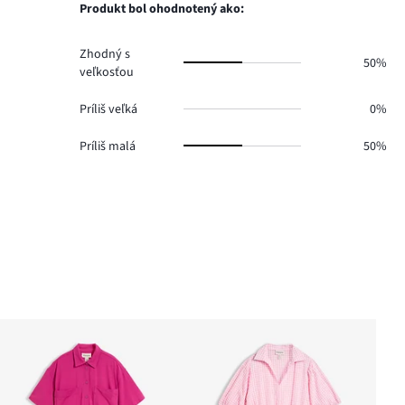
1.
hlasov
Produkt bol ohodnotený ako:
0.
Zhodný s
50%
veľkosťou
Príliš veľká
0%
Príliš malá
50%