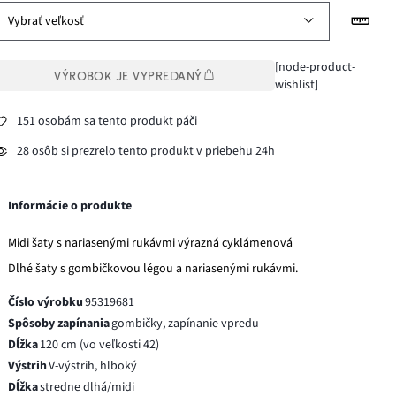
Vybrať veľkosť
[node-product-
VÝROBOK JE VYPREDANÝ
wishlist]
151 osobám sa tento produkt páči
28 osôb si prezrelo tento produkt v priebehu 24h
Informácie o produkte
Midi šaty s nariasenými rukávmi výrazná cyklámenová
Dlhé šaty s gombičkovou légou a nariasenými rukávmi.
Číslo výrobku
95319681
Spôsoby zapínania
gombičky, zapínanie vpredu
Dĺžka
120 cm (vo veľkosti 42)
Výstrih
V-výstrih, hlboký
Dĺžka
stredne dlhá/midi