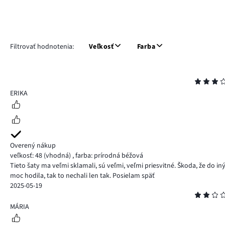
Filtrovať hodnotenia:
Veľkosť
Farba
Hodnotenie
3
ERIKA
Overený nákup
veľkosť: 48
(vhodná)
,
farba: prírodná béžová
Tieto šaty ma veľmi sklamali, sú veľmi, veľmi priesvitné. Škoda, že do i
moc hodila, tak to nechali len tak. Posielam späť
2025-05-19
Hodnotenie
2
MÁRIA