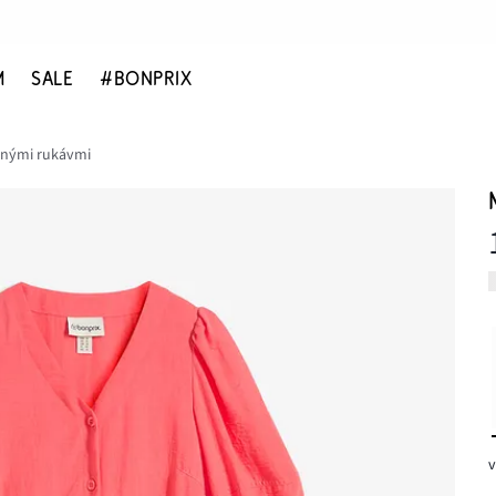
M
SALE
#BONPRIX
senými rukávmi