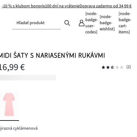
-10 % s klubom bonprix
100 dní na vrátenie
Doprava zadarmo od 34,99 €
[node-
[node-
[node-
badge-
badge-
Hľadať produkt
badge-
user-
cart-
wishlist]
codes]
items]
MIDI ŠATY S NARIASENÝMI RUKÁVMI
16,99 €
(2)
výrazná cyklámenová