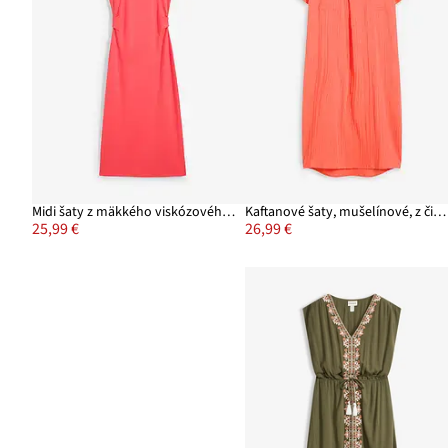
Midi šaty z mäkkého viskózového mixu
Kaftanové šaty, mušelínové, z čistej bavlny
25,99 €
26,99 €