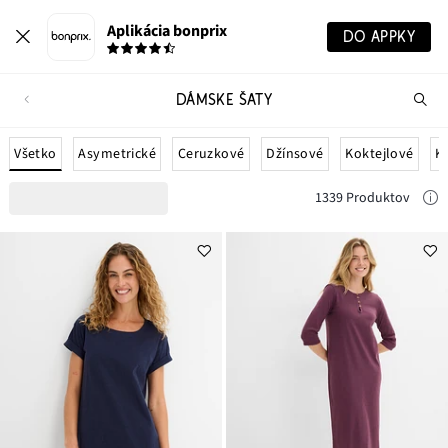
Aplikácia bonprix
DO APPKY
DÁMSKE ŠATY
Hľ
pr
Všetko
Asymetrické
Ceruzkové
Džínsové
Koktejlové
K
1339 Produktov