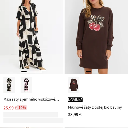
Maxi šaty z jemného viskózovéhu mixu
novinka
Mikinové šaty z čistej bio bavlny
25,99 €
-10%
33,99 €