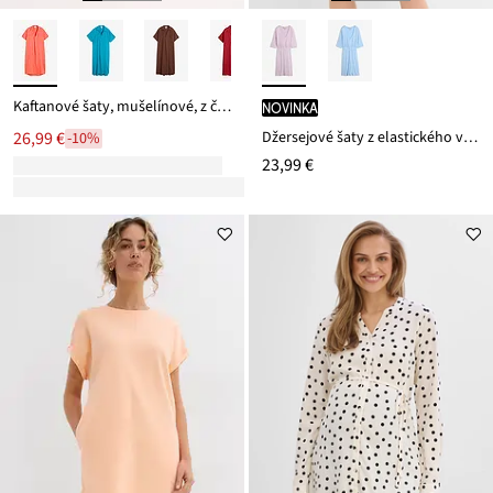
Kaftanové šaty, mušelínové, z čistej bavlny
novinka
Džersejové šaty z elastického viskózového mixu
26,99 €
-10%
23,99 €