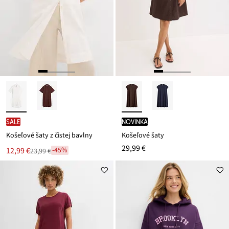
SALE
novinka
Košeľové šaty z čistej bavlny
Košeľové šaty
29,99 €
Nová
12,99 €
-45%
23,99 €
Zľava
cena
z
je
ceny
23,99 €