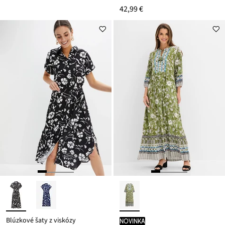
42,99 €
Blúzkové šaty z viskózy
novinka