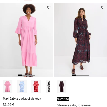
Zľava
cena
z
je
ceny
17,99 €
Maxi šaty z padavej viskózy
novinka
31,99 €
Šifónové šaty, rozšírené