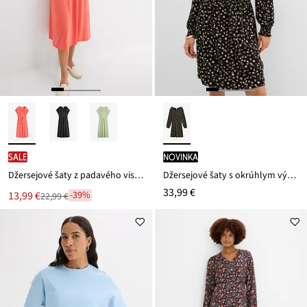
SALE
novinka
Džersejové šaty z padavého viskózového mixu
Džersejové šaty s okrúhlym výstrihom
33,99 €
Nová
13,99 €
-39%
22,99 €
Zľava
cena
z
je
ceny
22,99 €