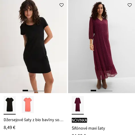
Džersejové šaty z bio bavlny so strečom
novinka
8,49 €
Šifónové maxi šaty