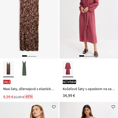
SALE
novinka
Maxi šaty, džersejové z elastického mixu viskózy
Košeľové šaty s opaskom na zaviazanie
34,99 €
Nová
9,99 €
-41%
16,99 €
Zľava
cena
z
je
ceny
16,99 €