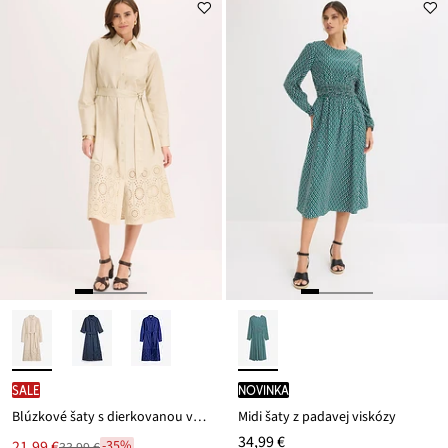
SALE
novinka
Blúzkové šaty s dierkovanou výšivkou
Midi šaty z padavej viskózy
34,99 €
Nová
21,99 €
-35%
33,99 €