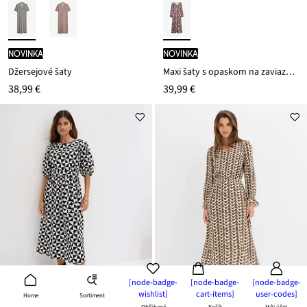
novinka
novinka
Džersejové šaty
Maxi šaty s opaskom na zaviazanie
38,99 €
39,99 €
[node-badge-
[node-badge-
[node-badge-
wishlist]
cart-items]
user-codes]
Sortiment
Home