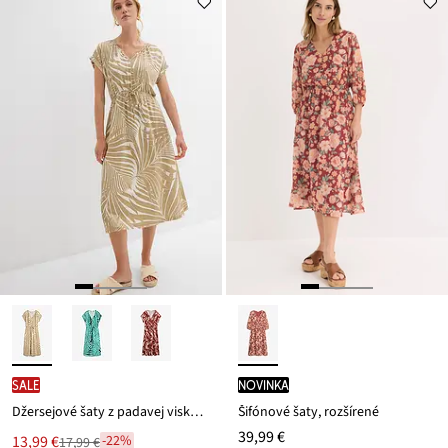
SALE
novinka
Džersejové šaty z padavej viskózy
Šifónové šaty, rozšírené
39,99 €
Nová
13,99 €
-22%
17,99 €