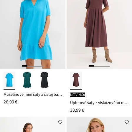
Mušelínové mini šaty z čistej bavlny
novinka
26,99 €
Úpletové šaty z viskózového mixu
33,99 €