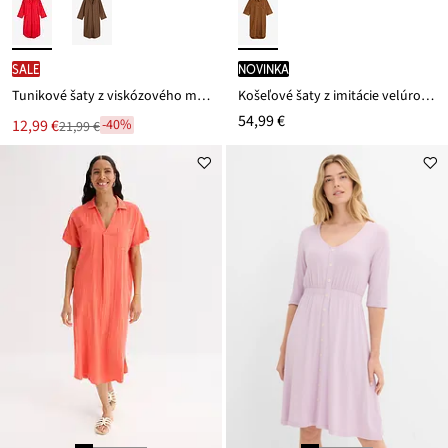
SALE
novinka
Tunikové šaty z viskózového mixu so štuktúrovaným efektom
Košeľové šaty z imitácie velúrovej kože
54,99 €
Nová
12,99 €
-40%
21,99 €
Zľava
cena
z
je
ceny
21,99 €