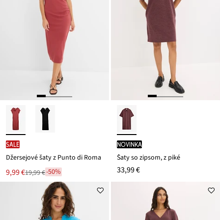
SALE
novinka
Džersejové šaty z Punto di Roma
Šaty so zipsom, z piké
33,99 €
Nová
9,99 €
-50%
19,99 €
Zľava
cena
z
je
ceny
19,99 €