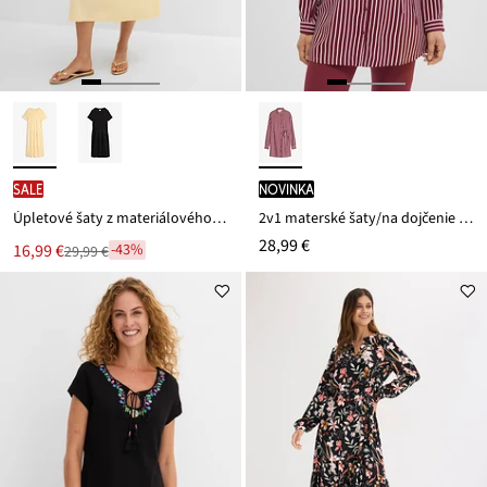
SALE
novinka
Úpletové šaty z materiálového mixu
2v1 materské šaty/na dojčenie z padavej viskózy
28,99 €
Nová
16,99 €
-43%
29,99 €
Zľava
cena
z
je
ceny
29,99 €