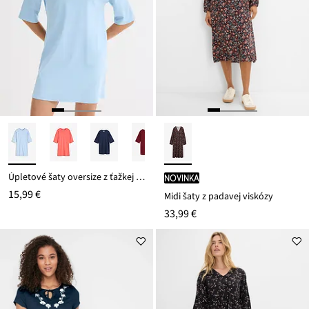
Úpletové šaty oversize z ťažkej bio bavlny
novinka
15,99 €
Midi šaty z padavej viskózy
33,99 €