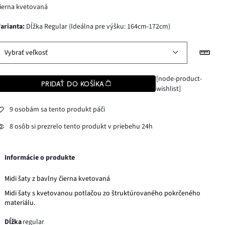
ierna kvetovaná
varianta
:
Dĺžka Regular (Ideálna pre výšku: 164cm-172cm)
Vybrať veľkosť
[node-product-
PRIDAŤ DO KOŠÍKA
wishlist]
9 osobám sa tento produkt páči
8 osôb si prezrelo tento produkt v priebehu 24h
Informácie o produkte
Midi šaty z bavlny čierna kvetovaná
Midi šaty s kvetovanou potlačou zo štruktúrovaného pokrčeného
materiálu.
Dĺžka
regular