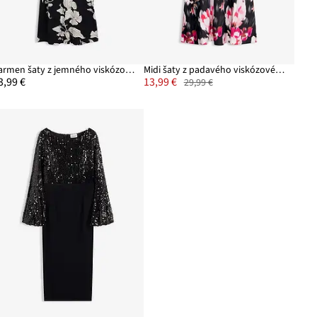
Carmen šaty z jemného viskózového mixu
Midi šaty z padavého viskózového mixu
3,99 €
13,99 €
29,99 €