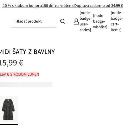
-10 % s klubom bonprix
100 dní na vrátenie
Doprava zadarmo od 34,99 €
[node-
[node-
[node-
badge-
badge-
Hľadať produkt
badge-
user-
cart-
wishlist]
codes]
items]
MIDI ŠATY Z BAVLNY
15,99 €
13,59 € s kódom LUMEN