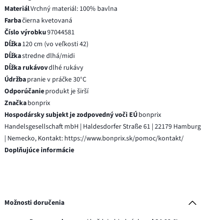
Materiál
Vrchný materiál: 100% bavlna
Farba
čierna kvetovaná
Číslo výrobku
97044581
Dĺžka
120 cm (vo veľkosti 42)
Dĺžka
stredne dlhá/midi
Dĺžka rukávov
dlhé rukávy
Údržba
pranie v práčke 30°C
Odporúčanie
produkt je širší
Značka
bonprix
Hospodársky subjekt je zodpovedný voči EÚ
bonprix
Handelsgesellschaft mbH | Haldesdorfer Straße 61 | 22179 Hamburg
| Nemecko, Kontakt: https://www.bonprix.sk/pomoc/kontakt/
Doplňujúce informácie
Možnosti doručenia