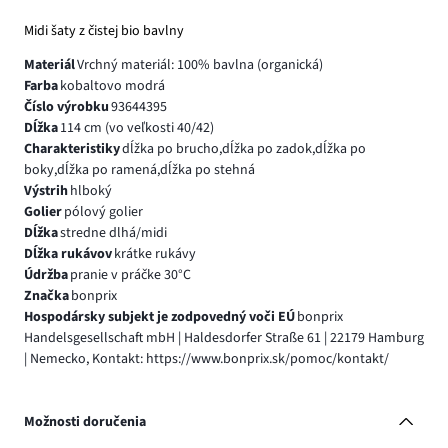
Midi šaty z čistej bio bavlny
Materiál
Vrchný materiál: 100% bavlna (organická)
Farba
kobaltovo modrá
Číslo výrobku
93644395
Dĺžka
114 cm (vo veľkosti 40/42)
Charakteristiky
dĺžka po brucho,dĺžka po zadok,dĺžka po
boky,dĺžka po ramená,dĺžka po stehná
Výstrih
hlboký
Golier
pólový golier
Dĺžka
stredne dlhá/midi
Dĺžka rukávov
krátke rukávy
Údržba
pranie v práčke 30°C
Značka
bonprix
Hospodársky subjekt je zodpovedný voči EÚ
bonprix
Handelsgesellschaft mbH | Haldesdorfer Straße 61 | 22179 Hamburg
| Nemecko, Kontakt: https://www.bonprix.sk/pomoc/kontakt/
Možnosti doručenia