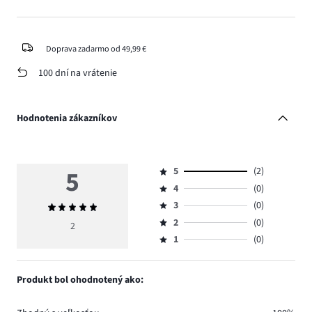
Doprava zadarmo od 49,99 €
100 dní na vrátenie
Hodnotenia zákazníkov
5
5
(2)
Hodnotenie
4
(0)
5,
Hodnotenie
počet
3
(0)
Priemerné
4,
Hodnotenie
hlasov
hodnotenie
počet
2
(0)
3,
2
Hodnotenie
2.
5
hlasov
počet
1
(0)
2,
Hodnotenie
0.
hlasov
počet
1,
0.
hlasov
počet
Produkt bol ohodnotený ako:
0.
hlasov
0.