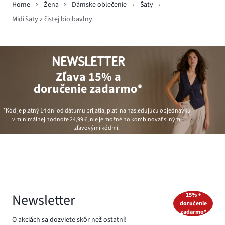
Home
Žena
Dámske oblečenie
Šaty
Midi šaty z čistej bio bavlny
NEWSLETTER
Zľava 15% a
doručenie zadarmo*
*Kód je platný 14 dní od dátumu prijatia, platí na nasledujúcu objednávku
v minimálnej hodnote
24,99 €
, nie je možné ho kombinovať s inými
zľavovými kódmi.
Newsletter
15% +
doručenie
zadarmo*
O akciách sa dozviete skôr než ostatní!