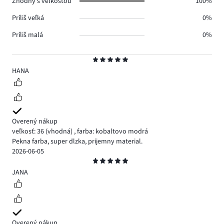
Zhodný s veľkosťou
100%
Príliš veľká
0%
Príliš malá
0%
Hodnotenie
5
HANA
Overený nákup
veľkosť: 36
(vhodná)
,
farba: kobaltovo modrá
Pekna farba, super dlzka, prijemny material.
2026-06-05
Hodnotenie
5
JANA
Overený nákup