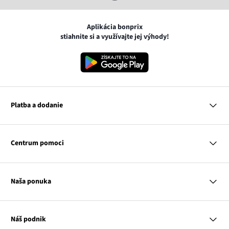
Aplikácia bonprix
stiahnite si a využívajte jej výhody!
Platba a dodanie
MasterCard
VISA
Centrum pomoci
Google pay
Apple pay
Otázky a odpovede
Platba a dodanie
Naša ponuka
Slovenská pošta
Vrátenie a reklamácia
Tabuľka veľkostí
Platba na dobierku
Žena
Klub bonprix
Muž
Katalóg
Náš podnik
Dieťa
Influencers