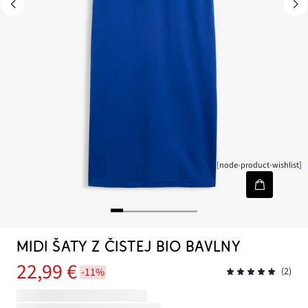
[node-product-wishlist]
MIDI ŠATY Z ČISTEJ BIO BAVLNY
22,99 €
-11%
(2)