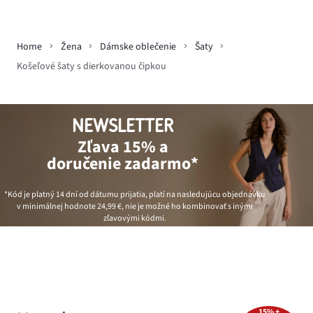
Home
Žena
Dámske oblečenie
Šaty
Košeľové šaty s dierkovanou čipkou
NEWSLETTER
Zľava 15% a
doručenie zadarmo*
*Kód je platný 14 dní od dátumu prijatia, platí na nasledujúcu objednávku
v minimálnej hodnote
24,99 €
, nie je možné ho kombinovať s inými
zľavovými kódmi.
15% +