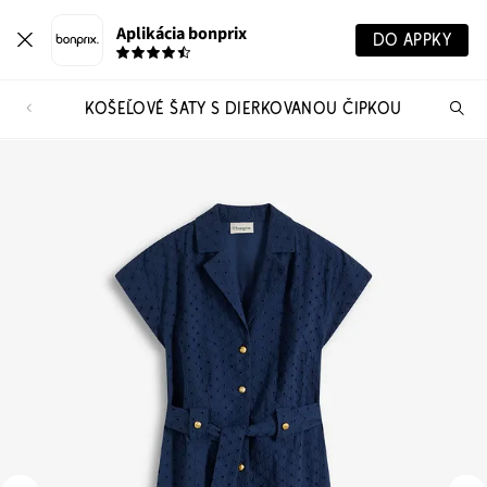
Aplikácia bonprix
DO APPKY
KOŠEĽOVÉ ŠATY S DIERKOVANOU ČIPKOU
Hľ
pr