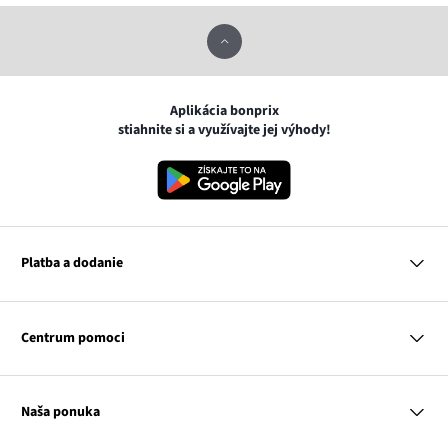
Aplikácia bonprix
stiahnite si a využívajte jej výhody!
Platba a dodanie
MasterCard
VISA
Centrum pomoci
Google pay
Apple pay
Otázky a odpovede
Platba a dodanie
Naša ponuka
Slovenská pošta
Vrátenie a reklamácia
Tabuľka veľkostí
Platba na dobierku