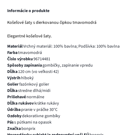
Informácie o produkte
Košeľové šaty s dierkovanou čipkou tmavomodrá
Elegantné košeľové šaty.
Materiál
Vrchný materiál: 100% bavlna; Podšívka: 100% bavlna
Farba
tmavomodrá
Číslo výrobku
96714481
Spôsoby zapínania
gombičky, zapínanie vpredu
Dĺžka
120 cm (vo veľkosti 42)
Výstrih
hlboký
Golier
fazónkový golier
Dĺžka
stredne dlhá/midi
Priliehavé
normálne
Dĺžka rukávov
krátke rukávy
Údržba
pranie v práčke 30°C
Ozdoby
dekoratívne gombíky
Pás
s pútkami na opasok
Značka
bonprix