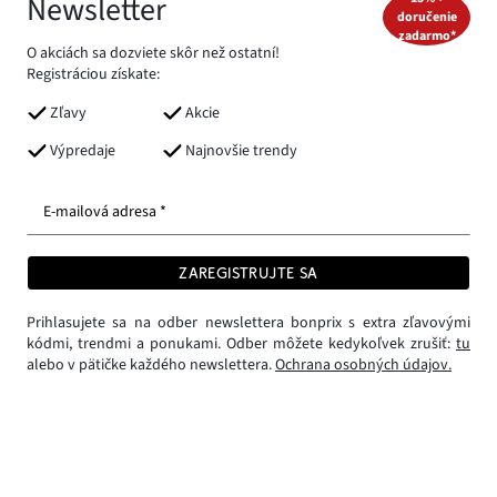
Newsletter
doručenie
zadarmo*
O akciách sa dozviete skôr než ostatní!
Registráciou získate:
Zľavy
Akcie
Výpredaje
Najnovšie trendy
E-mailová adresa *
ZAREGISTRUJTE SA
Prihlasujete sa na odber newslettera bonprix s extra zľavovými
kódmi, trendmi a ponukami. Odber môžete kedykoľvek zrušiť:
tu
alebo v pätičke každého newslettera.
Ochrana osobných údajov.