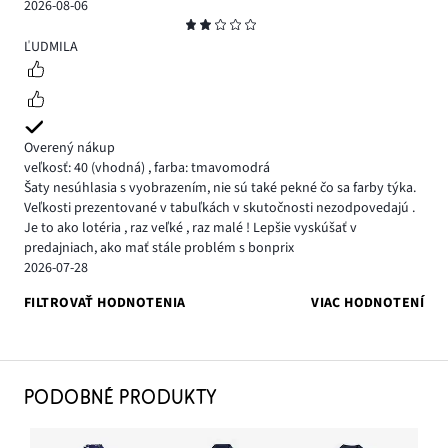
2026-08-06
Hodnotenie
2
ĽUDMILA
Overený nákup
veľkosť: 40
(vhodná)
,
farba: tmavomodrá
Šaty nesúhlasia s vyobrazením, nie sú také pekné čo sa farby týka.
Veľkosti prezentované v tabuľkách v skutočnosti nezodpovedajú .
Je to ako lotéria , raz veľké , raz malé ! Lepšie vyskúšať v
predajniach, ako mať stále problém s bonprix
2026-07-28
FILTROVAŤ HODNOTENIA
VIAC HODNOTENÍ
PODOBNÉ PRODUKTY