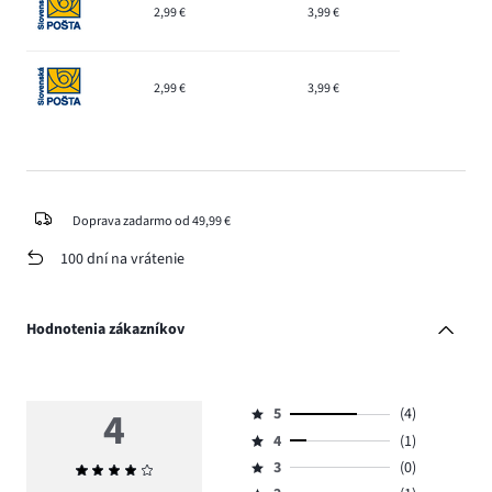
2,99 €
3,99 €
2,99 €
3,99 €
Doprava zadarmo od 49,99 €
100 dní na vrátenie
Hodnotenia zákazníkov
4
5
(4)
Hodnotenie
4
(1)
5,
Hodnotenie
počet
3
(0)
Priemerné
4,
Hodnotenie
hlasov