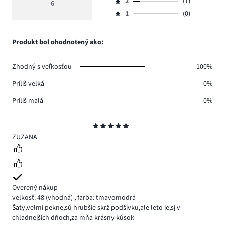
hodnotenie
počet
2
(1)
3,
6
Hodnotenie
4.
4
hlasov
počet
1
(0)
2,
Hodnotenie
1.
hlasov
počet
1,
0.
hlasov
počet
Produkt bol ohodnotený ako:
1.
hlasov
0.
Zhodný s veľkosťou
100%
Príliš veľká
0%
Príliš malá
0%
Hodnotenie
5
ZUZANA
Overený nákup
veľkosť: 48
(vhodná)
,
farba: tmavomodrá
Šaty,velmi pekne,sú hrubšie skrž podšívku,ale leto je,sj v
chladnejších dňoch,za mňa krásny kúsok