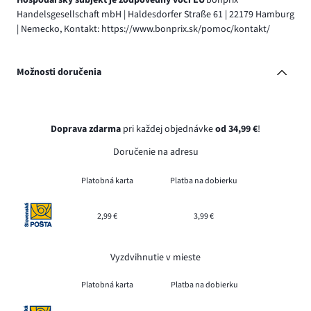
Hospodársky subjekt je zodpovedný voči EÚ
bonprix
Handelsgesellschaft mbH | Haldesdorfer Straße 61 | 22179 Hamburg
| Nemecko, Kontakt: https://www.bonprix.sk/pomoc/kontakt/
Možnosti doručenia
Doprava zdarma
pri každej objednávke
od 34,99 €
!
Doručenie na adresu
Platobná karta
Platba na dobierku
2,99 €
3,99 €
Vyzdvihnutie v mieste
Platobná karta
Platba na dobierku