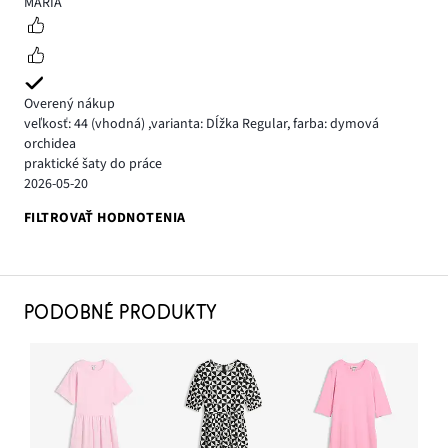
5
MÁRIA
Overený nákup
veľkosť: 44
(vhodná)
,
varianta: Dĺžka Regular,
farba: dymová
orchidea
praktické šaty do práce
2026-05-20
FILTROVAŤ HODNOTENIA
PODOBNÉ PRODUKTY