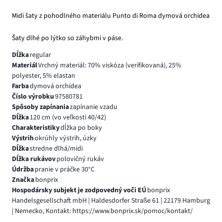
Midi šaty z pohodlného materiálu Punto di Roma dymová orchidea
Šaty dlhé po lýtko so záhybmi v páse.
Dĺžka
regular
Materiál
Vrchný materiál: 70% viskóza (verifikovaná), 25%
polyester, 5% elastan
Farba
dymová orchidea
Číslo výrobku
97580781
Spôsoby zapínania
zapínanie vzadu
Dĺžka
120 cm (vo veľkosti 40/42)
Charakteristiky
dĺžka po boky
Výstrih
okrúhly výstrih, úzky
Dĺžka
stredne dlhá/midi
Dĺžka rukávov
polovičný rukáv
Údržba
pranie v práčke 30°C
Značka
bonprix
Hospodársky subjekt je zodpovedný voči EÚ
bonprix
Handelsgesellschaft mbH | Haldesdorfer Straße 61 | 22179 Hamburg
| Nemecko, Kontakt: https://www.bonprix.sk/pomoc/kontakt/