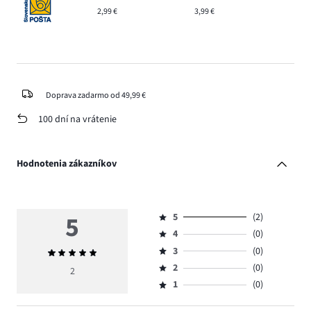
2,99 €
3,99 €
Doprava zadarmo od 49,99 €
100 dní na vrátenie
Hodnotenia zákazníkov
5
5
(2)
Hodnotenie
4
(0)
5,
Hodnotenie
počet
3
(0)
Priemerné
4,
Hodnotenie
hlasov
hodnotenie
počet
2
(0)
3,
2
Hodnotenie
2.
5
hlasov
počet
1
(0)
2,
Hodnotenie
0.
hlasov
počet
1,