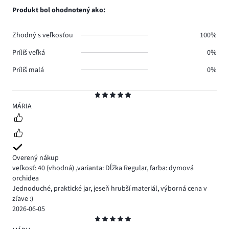
0.
hlasov
počet
Produkt bol ohodnotený ako:
0.
hlasov
0.
Zhodný s veľkosťou
100%
Príliš veľká
0%
Príliš malá
0%
Hodnotenie
5
MÁRIA
Overený nákup
veľkosť: 40
(vhodná)
,
varianta: Dĺžka Regular,
farba: dymová
orchidea
Jednoduché, praktické jar, jeseň hrubší materiál, výborná cena v
zľave :)
2026-06-05
Hodnotenie