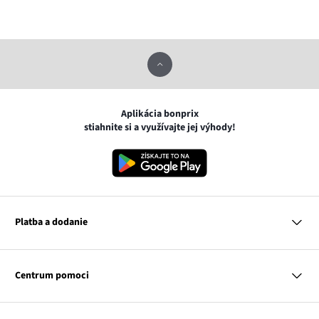
Aplikácia bonprix
stiahnite si a využívajte jej výhody!
Platba a dodanie
MasterCard
VISA
Centrum pomoci
Google pay
Apple pay
Otázky a odpovede