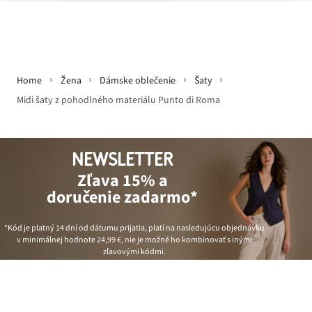
Home
Žena
Dámske oblečenie
Šaty
Midi šaty z pohodlného materiálu Punto di Roma
NEWSLETTER
Zľava 15% a
doručenie zadarmo*
*Kód je platný 14 dní od dátumu prijatia, platí na nasledujúcu objednávku
v minimálnej hodnote
24,99 €
, nie je možné ho kombinovať s inými
zľavovými kódmi.