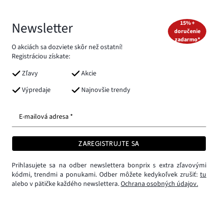
Newsletter
15% +
doručenie
zadarmo*
O akciách sa dozviete skôr než ostatní!
Registráciou získate:
Zľavy
Akcie
Výpredaje
Najnovšie trendy
E-mailová adresa *
ZAREGISTRUJTE SA
Prihlasujete sa na odber newslettera bonprix s extra zľavovými
kódmi, trendmi a ponukami. Odber môžete kedykoľvek zrušiť:
tu
alebo v pätičke každého newslettera.
Ochrana osobných údajov.