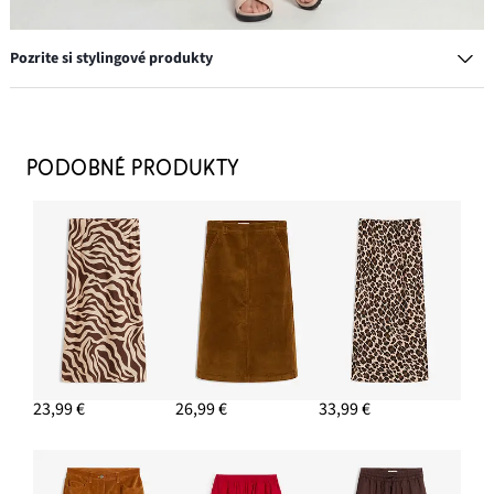
Pozrite si stylingové produkty
Vrúbkovaný top (2 ks v balení) z bio bavlny
10,99 €
PODOBNÉ PRODUKTY
PRIDAŤ DO KOŠÍKA
Sandále s pohodlnou podrážkou
23,99 €
PRIDAŤ DO KOŠÍKA
Náušnice kruhy
11,99 €
23,99 €
26,99 €
33,99 €
PRIDAŤ DO KOŠÍKA
Slnečné okuliare
11,99 €