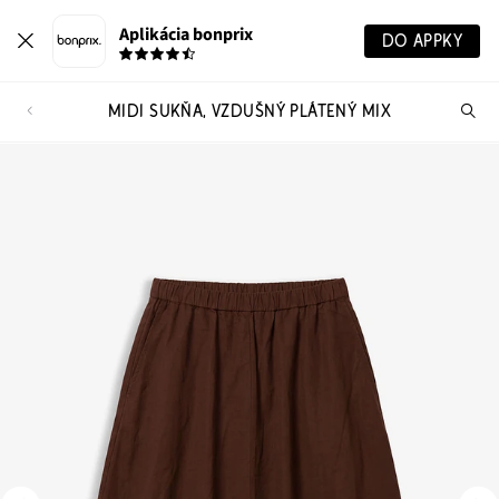
Aplikácia bonprix
DO APPKY
MIDI SUKŇA, VZDUŠNÝ PLÁTENÝ MIX
Hľ
pr