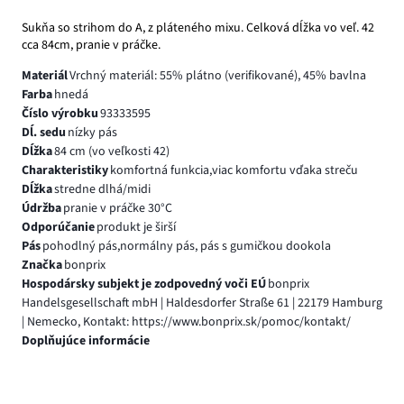
Sukňa so strihom do A, z pláteného mixu. Celková dĺžka vo veľ. 42
cca 84cm, pranie v práčke.
Materiál
Vrchný materiál: 55% plátno (verifikované), 45% bavlna
Farba
hnedá
Číslo výrobku
93333595
Dĺ. sedu
nízky pás
Dĺžka
84 cm (vo veľkosti 42)
Charakteristiky
komfortná funkcia,viac komfortu vďaka streču
Dĺžka
stredne dlhá/midi
Údržba
pranie v práčke 30°C
Odporúčanie
produkt je širší
Pás
pohodlný pás,normálny pás, pás s gumičkou dookola
Značka
bonprix
Hospodársky subjekt je zodpovedný voči EÚ
bonprix
Handelsgesellschaft mbH | Haldesdorfer Straße 61 | 22179 Hamburg
| Nemecko, Kontakt: https://www.bonprix.sk/pomoc/kontakt/
Doplňujúce informácie