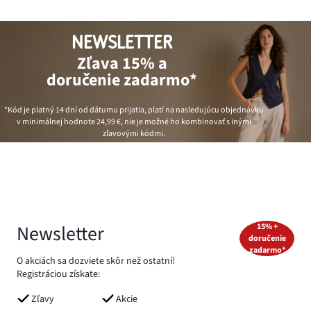
NEWSLETTER
Zľava 15% a
doručenie zadarmo*
*Kód je platný 14 dní od dátumu prijatia, platí na nasledujúcu objednávku
v minimálnej hodnote
24,99 €
, nie je možné ho kombinovať s inými
zľavovými kódmi.
Newsletter
15% +
doručenie
zadarmo*
O akciách sa dozviete skôr než ostatní!
Registráciou získate:
Zľavy
Akcie