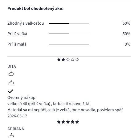
3.
hlasov
počet
Produkt bol ohodnotený ako:
2.
hlasov
0.
Zhodný s veľkosťou
50%
Príliš veľká
50%
Príliš malá
0%
Hodnotenie
2
DITA
Overený nákup
veľkosť: 48
(príliš veľká)
,
farba: citrusovo žltá
Materiál sa mi nepáči, celá je veľká, mne nesadla, posielam späť
2026-03-17
Hodnotenie
5
ADRIANA