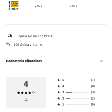
2,99 €
3,99 €
Doprava zadarmo od 49,99 €
100 dní na vrátenie
Hodnotenia zákazníkov
4
5
(7)
Hodnotenie
4
(0)
5,
Hodnotenie
počet
3
(3)
Priemerné
4,
Hodnotenie
hlasov
hodnotenie
počet
2
(2)
3,
12
Hodnotenie
7.
4
hlasov
počet
1
(0)
2,
Hodnotenie
0.
hlasov
počet
1,