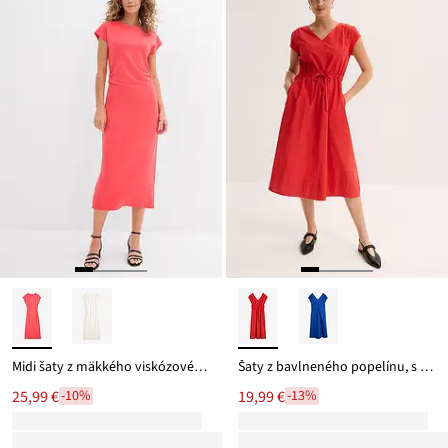
27,99 €
Midi šaty z mäkkého viskózového mixu
Šaty z bavlneného popelínu, s nastaviteľnou sťahovacou šnúrkou
25,99 €
19,99 €
-10%
-13%