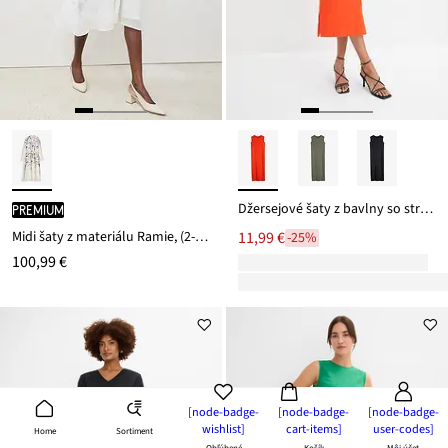
Džersejové šaty z bavlny so strečom
PREMIUM
Midi šaty z materiálu Ramie, (2-dielna sada s opaskom)
11,99 €
-25%
100,99 €
[node-badge-
[node-badge-
[node-badge-
wishlist]
cart-items]
user-codes]
Sortiment
Home