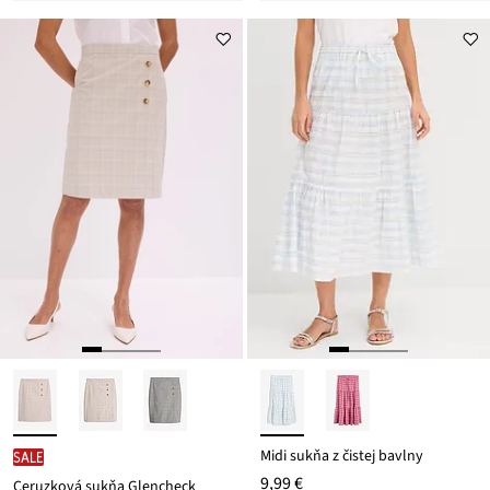
Midi sukňa z čistej bavlny
SALE
9,99 €
Ceruzková sukňa Glencheck