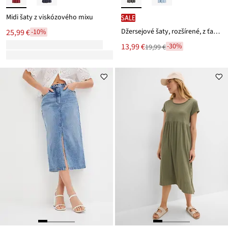
Midi šaty z viskózového mixu
SALE
Džersejové šaty, rozšírené, z ťažkej bio bavlny
25,99 €
-10%
Nová
13,99 €
-30%
19,99 €
Zľava
cena
z
je
ceny
19,99 €