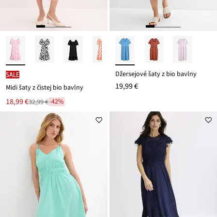
Džersejové šaty z bio bavlny
SALE
19,99 €
Midi šaty z čistej bio bavlny
Nová
18,99 €
-42%
32,99 €
Zľava
cena
z
je
ceny
32,99 €