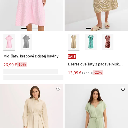
Midi šaty, krepové z čistej bavlny
SALE
Džersejové šaty z padavej viskózy
26,99 €
-10%
Nová
13,99 €
-22%
17,99 €
Zľava
cena
z
je
ceny
17,99 €