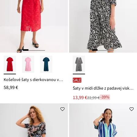
Košeľové šaty s dierkovanou výšivkou, z čistej bavlny
SALE
58,99 €
Šaty v midi dĺžke z padavej viskózy
Nová
13,99 €
-39%
22,99 €
Zľava
cena
z
je
ceny
22,99 €