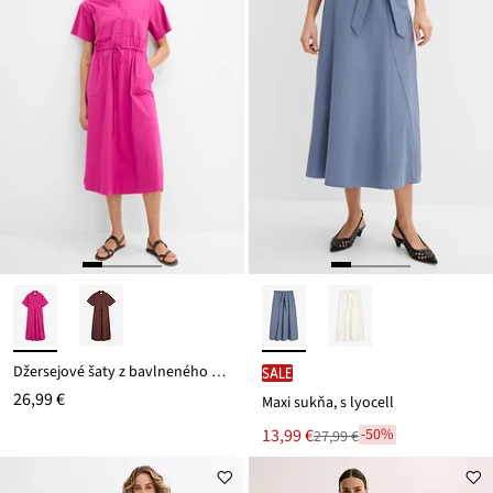
Džersejové šaty z bavlneného streču
SALE
26,99 €
Maxi sukňa, s lyocell
Nová
13,99 €
-50%
27,99 €
Zľava
cena
z
je
ceny