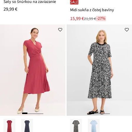
Šaty so šnúrkou na zaviazanie
SALE
29,99 €
Midi sukňa z čistej bavlny
Nová
15,99 €
-27%
21,99 €
Zľava
cena
z
je
ceny
21,99 €