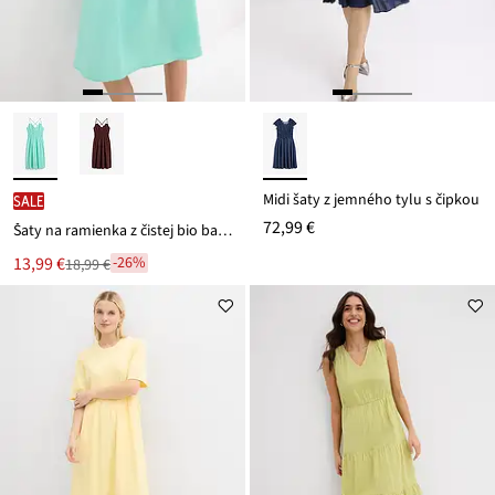
Midi šaty z jemného tylu s čipkou
SALE
72,99 €
Šaty na ramienka z čistej bio bavlny
Nová
13,99 €
-26%
18,99 €
Zľava
cena
z
je
ceny
18,99 €