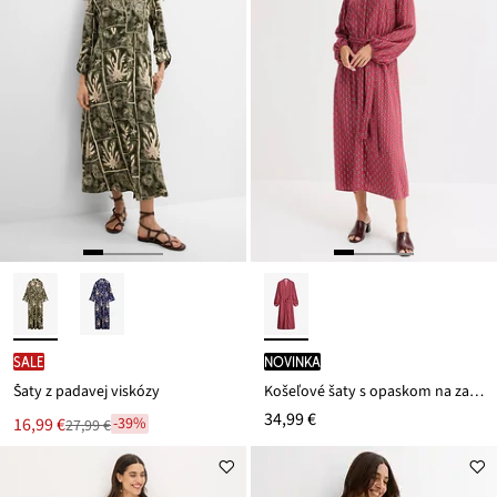
SALE
novinka
Šaty z padavej viskózy
Košeľové šaty s opaskom na zaviazanie
34,99 €
Nová
16,99 €
-39%
27,99 €
Zľava
cena
z
je
ceny
27,99 €