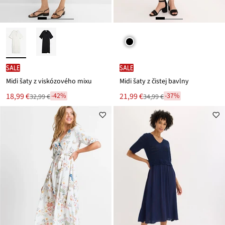
SALE
SALE
Midi šaty z viskózového mixu
Midi šaty z čistej bavlny
Nová
Nová
18,99 €
21,99 €
-42%
-37%
32,99 €
34,99 €
Zľava
Zľava
cena
cena
z
z
je
je
ceny
ceny
32,99 €
34,99 €