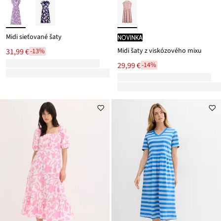
Midi sieťované šaty
novinka
Midi šaty z viskózového mixu
31,99 €
-13%
29,99 €
-14%