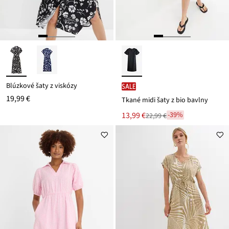
Blúzkové šaty z viskózy
SALE
19,99 €
Tkané midi šaty z bio bavlny
Nová
13,99 €
-39%
22,99 €
Zľava
cena
z
je
ceny
22,99 €