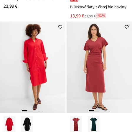
23,99 €
Blúzkové šaty z čistej bio bavlny
Nová
13,99 €
-41%
23,99 €
Zľava
cena
z
je
ceny
23,99 €