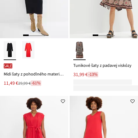
Tunikové šaty z padavej viskózy
SALE
Midi šaty z pohodlného materiálu Punto di Roma
31,99 €
-13%
Nová
11,49 €
-61%
29,99 €
Zľava
cena
z
je
ceny
29,99 €