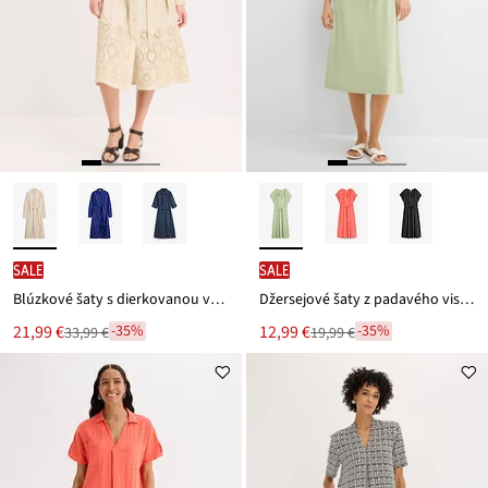
SALE
SALE
Blúzkové šaty s dierkovanou výšivkou
Džersejové šaty z padavého viskózového mixu
Nová
Nová
21,99 €
12,99 €
-35%
-35%
33,99 €
19,99 €
Zľava
Zľava
cena
cena
z
z
je
je
ceny
ceny
33,99 €
19,99 €