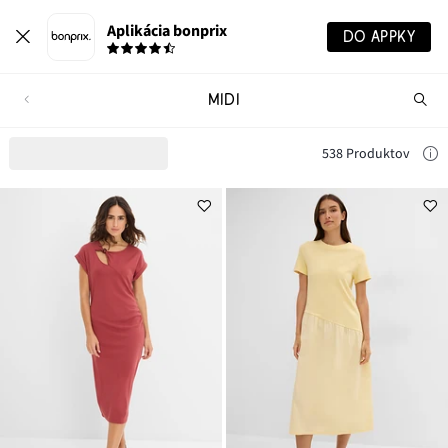
Aplikácia bonprix
DO APPKY
MIDI
Hľ
pr
538 Produktov