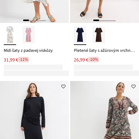
Midi šaty z padavej viskózy
Pletené šaty s ažúrovým vrchným dielom
31,99 €
26,99 €
-11%
-10%