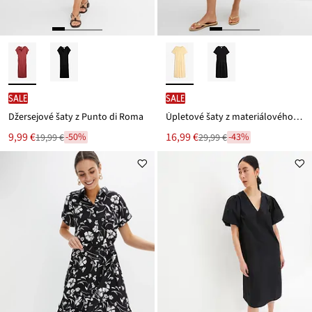
SALE
SALE
Džersejové šaty z Punto di Roma
Úpletové šaty z materiálového mixu
Nová
Nová
9,99 €
16,99 €
-50%
-43%
19,99 €
29,99 €
Zľava
Zľava
cena
cena
z
z
je
je
ceny
ceny
19,99 €
29,99 €