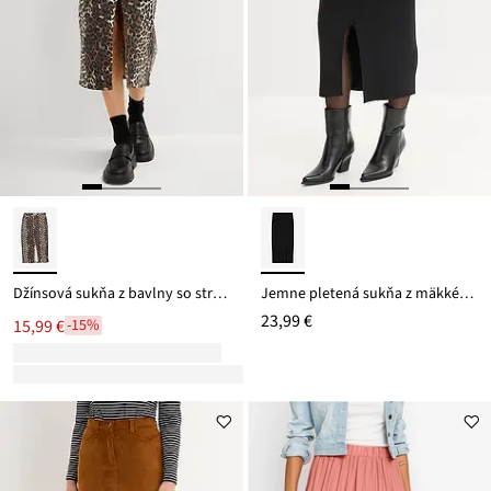
Džínsová sukňa z bavlny so strečom
Jemne pletená sukňa z mäkkého viskózového mixu
23,99 €
15,99 €
-15%