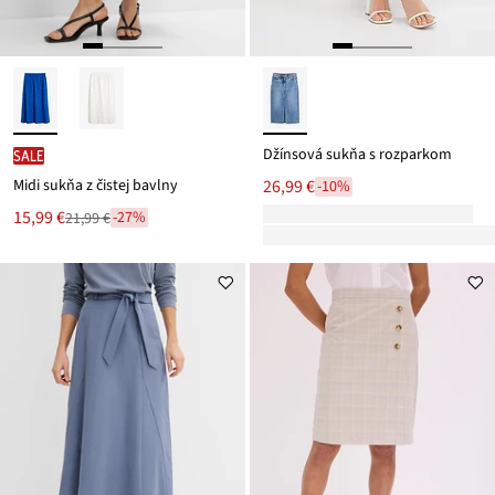
Džínsová sukňa s rozparkom
SALE
Midi sukňa z čistej bavlny
26,99 €
-10%
Nová
15,99 €
-27%
21,99 €
Zľava
cena
z
je
ceny
21,99 €