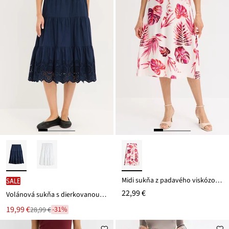
Midi sukňa z padavého viskózového mixu
SALE
22,99 €
Volánová sukňa s dierkovanou vyšívkou
Nová
19,99 €
-31%
28,99 €
Zľava
cena
z
je