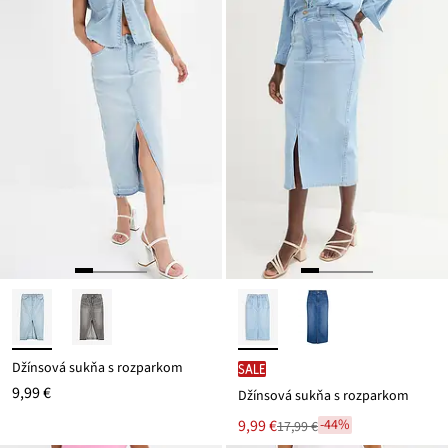
Džínsová sukňa s rozparkom
SALE
9,99 €
Džínsová sukňa s rozparkom
Nová
9,99 €
-44%
17,99 €
Zľava
cena