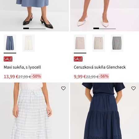
SALE
SALE
Maxi sukňa, s lyocell
Ceruzková sukňa Glencheck
Nová
Nová
13,99 €
9,99 €
-50%
-56%
27,99 €
22,99 €
Zľava
Zľava
cena
cena
z
z
je
je
ceny
ceny
27,99 €
22,99 €