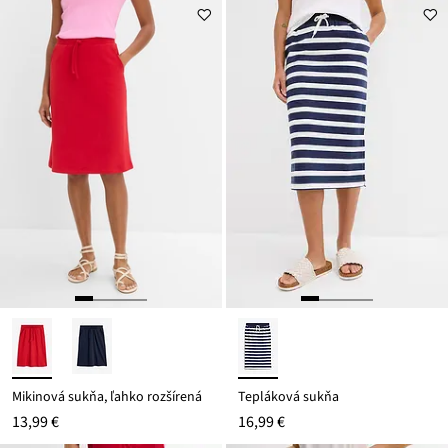
z
je
ceny
17,99 €
Mikinová sukňa, ľahko rozšírená
Tepláková sukňa
13,99 €
16,99 €