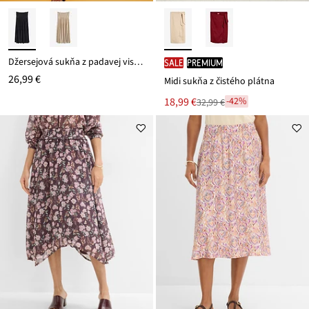
Džersejová sukňa z padavej viskózy
SALE
PREMIUM
26,99 €
Midi sukňa z čistého plátna
Nová
18,99 €
-42%
32,99 €
Zľava
cena
z
je
ceny
32,99 €