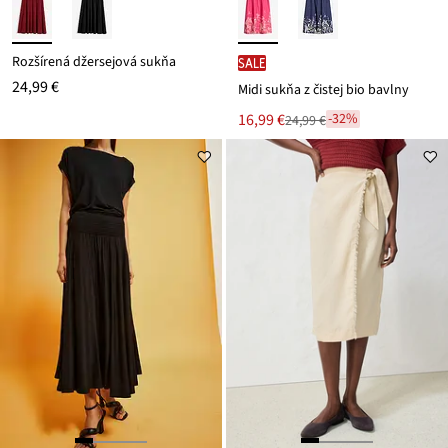
Rozšírená džersejová sukňa
SALE
24,99 €
Midi sukňa z čistej bio bavlny
Nová
16,99 €
-32%
24,99 €
Zľava
cena
z
je
ceny
24,99 €