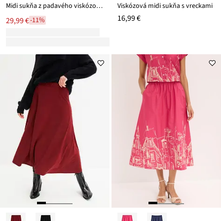
Midi sukňa z padavého viskózového mixu
Viskózová midi sukňa s vreckami
16,99 €
29,99 €
-11%