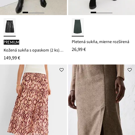
Pletená sukňa, mierne rozšírená
PREMIUM
26,99 €
Kožená sukňa s opaskom (2 ks), jahňacia nappa koža
149,99 €