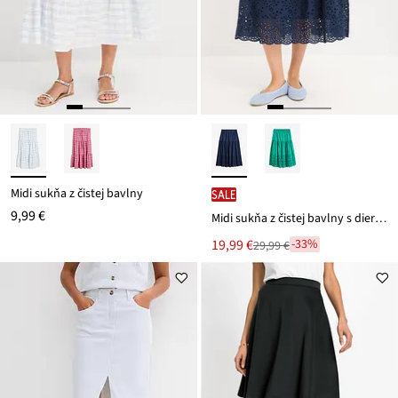
Midi sukňa z čistej bavlny
SALE
9,99 €
Midi sukňa z čistej bavlny s dierkovanou výšivkou
Nová
19,99 €
-33%
29,99 €
Zľava
cena
z
je
ceny
29,99 €