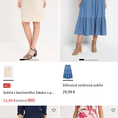
Džínsová volánová sukňa
SALE
29,99 €
Sukňa z bavlneného žakáru s podielom plátna
Nová
15,99 €
-46%
29,99 €
Zľava
cena
z
je
ceny
29,99 €