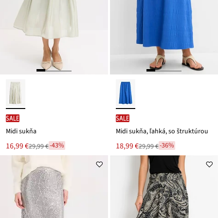
SALE
SALE
Midi sukňa
Midi sukňa, ľahká, so štruktúrou
Nová
Nová
16,99 €
18,99 €
-43%
-36%
29,99 €
29,99 €
Zľava
Zľava
cena
cena
z
z
je
je
ceny
ceny
29,99 €
29,99 €