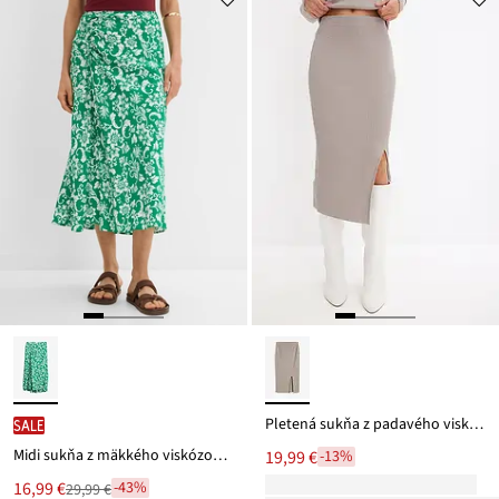
ceny
28,99 €
Pletená sukňa z padavého viskózového mixu
SALE
Midi sukňa z mäkkého viskózového mixu
19,99 €
-13%
Nová
16,99 €
-43%
29,99 €