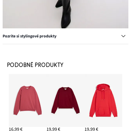
Pozrite si stylingové produkty
Džínsová blúzka s dlhými manžetami
16,99 €
PODOBNÉ PRODUKTY
PRIDAŤ DO KOŠÍKA
Kovbojské čižmy
52,99 €
16,99 €
19,99 €
19,99 €
PRIDAŤ DO KOŠÍKA