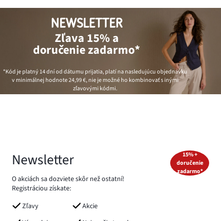
NEWSLETTER
Zľava 15% a
doručenie zadarmo*
*Kód je platný 14 dní od dátumu prijatia, platí na nasledujúcu objednávku
v minimálnej hodnote
24,99 €
, nie je možné ho kombinovať s inými
zľavovými kódmi.
Newsletter
15% +
doručenie
zadarmo*
O akciách sa dozviete skôr než ostatní!
Registráciou získate:
Zľavy
Akcie