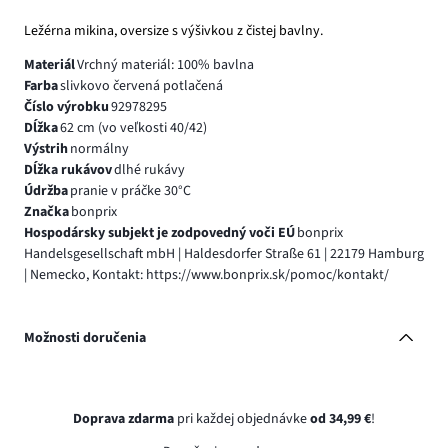
Ležérna mikina, oversize s výšivkou z čistej bavlny.
Materiál
Vrchný materiál: 100% bavlna
Farba
slivkovo červená potlačená
Číslo výrobku
92978295
Dĺžka
62 cm (vo veľkosti 40/42)
Výstrih
normálny
Dĺžka rukávov
dlhé rukávy
Údržba
pranie v práčke 30°C
Značka
bonprix
Hospodársky subjekt je zodpovedný voči EÚ
bonprix
Handelsgesellschaft mbH | Haldesdorfer Straße 61 | 22179 Hamburg
| Nemecko, Kontakt: https://www.bonprix.sk/pomoc/kontakt/
Možnosti doručenia
Doprava zdarma
pri každej objednávke
od 34,99 €
!