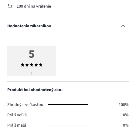
100 dní na vrátenie
Hodnotenia zákazníkov
5
Priemerné
hodnotenie
1
5
Produkt bol ohodnotený ako:
Zhodný s veľkosťou
100%
Príliš veľká
0%
Príliš malá
0%