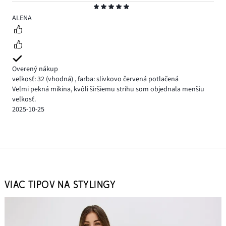
Hodnotenie
5
ALENA
Overený nákup
veľkosť: 32
(vhodná)
,
farba: slivkovo červená potlačená
Veľmi pekná mikina, kvôli širšiemu strihu som objednala menšiu
veľkosť.
2025-10-25
VIAC TIPOV NA STYLINGY