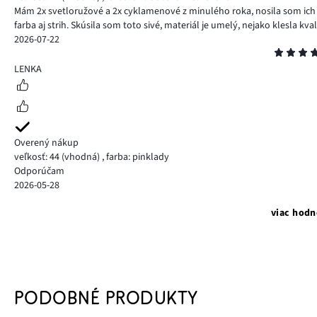
Mám 2x svetloružové a 2x cyklamenové z minulého roka, nosila som ich ma j
farba aj strih. Skúsila som toto sivé, materiál je umelý, nejako klesla kv
2026-07-22
Hodnotenie
4
LENKA
Overený nákup
veľkosť: 44
(vhodná)
,
farba: pinklady
Odporúčam
2026-05-28
viac hodn
PODOBNÉ PRODUKTY