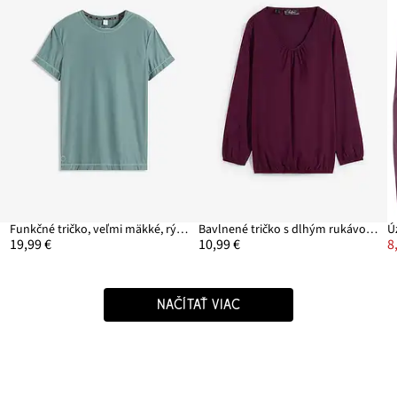
om
Funkčné tričko, veľmi mäkké, rýchlo schnúce
Bavlnené tričko s dlhým rukávom s gumičkou
19,99 €
10,99 €
8
NAČÍTAŤ VIAC