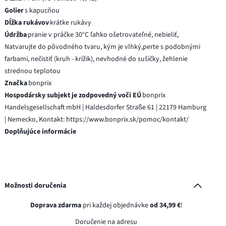
Golier
s kapucňou
Dĺžka rukávov
krátke rukávy
Údržba
pranie v práčke 30°C ľahko ošetrovateľné, nebieliť,
Natvarujte do pôvodného tvaru, kým je vlhký,perte s podobnými
farbami, nečistiť (kruh - krížik), nevhodné do sušičky, žehlenie
strednou teplotou
Značka
bonprix
Hospodársky subjekt je zodpovedný voči EÚ
bonprix
Handelsgesellschaft mbH | Haldesdorfer Straße 61 | 22179 Hamburg
| Nemecko, Kontakt: https://www.bonprix.sk/pomoc/kontakt/
Doplňujúce informácie
Možnosti doručenia
Doprava zdarma
pri každej objednávke
od 34,99 €
!
Doručenie na adresu