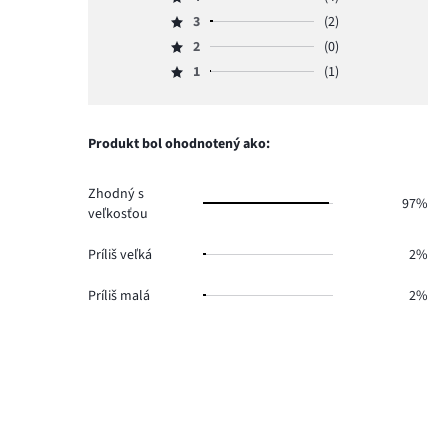
5,
Hodnotenie
počet
3
(2)
4,
Hodnotenie
hlasov
počet
2
(0)
3,
Hodnotenie
51.
hlasov
počet
1
(1)
2,
Hodnotenie
4.
hlasov
počet
1,
2.
hlasov
počet
0.
hlasov
Produkt bol ohodnotený ako:
1.
Zhodný s
97%
veľkosťou
Príliš veľká
2%
Príliš malá
2%