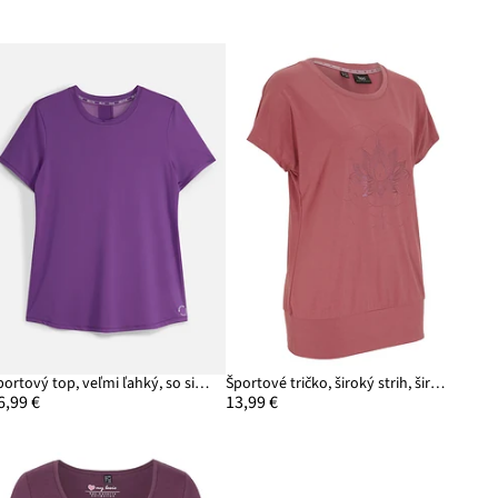
Športový top, veľmi ľahký, so sieťovinovou časťou, rýchlo schnúci
Športové tričko, široký strih, široké patenty
6,99 €
13,99 €