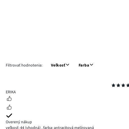
Filtrovať hodnotenia:
Veľkosť
Farba
Hodnotenie
4
ERIKA
Overený nákup
veľkosť: 44
(vhodná)
,
farba: antracitová melírovaná