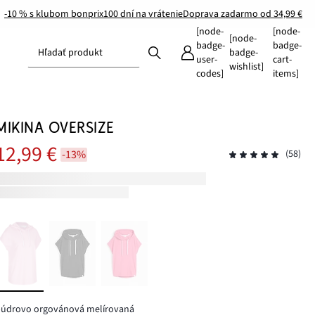
-10 % s klubom bonprix
100 dní na vrátenie
Doprava zadarmo od 34,99 €
[node-
[node-
[node-
badge-
badge-
Hľadať produkt
badge-
user-
cart-
wishlist]
codes]
items]
MIKINA OVERSIZE
12,99 €
-13%
(58)
púdrovo orgovánová melírovaná