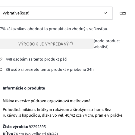
Vybrať veľkosť
7% zákazníkov ohodnotilo produkt ako zhodný s veľkosťou.
[node-product-
VÝROBOK JE VYPREDANÝ
wishlist]
448 osobám sa tento produkt páči
36 osôb si prezrelo tento produkt v priebehu 24h
Informácie o produkte
Mikina oversize púdrovo orgovánová melírovaná
Pohodlná mikina s krátkym rukávom a širokým strihom. Bez
rukávov, s kapucňou, dĺžka vo veľ. 40/42 cca 74 cm, pranie v práčke.
Číslo výrobku
92292395
Dĺžka
74 cm (vo veľkosti 40/42)