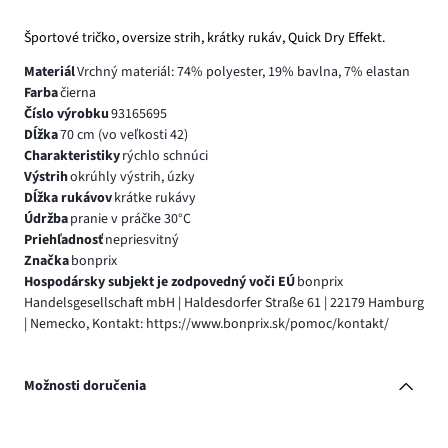
Športové tričko, oversize strih, krátky rukáv, Quick Dry Effekt.
Materiál
Vrchný materiál: 74% polyester, 19% bavlna, 7% elastan
Farba
čierna
Číslo výrobku
93165695
Dĺžka
70 cm (vo veľkosti 42)
Charakteristiky
rýchlo schnúci
Výstrih
okrúhly výstrih, úzky
Dĺžka rukávov
krátke rukávy
Údržba
pranie v práčke 30°C
Priehľadnosť
nepriesvitný
Značka
bonprix
Hospodársky subjekt je zodpovedný voči EÚ
bonprix
Handelsgesellschaft mbH | Haldesdorfer Straße 61 | 22179 Hamburg
| Nemecko, Kontakt: https://www.bonprix.sk/pomoc/kontakt/
Možnosti doručenia