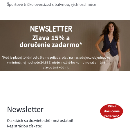
Športové tričko oversized s balvnou, rýchloschnúce
NEWSLETTER
Zľava 15% a
doručenie zadarmo*
*Kód je platný 14 dní od dátumu prijatia, platí na nasledujúcu objednávku
v minimálnej hodnote
24,99 €
, nie je možné ho kombinovať s inými
zľavovými kódmi.
Newsletter
15% +
doručenie
zadarmo*
O akciách sa dozviete skôr než ostatní!
Registráciou získate: