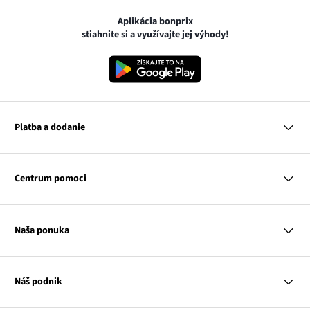
Aplikácia bonprix
stiahnite si a využívajte jej výhody!
Platba a dodanie
MasterCard
VISA
Centrum pomoci
Google pay
Apple pay
Otázky a odpovede
Platba a dodanie
Naša ponuka
Slovenská pošta
Vrátenie a reklamácia
Tabuľka veľkostí
Platba na dobierku
Žena
Klub bonprix
Muž
Katalóg
Náš podnik
Dieťa
Influencers
Dom
Kontakt