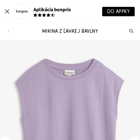
Aplikácia bonprix
DO APPKY
MIKINA Z ĽAHKEJ BAVLNY
Hľ
pr