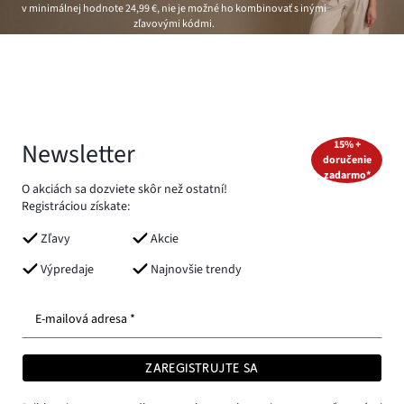
v minimálnej hodnote
24,99 €
, nie je možné ho kombinovať s inými
zľavovými kódmi.
Newsletter
15% +
doručenie
zadarmo*
O akciách sa dozviete skôr než ostatní!
Registráciou získate:
Zľavy
Akcie
Výpredaje
Najnovšie trendy
E-mailová adresa *
ZAREGISTRUJTE SA