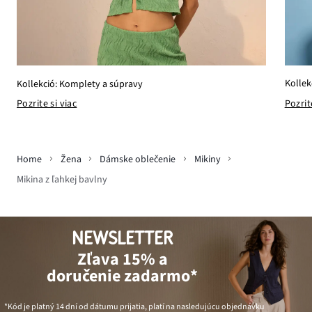
Kollek
Kollekció: Komplety a súpravy
Pozrit
Pozrite si viac
Home
Žena
Dámske oblečenie
Mikiny
Mikina z ľahkej bavlny
NEWSLETTER
Zľava 15% a
doručenie zadarmo*
*Kód je platný 14 dní od dátumu prijatia, platí na nasledujúcu objednávku