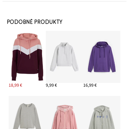
Šľapky, lykový vzhľad
18,99 €
PODOBNÉ PRODUKTY
PRIDAŤ DO KOŠÍKA
Taška Shopper, bavlnená, v štruktúrovanom vzhľade
22,99 €
PRIDAŤ DO KOŠÍKA
Napichovacie náušnice
7,99 €
18,99 €
9,99 €
16,99 €
PRIDAŤ DO KOŠÍKA
Mikinové bermudy z čistej bavlny
15,99 €
PRIDAŤ DO KOŠÍKA