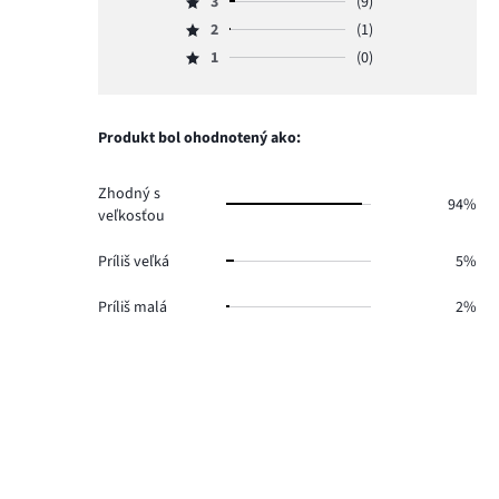
počet
3
(9)
4,
Hodnotenie
hlasov
počet
2
(1)
3,
Hodnotenie
173.
hlasov
počet
1
(0)
2,
Hodnotenie
7.
hlasov
počet
1,
9.
hlasov
počet
1.
hlasov
Produkt bol ohodnotený ako:
0.
Zhodný s
94%
veľkosťou
Príliš veľká
5%
Príliš malá
2%