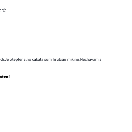
edi.Je oteplena,no cakala som hrubsiu mikinu.Nechavam si
otení