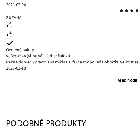
2026-02-04
Hodnotenie
4
ZUZANA
Overený nákup
veľkosť: 44
(vhodná)
,
farba: fialová
Pekna,dobre vypracovana mikina,aj farba zodpovedá obrázku.Velkost s
2026-01-18
viac hodn
PODOBNÉ PRODUKTY