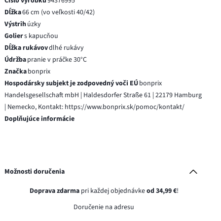
Číslo výrobku
94376995
Dĺžka
66 cm (vo veľkosti 40/42)
Výstrih
úzky
Golier
s kapucňou
Dĺžka rukávov
dlhé rukávy
Údržba
pranie v práčke 30°C
Značka
bonprix
Hospodársky subjekt je zodpovedný voči EÚ
bonprix
Handelsgesellschaft mbH | Haldesdorfer Straße 61 | 22179 Hamburg
| Nemecko, Kontakt: https://www.bonprix.sk/pomoc/kontakt/
Doplňujúce informácie
Možnosti doručenia
Doprava zdarma
pri každej objednávke
od 34,99 €
!
Doručenie na adresu