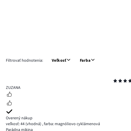
Filtrovať hodnotenia:
Veľkosť
Farba
Hodnotenie
5
ZUZANA
Overený nákup
veľkosť: 44
(vhodná)
,
farba: magnóliovo cyklámenová
Parádna mikina