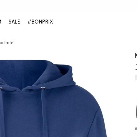
M
SALE
#BONPRIX
o froté