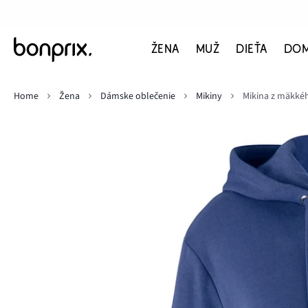
ŽENA
MUŽ
DIEŤA
DO
Home
Žena
Dámske oblečenie
Mikiny
Mikina z mäkkéh