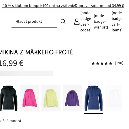
-10 % s klubom bonprix
100 dní na vrátenie
Doprava zadarmo od 34,99 €
[node-
[node-
[node-
badge-
badge-
Hľadať produkt
badge-
user-
cart-
wishlist]
codes]
items]
MIKINA Z MÄKKÉHO FROTÉ
16,99 €
(190)
nočná modrá