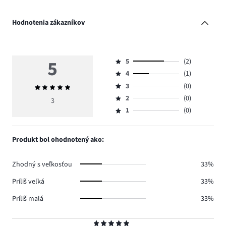
Hodnotenia zákazníkov
5
5
(2)
Hodnotenie
4
(1)
5,
Hodnotenie
počet
3
(0)
Priemerné
4,
Hodnotenie
hlasov
hodnotenie
počet
2
(0)
3,
3
Hodnotenie
2.
5
hlasov
počet
1
(0)
2,
Hodnotenie
1.
hlasov
počet
1,
0.
hlasov
počet
Produkt bol ohodnotený ako:
0.
hlasov
0.
Zhodný s veľkosťou
33%
Príliš veľká
33%
Príliš malá
33%
Hodnotenie