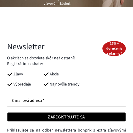
zľavovými kódmi.
Newsletter
15% +
doručenie
zadarmo*
O akciách sa dozviete skôr než ostatní!
Registráciou získate:
Zľavy
Akcie
Výpredaje
Najnovšie trendy
E-mailová adresa *
ZAREGISTRUJTE SA
Prihlasujete sa na odber newslettera bonprix s extra zľavovými