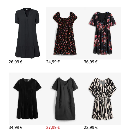
Sandále s blokovým podpätkom
28,99 €
PRIDAŤ DO KOŠÍKA
Náušnice kruhy
13,99 €
26,99 €
24,99 €
36,99 €
PRIDAŤ DO KOŠÍKA
Prstene, 8 kusov, rôzne dizajny
11,99 €
34,99 €
27,99 €
22,99 €