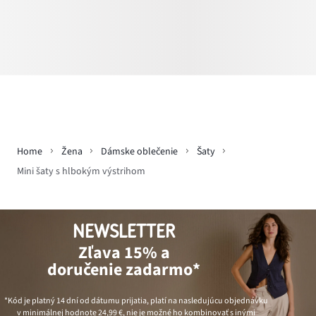
Home
Žena
Dámske oblečenie
Šaty
Mini šaty s hlbokým výstrihom
NEWSLETTER
Zľava 15% a
doručenie zadarmo*
*Kód je platný 14 dní od dátumu prijatia, platí na nasledujúcu objednávku
v minimálnej hodnote
24,99 €
, nie je možné ho kombinovať s inými