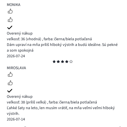
5
MONIKA
Overený nákup
veľkosť: 36
(vhodná)
,
farba: čierna/biela potlačená
Dám upraví na mňa príliš hlboký výstrih a budú ideálne. Sú pekné
a som spokojná
2026-07-24
Hodnotenie
4
MIROSLAVA
Overený nákup
veľkosť: 38
(príliš veľká)
,
farba: čierna/biela potlačená
Ľahké šaty na leto, len musím vrátiť, na mňa veľmi veľmi hlboký
výstrih.
2026-07-14