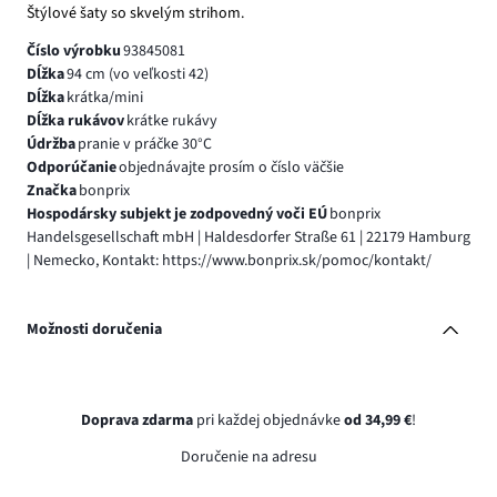
Štýlové šaty so skvelým strihom.
Číslo výrobku
93845081
Dĺžka
94 cm (vo veľkosti 42)
Dĺžka
krátka/mini
Dĺžka rukávov
krátke rukávy
Údržba
pranie v práčke 30°C
Odporúčanie
objednávajte prosím o číslo väčšie
Značka
bonprix
Hospodársky subjekt je zodpovedný voči EÚ
bonprix
Handelsgesellschaft mbH | Haldesdorfer Straße 61 | 22179 Hamburg
| Nemecko, Kontakt: https://www.bonprix.sk/pomoc/kontakt/
Možnosti doručenia
Doprava zdarma
pri každej objednávke
od 34,99 €
!
Doručenie na adresu