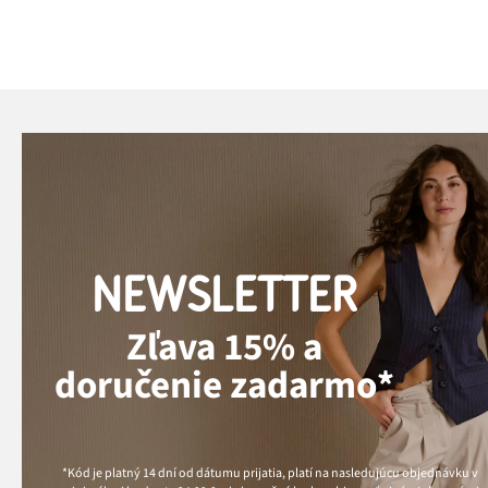
NEWSLETTER
Zľava 15% a
doručenie zadarmo*
*Kód je platný 14 dní od dátumu prijatia, platí na nasledujúcu objednávku v