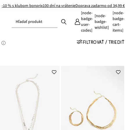
-10 % s klubom bonprix
100 dní na vrátenie
Doprava zadarmo od 34,99 €
[node-
[node-
[node-
badge-
badge-
Hľadať produkt
badge-
user-
cart-
wishlist]
codes]
items]
FILTROVAŤ / TRIEDIŤ