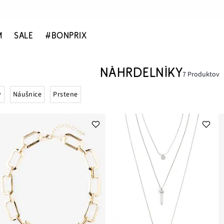
M
SALE
#BONPRIX
NÁHRDELNÍKY
7 Produktov
y
Náušnice
Prstene