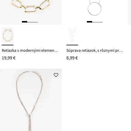
Retiazka s modernými elementami
Súprava retiazok, s rôznymi príveskami (3-dielna)
19,99 €
8,99 €