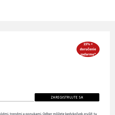
15% +
doručenie
zadarmo*
ZAREGISTRUJTE SA
i kódmi, trendmi a ponukami. Odber môžete kedykoľvek zrušiť:
tu