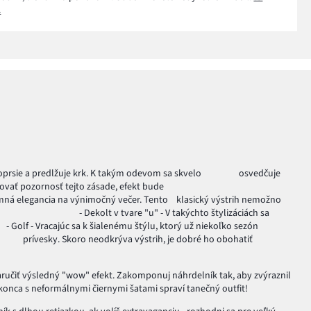
.
rsie a predlžuje krk. K takým odevom sa skvelo
osvedčuje
budeš venovať pozornosť tejto zásade, efekt bude
mná elegancia na výnimočný večer. Tento
klasický výstrih nemožno
u" - V takýchto štylizáciách sa
alenému štýlu, ktorý už niekoľko sezón
vesky. Skoro neodkrýva výstrih, je dobré ho obohatiť
 zaručiť výsledný "wow" efekt. Zakomponuj náhrdelník tak, aby zvýraznil
dokonca s neformálnymi čiernymi šatami spraví tanečný outfit!