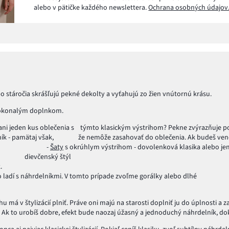
alebo v pätičke každého newslettera.
Ochrana osobných údajov
už po stáročia skrášľujú pekné dekolty a vyťahujú zo žien vnútornú krásu.
ú dokonalým doplnkom.
ani jeden kus oblečenia s
týmto klasickým výstrihom? Pekne zvýrazňuje pop
 náhrdelník - pamätaj však, že nemôže zasahovať do oblečenia. Ak 
ý. -
Šaty
s okrúhlym výstrihom - dovolenková klasika alebo je
dievčenský štýl - Dekolt v tvare "
x mnohých retiazok. - Golf - Vracajúc sa k ši
dí s náhrdelníkmi. V tomto prípade zvoľme gorálky alebo dlhé prí
u má v štylizácií plniť. Práve oni majú na starosti doplniť ju do úplnosti a
ok. Ak to urobíš dobre, efekt bude naozaj úžasný a jednoduchý náhrdelník, 