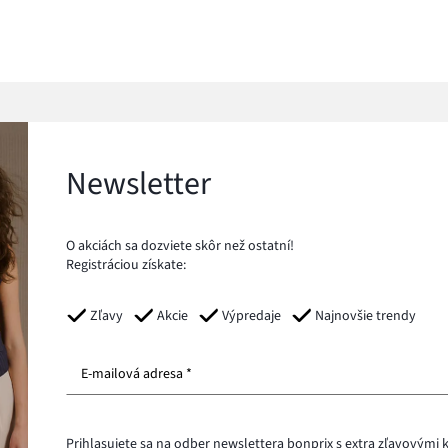
Newsletter
O akciách sa dozviete skôr než ostatní!
Registráciou získate:
Zľavy
Akcie
Výpredaje
Najnovšie trendy
E-mailová adresa *
Prihlasujete sa na odber newslettera bonprix s extra zľavovým