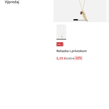
Výpredaj
SALE
Retiazka s príveskom
Nová
8,99 €
-10%
9,99 €
Zľava
cena
z
je
ceny
9,99 €