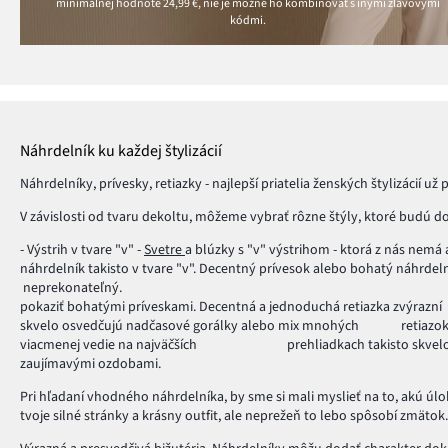
minimálnej hodnote
24,99 €
, nie je možné ho kombinovať s inými zľavovými
kódmi.
Náhrdelník ku každej štylizácií
Náhrdelníky, prívesky, retiazky - najlepší priatelia ženských štylizácií 
V závislosti od tvaru dekoltu, môžeme vybrať rôzne štýly, ktoré bud
- Výstrih v tvare "v" -
Svetre
a blúzky s "v" výstrihom - ktorá z nás nemá 
náhrdelník takisto v tvare "v". Decentný prívesok alebo bohatý
neprekonateľn
pokaziť bohatými príveskami. Decentná a jednoduchá retiazka zvýrazní
skvelo osvedčujú nadčasové gorálky alebo mi
viacmenej vedie na najväčších prehliadkach takisto skvelo la
zaujímavými ozdobami.
Pri hľadaní vhodného náhrdelníka, by sme si mali myslieť na to, akú úloh
tvoje silné stránky a krásny outfit, ale neprežeň to lebo spôsobí zmät