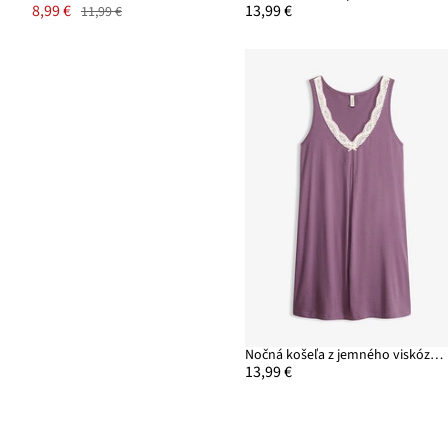
8,99 €
13,99 €
11,99 €
Nočná košeľa z jemného viskózového mixu
13,99 €