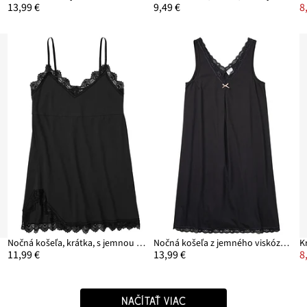
13,99 €
9,49 €
8
Nočná košeľa, krátka, s jemnou čipkou
Nočná košeľa z jemného viskózového mixu
11,99 €
13,99 €
8
NAČÍTAŤ VIAC