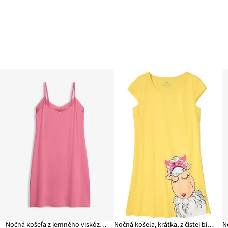
Nočná košeľa z jemného viskózového mixu
Nočná košeľa, krátka, z čistej bio bavlny
N