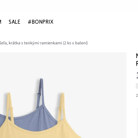
M
SALE
#BONPRIX
eľa, krátka s tenkými ramienkami (2 ks v balení)
2