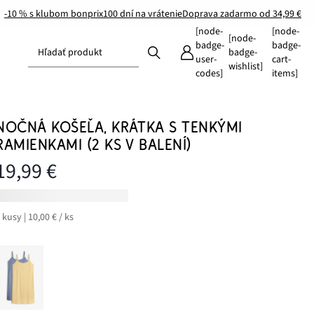
-10 % s klubom bonprix
100 dní na vrátenie
Doprava zadarmo od 34,99 €
[node-
[node-
[node-
badge-
badge-
Hľadať produkt
badge-
user-
cart-
wishlist]
codes]
items]
NOČNÁ KOŠEĽA, KRÁTKA S TENKÝMI
RAMIENKAMI (2 KS V BALENÍ)
19,99 €
 kusy | 10,00 € / ks