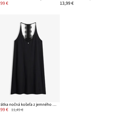
,99 €
13,99 €
Krátka nočná košeľa z jemného viskózového mixu
,99 €
11,49 €