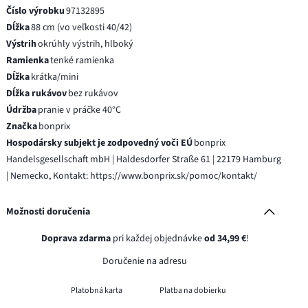
Číslo výrobku
97132895
Dĺžka
88 cm (vo veľkosti 40/42)
Výstrih
okrúhly výstrih, hlboký
Ramienka
tenké ramienka
Dĺžka
krátka/mini
Dĺžka rukávov
bez rukávov
Údržba
pranie v práčke 40°C
Značka
bonprix
Hospodársky subjekt je zodpovedný voči EÚ
bonprix
Handelsgesellschaft mbH | Haldesdorfer Straße 61 | 22179 Hamburg
| Nemecko, Kontakt: https://www.bonprix.sk/pomoc/kontakt/
Možnosti doručenia
Doprava zdarma
pri každej objednávke
od 34,99 €
!
Doručenie na adresu
Platobná karta
Platba na dobierku