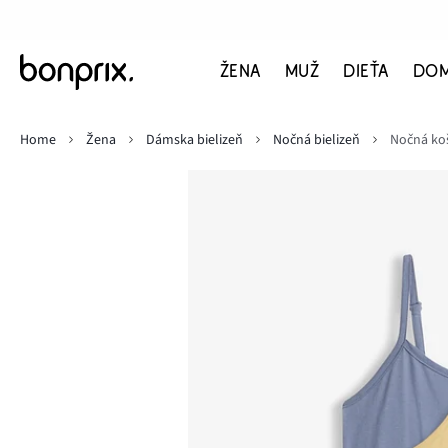
ŽENA
MUŽ
DIEŤA
DO
Home
Žena
Dámska bielizeň
Nočná bielizeň
Nočná koš