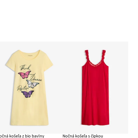
očná košeľa z bio bavlny
Nočná košeľa s čipkou