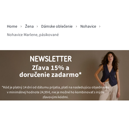
Home
Žena
Dámske oblečenie
Nohavice
Nohavice Marlene, pásikované
NEWSLETTER
Zľava 15% a
doručenie zadarmo*
*Kód je platný 14 dní od dátumu prijatia, platí na nasledujúcu objednávku
v minimálnej hodnote
24,99 €
, nie je možné ho kombinovať s inými
zľavovými kódmi.