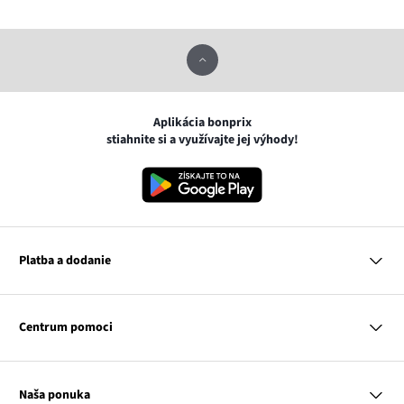
Aplikácia bonprix
stiahnite si a využívajte jej výhody!
Platba a dodanie
MasterCard
VISA
Centrum pomoci
Google pay
Apple pay
Otázky a odpovede
Platba a dodanie
Naša ponuka
Slovenská pošta