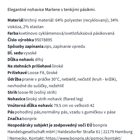
Elegantné nohavice Marlene s tenkými pásikmi.
Materiál
Vrchný materiál: 64% polyester (recyklovaný), 34%
viskóza, 2% elastan
Farba
kvetinovo cyklámenová/svetlofuksiová pásikovaná
Číslo výrobku
95078895
Spôsoby zapínania
zips, zapínanie vpredu
Dĺ. sedu
vysoké
Dĺžka nohavíc
dlhý
Na stehnách priliehavé
široké
Priliehavé
Loose Fit, široké
Údržba
pranie v práčke 30°C, nebieliť, nečistiť (kruh - krížik),
nevhodné do sušičky, nežehliť
Strih
loose-fit (voľný strih)
Nohavice
široký strih nohavíc (flared leg)
Vnútorná dĺžka nohavíc
79.5 cm vo veľkosti 42
Pás
pohodlný pás,normálny pás, vzadu s gumičkou v páse
Značka
bonprix
Hospodársky subjekt je zodpovedný voči EÚ
bonprix
Handelsgesellschaft mbH | Haldesdorfer Straße 61 | 22179 Hamburg
| Nemecko, Kontakt: https://www.bonprix.sk/pomoc/kontakt/