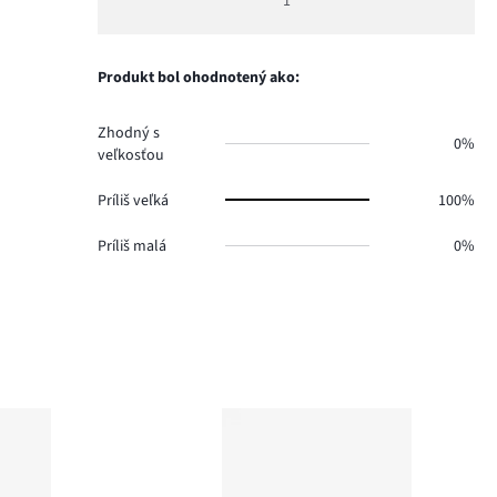
1
5
Produkt bol ohodnotený ako:
Zhodný s
0%
veľkosťou
Príliš veľká
100%
Príliš malá
0%