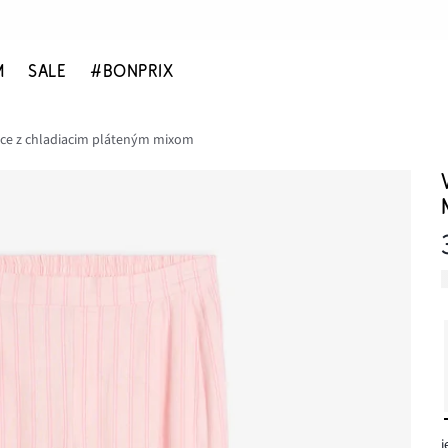
M
SALE
#BONPRIX
ce z chladiacim pláteným mixom
j