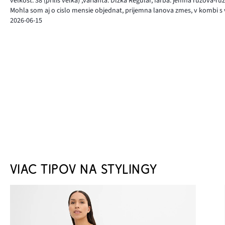
veľkosť: 38
(príliš veľká)
,
varianta: Dĺžka Regular,
farba: jemná ružová-ru
Mohla som aj o cislo mensie objednat, prijemna lanova zmes, v kombi s
2026-06-15
VIAC TIPOV NA STYLINGY