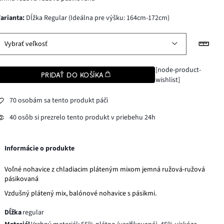
varianta
:
Dĺžka Regular (Ideálna pre výšku: 164cm-172cm)
Vybrať veľkosť
[node-product-
PRIDAŤ DO KOŠÍKA
wishlist]
70 osobám sa tento produkt páči
40 osôb si prezrelo tento produkt v priebehu 24h
Informácie o produkte
Voľné nohavice z chladiacim pláteným mixom jemná ružová-ružová
pásikovaná
Vzdušný plátený mix, balónové nohavice s pásikmi.
Dĺžka
regular