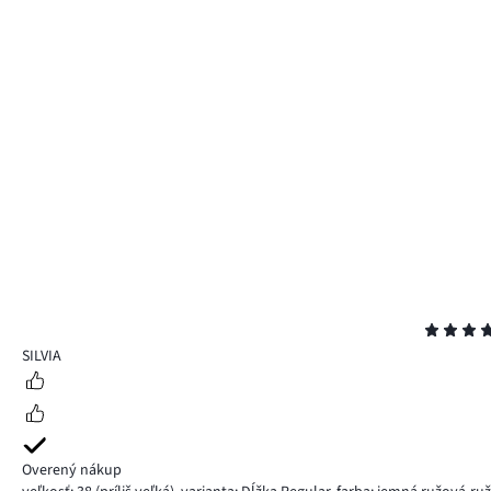
Hodnotenie
5
SILVIA
Overený nákup