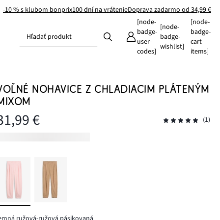
-10 % s klubom bonprix
100 dní na vrátenie
Doprava zadarmo od 34,99 €
[node-
[node-
[node-
badge-
badge-
Hľadať produkt
badge-
user-
cart-
wishlist]
codes]
items]
VOĽNÉ NOHAVICE Z CHLADIACIM PLÁTENÝM
MIXOM
31,99 €
(1)
emná ružová-ružová pásikovaná