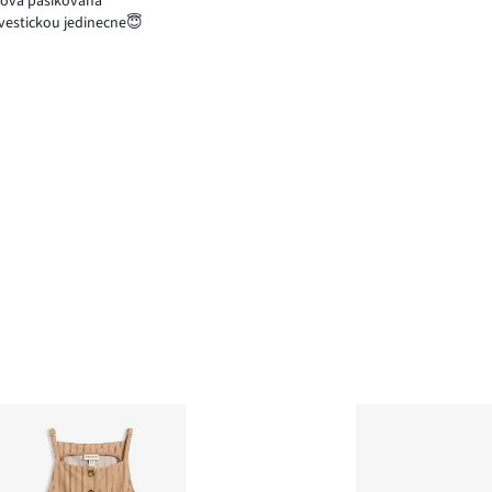
žová pásikovaná
 vestickou jedinecne😇