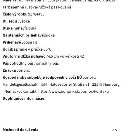
Materiál
Vrchný materiál: 55% plátno (verifikované), 45% viskóza
Farba
jemná ružová/ružová pásikovaná
Číslo výrobku
91784495
Dĺ. sedu
vysoké
Dĺžka nohavíc
dlhý
Na stehnách priliehavé
široké
Priliehavé
Loose Fit
Údržba
pranie v práčke 30°C
Vnútorná dĺžka nohavíc
74.5 cm vo veľkosti 42
Pás
pohodlný pás,normálny pás
Značka
bonprix
Hospodársky subjekt je zodpovedný voči EÚ
bonprix
Handelsgesellschaft mbH | Haldesdorfer Straße 61 | 22179 Hamburg
| Nemecko, Kontakt: https://www.bonprix.sk/pomoc/kontakt/
Doplňujúce informácie
Možnosti doručenia