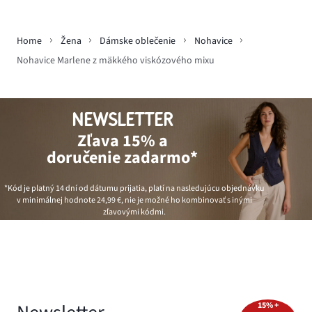
Home
Žena
Dámske oblečenie
Nohavice
Nohavice Marlene z mäkkého viskózového mixu
NEWSLETTER
Zľava 15% a
doručenie zadarmo*
*Kód je platný 14 dní od dátumu prijatia, platí na nasledujúcu objednávku
v minimálnej hodnote
24,99 €
, nie je možné ho kombinovať s inými
zľavovými kódmi.
15% +