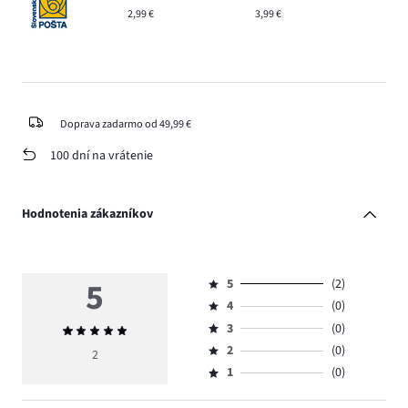
2,99 €
3,99 €
Doprava zadarmo od 49,99 €
100 dní na vrátenie
Hodnotenia zákazníkov
5
5
(2)
Hodnotenie
4
(0)
5,
Hodnotenie
počet
3
(0)
Priemerné
4,
Hodnotenie
hlasov
hodnotenie
počet
2
(0)
3,
2
Hodnotenie
2.
5
hlasov
počet
1
(0)
2,
Hodnotenie
0.
hlasov
počet
1,