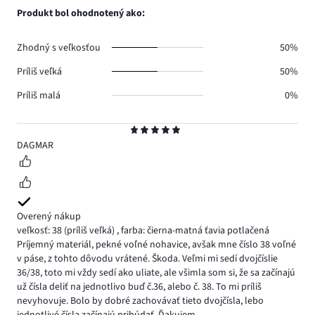
0.
hlasov
počet
Produkt bol ohodnotený ako:
0.
hlasov
0.
Zhodný s veľkosťou
50%
Príliš veľká
50%
Príliš malá
0%
Hodnotenie
5
DAGMAR
Overený nákup
veľkosť: 38
(príliš veľká)
,
farba: čierna-matná ťavia potlačená
Príjemný materiál, pekné voľné nohavice, avšak mne číslo 38 voľné
v páse, z tohto dôvodu vrátené. Škoda. Veľmi mi sedí dvojčíslie
36/38, toto mi vždy sedí ako uliate, ale všimla som si, že sa začínajú
už čísla deliť na jednotlivo buď č.36, alebo č. 38. To mi príliš
nevyhovuje. Bolo by dobré zachovávať tieto dvojčísla, lebo