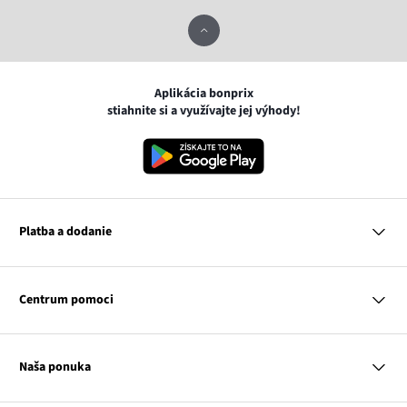
Aplikácia bonprix
stiahnite si a využívajte jej výhody!
Platba a dodanie
MasterCard
VISA
Centrum pomoci
Google pay
Apple pay
Otázky a odpovede
Platba a dodanie
Naša ponuka
Slovenská pošta
Vrátenie a reklamácia
Tabuľka veľkostí
Platba na dobierku