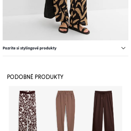
Pozrite si stylingové produkty
Náušnice kruhy
13,99 €
PODOBNÉ PRODUKTY
PRIDAŤ DO KOŠÍKA
Sandále
26,99 €
PRIDAŤ DO KOŠÍKA
Taška Shopper, bavlnená, v štruktúrovanom vzhľade