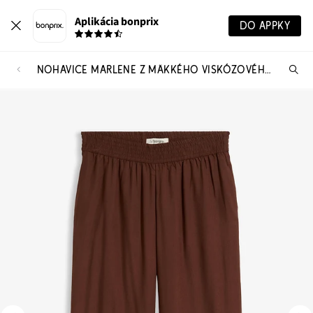
Aplikácia bonprix
DO APPKY
NOHAVICE MARLENE Z MÄKKÉHO VISKÓZOVÉHO MIXU
Hľ
pr