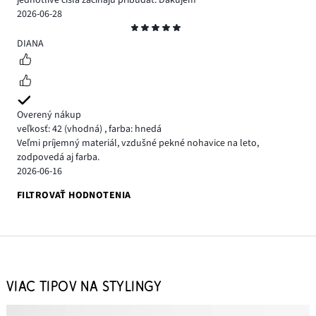
jednotlivé čísla začínajú pribúdať. Ďakujem
2026-06-28
Hodnotenie
5
DIANA
Overený nákup
veľkosť: 42
(vhodná)
,
farba: hnedá
Veľmi príjemný materiál, vzdušné pekné nohavice na leto,
zodpovedá aj farba.
2026-06-16
FILTROVAŤ HODNOTENIA
VIAC TIPOV NA STYLINGY