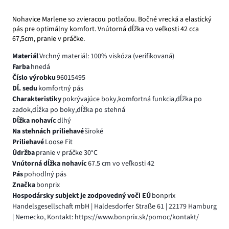
Nohavice Marlene so zvieracou potlačou. Bočné vrecká a elastický
pás pre optimálny komfort. Vnútorná dĺžka vo veľkosti 42 cca
67,5cm, pranie v práčke.
Materiál
Vrchný materiál: 100% viskóza (verifikovaná)
Farba
hnedá
Číslo výrobku
96015495
Dĺ. sedu
komfortný pás
Charakteristiky
pokrývajúce boky,komfortná funkcia,dĺžka po
zadok,dĺžka po boky,dĺžka po stehná
Dĺžka nohavíc
dlhý
Na stehnách priliehavé
široké
Priliehavé
Loose Fit
Údržba
pranie v práčke 30°C
Vnútorná dĺžka nohavíc
67.5 cm vo veľkosti 42
Pás
pohodlný pás
Značka
bonprix
Hospodársky subjekt je zodpovedný voči EÚ
bonprix
Handelsgesellschaft mbH | Haldesdorfer Straße 61 | 22179 Hamburg
| Nemecko, Kontakt: https://www.bonprix.sk/pomoc/kontakt/