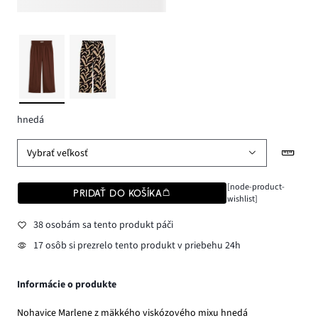
hnedá
Vybrať veľkosť
[node-product-
PRIDAŤ DO KOŠÍKA
wishlist]
38 osobám sa tento produkt páči
17 osôb si prezrelo tento produkt v priebehu 24h
Informácie o produkte
Nohavice Marlene z mäkkého viskózového mixu hnedá