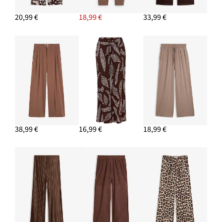
28,99 €
20,99 €
18,99 €
33,99 €
PRIDAŤ DO KOŠÍKA
Blúzka s krátkym rukávom z mäkkého mixu
viskózy
16,99 €
PRIDAŤ DO KOŠÍKA
38,99 €
16,99 €
18,99 €