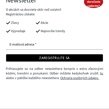
Newsletter
doručenie
zadarmo*
O akciách sa dozviete skôr než ostatní!
Registráciou získate:
Zľavy
Akcie
Výpredaje
Najnovšie trendy
E-mailová adresa *
ZAREGISTRUJTE SA
Prihlasujete sa na odber newslettera bonprix s extra zľavovými
kódmi, trendmi a ponukami. Odber môžete kedykoľvek zrušiť:
tu
alebo v pätičke každého newslettera.
Ochrana osobných údajov.