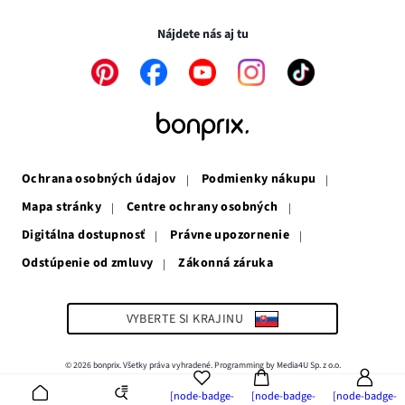
okne
v
novom
novom
okne
Nájdete nás aj tu
okne
Odkaz
Odkaz
Odkaz
Odkaz
Odkaz
sa
sa
sa
sa
sa
otvorí
otvorí
otvorí
otvorí
otvorí
v
v
v
v
v
novom
novom
novom
novom
novom
okne
okne
okne
okne
okne
Ochrana osobných údajov
Podmienky nákupu
Mapa stránky
Centre ochrany osobných
Digitálna dostupnosť
Právne upozornenie
Odstúpenie od zmluvy
Zákonná záruka
Odkaz
sa
otvorí
v
VYBERTE SI KRAJINU
novom
okne
© 2026 bonprix. Všetky práva vyhradené. Programming by Media4U Sp. z o.o.
[node-badge-
[node-badge-
[node-badge-