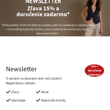
NEWSLETTER
Zľava 15% a
doručenie zadarmo*
*Kód je platný 14 dní od dátumu prijatia, platí na nasledujúcu objednávku
v minimálnej hodnote
24,99 €
, nie je možné ho kombinovať s inými
zľavovými kódmi.
Newsletter
15% +
doručenie
zadarmo*
O akciách sa dozviete skôr než ostatní!
Registráciou získate:
Zľavy
Akcie
Výpredaje
Najnovšie trendy