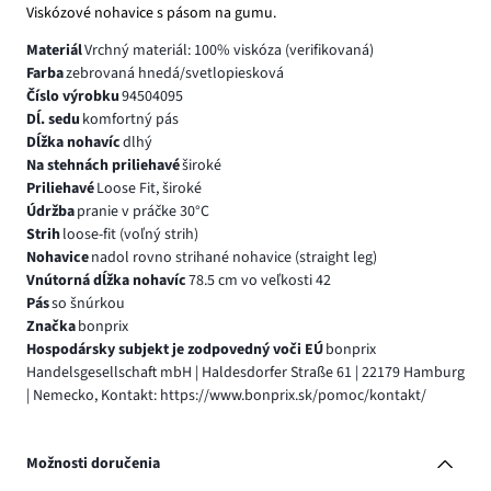
Viskózové nohavice s pásom na gumu.
Materiál
Vrchný materiál: 100% viskóza (verifikovaná)
Farba
zebrovaná hnedá/svetlopiesková
Číslo výrobku
94504095
Dĺ. sedu
komfortný pás
Dĺžka nohavíc
dlhý
Na stehnách priliehavé
široké
Priliehavé
Loose Fit, široké
Údržba
pranie v práčke 30°C
Strih
loose-fit (voľný strih)
Nohavice
nadol rovno strihané nohavice (straight leg)
Vnútorná dĺžka nohavíc
78.5 cm vo veľkosti 42
Pás
so šnúrkou
Značka
bonprix
Hospodársky subjekt je zodpovedný voči EÚ
bonprix
Handelsgesellschaft mbH | Haldesdorfer Straße 61 | 22179 Hamburg
| Nemecko, Kontakt: https://www.bonprix.sk/pomoc/kontakt/
Možnosti doručenia