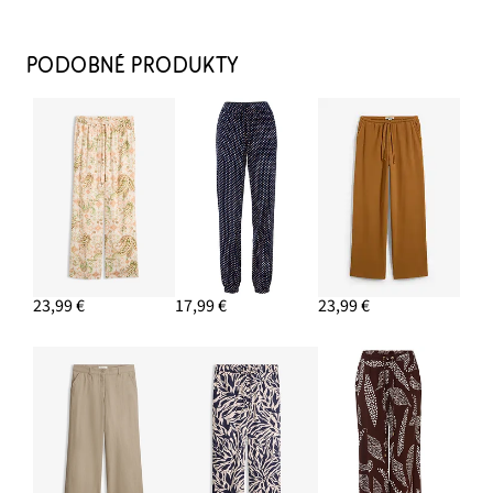
Napichovacie náušnice
9,99 €
PODOBNÉ PRODUKTY
PRIDAŤ DO KOŠÍKA
Blejzer, ležérny, 3/4 rukáv, z viskózy
44,99 €
PRIDAŤ DO KOŠÍKA
Baleríny Sling
19,99 €
23,99 €
17,99 €
23,99 €
PRIDAŤ DO KOŠÍKA
Tuniková blúzka, z padavého viskózového mixu
16,99 €
PRIDAŤ DO KOŠÍKA