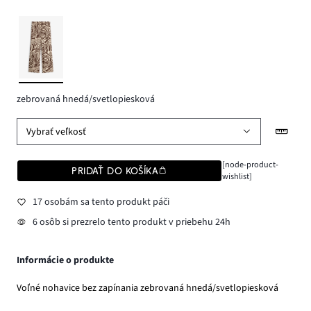
zebrovaná hnedá/svetlopiesková
Vybrať veľkosť
[node-product-
PRIDAŤ DO KOŠÍKA
wishlist]
17 osobám sa tento produkt páči
6 osôb si prezrelo tento produkt v priebehu 24h
Informácie o produkte
Voľné nohavice bez zapínania zebrovaná hnedá/svetlopiesková