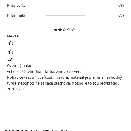
Príliš veľká
0%
Príliš malá
0%
Hodnotenie
2
MARTA
Overený nákup
veľkosť: 50
(vhodná)
,
farba: vínovo červená
Nohavice vraciam, veľkost mi sadla, materiál je pre mňa nevhodný,
tvrdé, nepohodlné až také plechové. Možno je to tou recykláciou.
2026-02-01