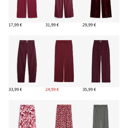
PRIDAŤ DO KOŠÍKA
Pulóver, basic, so stojačikom a recyklovanou bavlnou
11,99 €
17,99 €
31,99 €
29,99 €
PRIDAŤ DO KOŠÍKA
Kožený opasok
19,99 €
PRIDAŤ DO KOŠÍKA
Krátke čižmy
33,99 €
PRIDAŤ DO KOŠÍKA
33,99 €
24,99 €
35,99 €