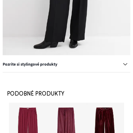
Pozrite si stylingové produkty
Náušnice kruhy, z mosadze
19,99 €
PODOBNÉ PRODUKTY
PRIDAŤ DO KOŠÍKA
Taška Shopper
26,99 €