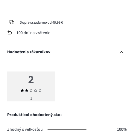
Doprava zadarmo od 49,99 €
100 dní na vrátenie
Hodnotenia zákazníkov
2
Priemerné
hodnotenie
1
2
Produkt bol ohodnotený ako:
Zhodný s veľkosťou
100%