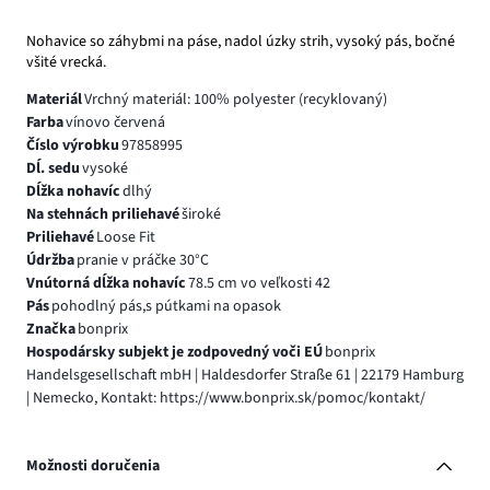
Nohavice so záhybmi na páse, nadol úzky strih, vysoký pás, bočné
všité vrecká.
Materiál
Vrchný materiál: 100% polyester (recyklovaný)
Farba
vínovo červená
Číslo výrobku
97858995
Dĺ. sedu
vysoké
Dĺžka nohavíc
dlhý
Na stehnách priliehavé
široké
Priliehavé
Loose Fit
Údržba
pranie v práčke 30°C
Vnútorná dĺžka nohavíc
78.5 cm vo veľkosti 42
Pás
pohodlný pás,s pútkami na opasok
Značka
bonprix
Hospodársky subjekt je zodpovedný voči EÚ
bonprix
Handelsgesellschaft mbH | Haldesdorfer Straße 61 | 22179 Hamburg
| Nemecko, Kontakt: https://www.bonprix.sk/pomoc/kontakt/
Možnosti doručenia