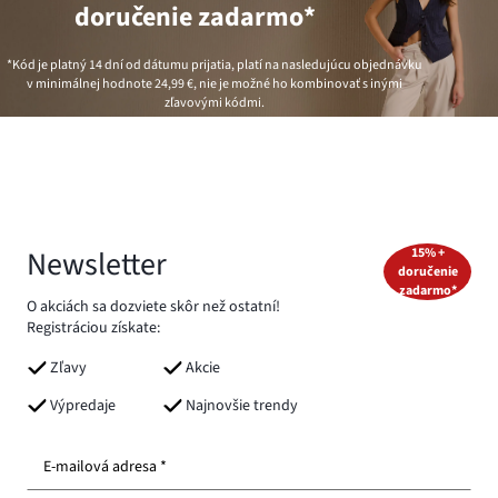
doručenie zadarmo*
*Kód je platný 14 dní od dátumu prijatia, platí na nasledujúcu objednávku
v minimálnej hodnote
24,99 €
, nie je možné ho kombinovať s inými
zľavovými kódmi.
Newsletter
15% +
doručenie
zadarmo*
O akciách sa dozviete skôr než ostatní!
Registráciou získate:
Zľavy
Akcie
Výpredaje
Najnovšie trendy
E-mailová adresa *