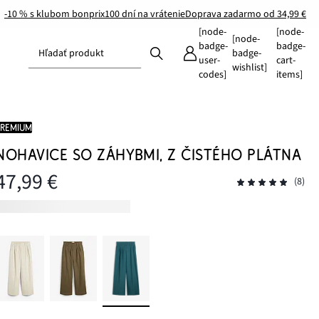
-10 % s klubom bonprix
100 dní na vrátenie
Doprava zadarmo od 34,99 €
[node-
[node-
[node-
badge-
badge-
Hľadať produkt
badge-
user-
cart-
wishlist]
codes]
items]
PREMIUM
NOHAVICE SO ZÁHYBMI, Z ČISTÉHO PLÁTNA
47,99 €
(8)