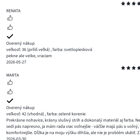
Hodnotenie
4
RENATA
Overený nákup
veľkosť: 36
(príliš veľká)
,
farba: svetlopiesková
pekne ale velke, vraciam
2026-05-27
Hodnotenie
5
MARTA
Overený nákup
veľkosť: 42
(vhodná)
,
farba: zelené korenie
Prekrásne nohavice, krásny slušivý strih a dokonalý materiál aj farba
sedí pás napresno, ja mám rada viac voľnejšie - väčšie majú pás o voľný
komfortnejšie. Dĺžka je na moju výšku dlhšia, ale nie je problém skátiť. 
2026-03-30