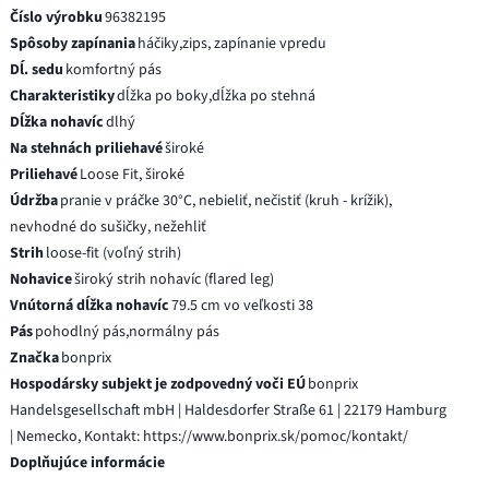
Číslo výrobku
96382195
Spôsoby zapínania
háčiky,zips, zapínanie vpredu
Dĺ. sedu
komfortný pás
Charakteristiky
dĺžka po boky,dĺžka po stehná
Dĺžka nohavíc
dlhý
Na stehnách priliehavé
široké
Priliehavé
Loose Fit, široké
Údržba
pranie v práčke 30°C, nebieliť, nečistiť (kruh - krížik),
nevhodné do sušičky, nežehliť
Strih
loose-fit (voľný strih)
Nohavice
široký strih nohavíc (flared leg)
Vnútorná dĺžka nohavíc
79.5 cm vo veľkosti 38
Pás
pohodlný pás,normálny pás
Značka
bonprix
Hospodársky subjekt je zodpovedný voči EÚ
bonprix
Handelsgesellschaft mbH | Haldesdorfer Straße 61 | 22179 Hamburg
| Nemecko, Kontakt: https://www.bonprix.sk/pomoc/kontakt/
Doplňujúce informácie