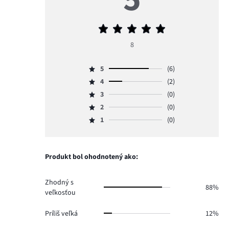
Priemerné
hodnotenie
8
5
5
(6)
Hodnotenie
4
(2)
5,
Hodnotenie
počet
3
(0)
4,
Hodnotenie
hlasov
počet
2
(0)
3,
Hodnotenie
6.
hlasov
počet
1
(0)
2,
Hodnotenie
2.
hlasov
počet
1,
0.
hlasov
počet
0.
hlasov
Produkt bol ohodnotený ako:
0.
Zhodný s
88%
veľkosťou
Príliš veľká
12%