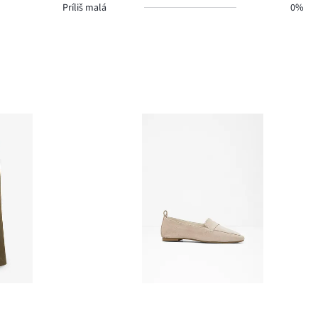
Príliš malá
0%