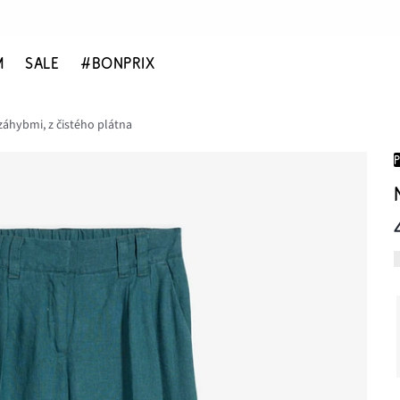
M
SALE
#BONPRIX
záhybmi, z čistého plátna