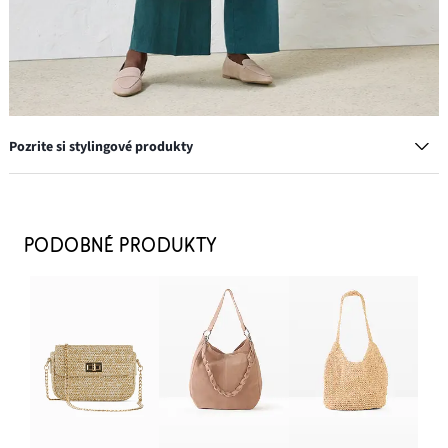
Pozrite si stylingové produkty
Kožené mokasíny
43,99 €
PODOBNÉ PRODUKTY
PRIDAŤ DO KOŠÍKA
Napichovacie náušnice
11,99 €
PRIDAŤ DO KOŠÍKA
Vaková kabelka s plátnom
29,99 €