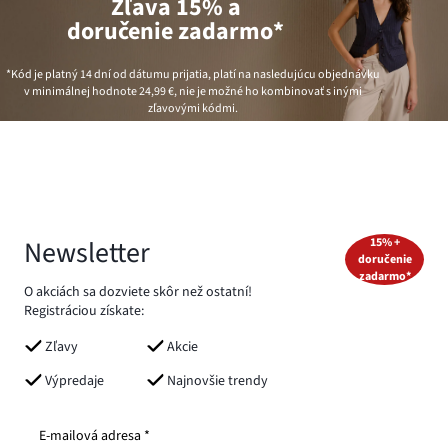
Zľava 15% a
doručenie zadarmo*
*Kód je platný 14 dní od dátumu prijatia, platí na nasledujúcu objednávku
v minimálnej hodnote
24,99 €
, nie je možné ho kombinovať s inými
zľavovými kódmi.
Newsletter
15% +
doručenie
zadarmo*
O akciách sa dozviete skôr než ostatní!
Registráciou získate:
Zľavy
Akcie
Výpredaje
Najnovšie trendy
E-mailová adresa *