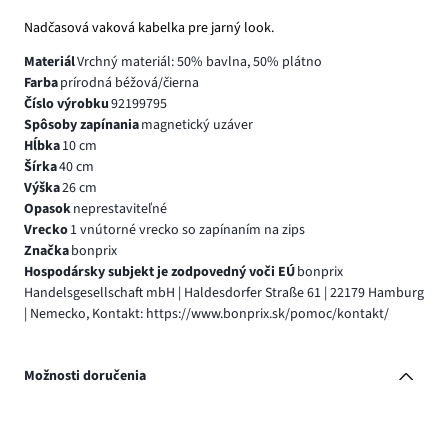
Nadčasová vaková kabelka pre jarný look.
Materiál
Vrchný materiál: 50% bavlna, 50% plátno
Farba
prírodná béžová/čierna
Číslo výrobku
92199795
Spôsoby zapínania
magnetický uzáver
Hĺbka
10 cm
Šírka
40 cm
Výška
26 cm
Opasok
neprestaviteľné
Vrecko
1 vnútorné vrecko so zapínaním na zips
Značka
bonprix
Hospodársky subjekt je zodpovedný voči EÚ
bonprix
Handelsgesellschaft mbH | Haldesdorfer Straße 61 | 22179 Hamburg
| Nemecko, Kontakt: https://www.bonprix.sk/pomoc/kontakt/
Možnosti doručenia