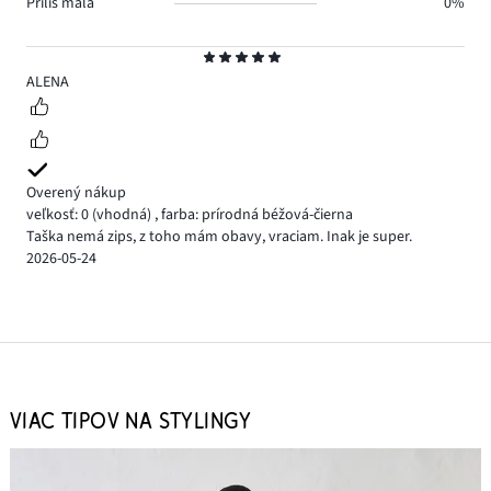
Príliš malá
0%
Hodnotenie
5
ALENA
Overený nákup
veľkosť: 0
(vhodná)
,
farba: prírodná béžová-čierna
Taška nemá zips, z toho mám obavy, vraciam. Inak je super.
2026-05-24
VIAC TIPOV NA STYLINGY