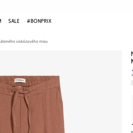
M
SALE
#BONPRIX
láteného viskózového mixu