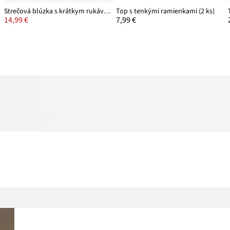
Strečová blúzka s krátkym rukávom z bavlneného mixu
Top s tenkými ramienkami (2 ks)
14,99 €
7,99 €