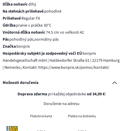
Dĺžka nohavíc
dlhý
Na stehnách priliehavé
pohodlné
Priliehavé
Regular Fit
Údržba
pranie v práčke 30°C
Vnútorná dĺžka nohavíc
74.5 cm vo veľkosti 42
Pás
pohodlný pás,normálny pás
Značka
bonprix
Hospodársky subjekt je zodpovedný voči EÚ
bonprix
Handelsgesellschaft mbH | Haldesdorfer Straße 61 | 22179 Hamburg
| Nemecko, Kontakt: https://www.bonprix.sk/pomoc/kontakt/
Možnosti doručenia
Doprava zdarma
pri každej objednávke
od 34,99 €
!
Doručenie na adresu
Platobná karta
Platba na dobierku