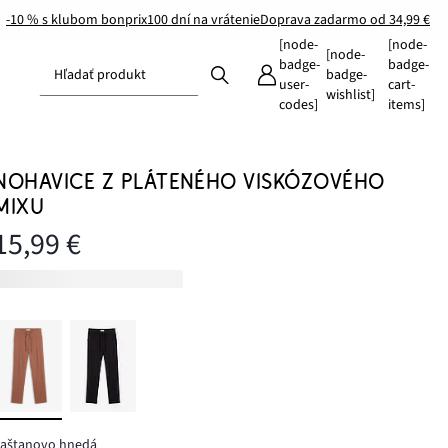
-10 % s klubom bonprix
100 dní na vrátenie
Doprava zadarmo od 34,99 €
[node-
[node-
[node-
badge-
badge-
Hľadať produkt
badge-
user-
cart-
wishlist]
codes]
items]
NOHAVICE Z PLÁTENÉHO VISKÓZOVÉHO
MIXU
15,99 €
gaštanovo hnedá