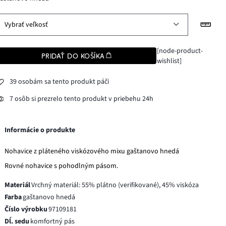
Vybrať veľkosť
[node-product-
PRIDAŤ DO KOŠÍKA
wishlist]
39 osobám sa tento produkt páči
7 osôb si prezrelo tento produkt v priebehu 24h
Informácie o produkte
Nohavice z pláteného viskózového mixu gaštanovo hnedá
Rovné nohavice s pohodlným pásom.
Materiál
Vrchný materiál: 55% plátno (verifikované), 45% viskóza
Farba
gaštanovo hnedá
Číslo výrobku
97109181
Dĺ. sedu
komfortný pás