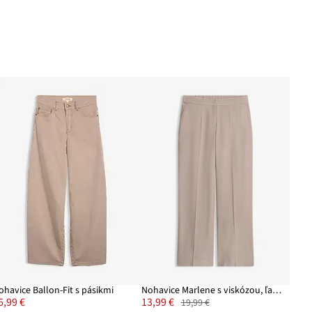
ohavice Ballon-Fit s pásikmi
Nohavice Marlene s viskózou, ľahké
6,99 €
13,99 €
19,99 €