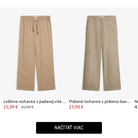
Ležérne nohavice z padavej viskózy
Plátené nohavice z pláteno-bavlneného mixu
15,99 €
23,99 €
4
26,99 €
NAČÍTAŤ VIAC