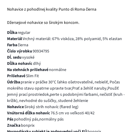
Nohavice z pohodlnej kvality Punto di Roma čierna
Džersejové nohavice so širokým koncom.
Dĺžka
regular
Materiál
Vrchný materiál: 67% viskóza, 28% polyamid, 5% elastan
Farba
čierna
Číslo výrobku
90934795
Dĺ. sedu
vysoké
Dĺžka nohavíc
dlhý
Na stehnách priliehavé
normálne
Priliehavé
Slim Fit
Údržba
pranie v práčke 30°C ľahko ošetrovateľné, nebieliť, Počas
mokrého stavu opatrne upravte tvar,Prať a žehliť naruby,Použiť
jemný prací prostriedok,perte s podobnými farbami, nečistiť (kruh -
krížik), nevhodné do sušičky, studené žehlenie
Nohavice
široký strih nohavíc (flared leg)
Vnútorná dĺžka nohavíc
76.5 cm vo veľkosti 40/42
Pás
pohodlný pás,normálny pás
Značka
bonprix
Hospodársky subjekt je zodpovedný voči EÚ
bonprix