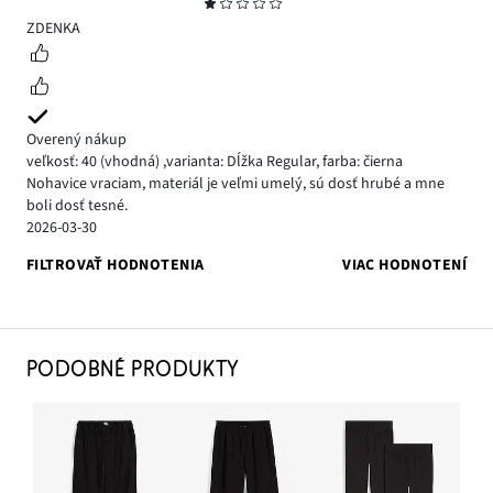
Hodnotenie
1
ZDENKA
Overený nákup
veľkosť: 40
(vhodná)
,
varianta: Dĺžka Regular,
farba: čierna
Nohavice vraciam, materiál je veľmi umelý, sú dosť hrubé a mne
boli dosť tesné.
2026-03-30
FILTROVAŤ HODNOTENIA
VIAC HODNOTENÍ
PODOBNÉ PRODUKTY