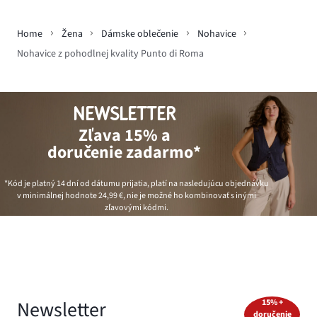
Home
Žena
Dámske oblečenie
Nohavice
Nohavice z pohodlnej kvality Punto di Roma
NEWSLETTER
Zľava 15% a
doručenie zadarmo*
*Kód je platný 14 dní od dátumu prijatia, platí na nasledujúcu objednávku
v minimálnej hodnote
24,99 €
, nie je možné ho kombinovať s inými
zľavovými kódmi.
Newsletter
15% +
doručenie