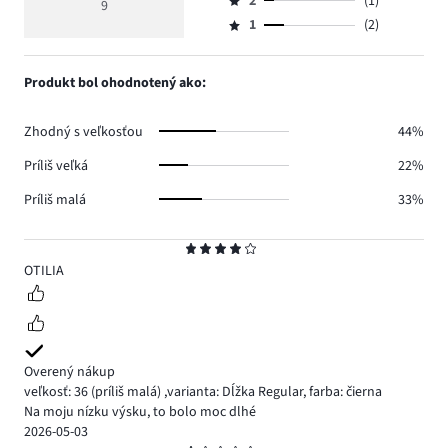
počet
2
(1)
3,
9
Hodnotenie
5.
4
hlasov
počet
1
(2)
2,
Hodnotenie
1.
hlasov
počet
1,
0.
hlasov
počet
Produkt bol ohodnotený ako:
1.
hlasov
2.
Zhodný s veľkosťou
44%
Príliš veľká
22%
Príliš malá
33%
Hodnotenie
4
OTILIA
Overený nákup
veľkosť: 36
(príliš malá)
,
varianta: Dĺžka Regular,
farba: čierna
Na moju nízku výsku, to bolo moc dlhé
2026-05-03