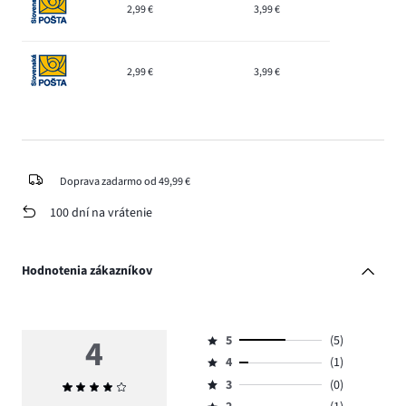
2,99 €
3,99 €
2,99 €
3,99 €
Doprava zadarmo od 49,99 €
100 dní na vrátenie
Hodnotenia zákazníkov
4
5
(5)
Hodnotenie
4
(1)
5,
Hodnotenie
počet
3
(0)
Priemerné
4,
Hodnotenie
hlasov
hodnotenie