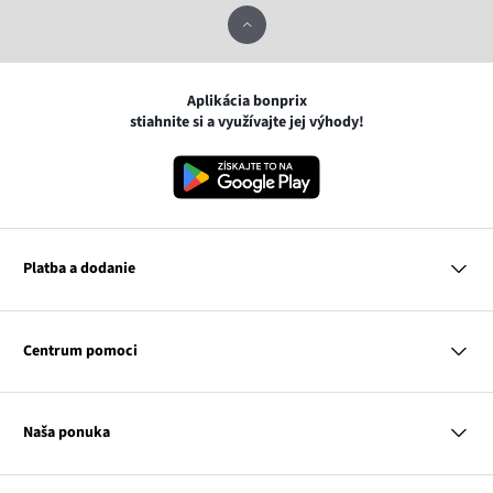
Aplikácia bonprix
stiahnite si a využívajte jej výhody!
Platba a dodanie
MasterCard
VISA
Centrum pomoci
Google pay
Apple pay
Otázky a odpovede
Platba a dodanie
Naša ponuka
Slovenská pošta
Vrátenie a reklamácia
Tabuľka veľkostí
Platba na dobierku
Žena
Klub bonprix