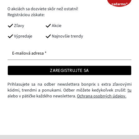
zadarmo*
O akciách sa dozviete skôr než ostatní!
Registráciou získate:
Zľavy
Akcie
Výpredaje
Najnovšie trendy
E-mailová adresa *
ZAREGISTRUJTE SA
Prihlasujete sa na odber newslettera bonprix s extra zľavovými
kódmi, trendmi a ponukami. Odber môžete kedykoľvek zrušiť:
tu
alebo v pätičke každého newslettera.
Ochrana osobných údajov.