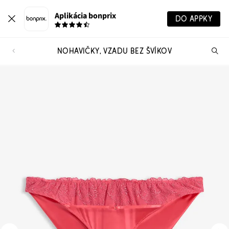
Aplikácia bonprix
DO APPKY
NOHAVIČKY, VZADU BEZ ŠVÍKOV
Hľ
pr