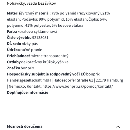
Nohavičky, vzadu bez švíkov
Materiál
Vrchný materiál: 79% polyamid (recyklovaný), 21%
elastan; Podšívka: 90% polyamid, 10% elastan; Čipka: 54%
polyamid, 41% polyester, 5% kovové vlákna
Farba
koralovo cyklámenová
Číslo výrobku
92138081
Dĺ. sedu
nízky pás
Údržba
ručné pranie
Priehľadnosť
mierne transparentný
Ozdoby
dekoratívny krúžok,výšivka
Značka
bonprix
Hospodársky subjekt je zodpovedný voči EÚ
bonprix
Handelsgesellschaft mbH | Haldesdorfer Straße 61 | 22179 Hamburg
| Nemecko, Kontakt: https://www.bonprix.sk/pomoc/kontakt/
Doplňujúce informácie
Možnosti doručenia