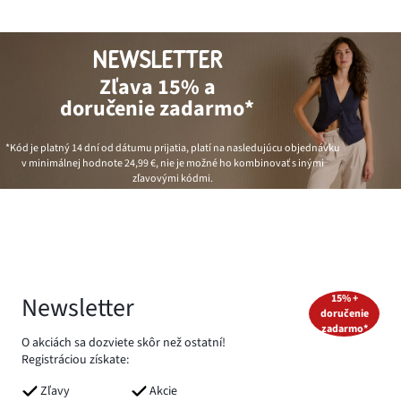
NEWSLETTER
Zľava 15% a
doručenie zadarmo*
*Kód je platný 14 dní od dátumu prijatia, platí na nasledujúcu objednávku
v minimálnej hodnote
24,99 €
, nie je možné ho kombinovať s inými
zľavovými kódmi.
Newsletter
15% +
doručenie
zadarmo*
O akciách sa dozviete skôr než ostatní!
Registráciou získate:
Zľavy
Akcie