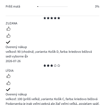
Príliš malá
3%
Hodnotenie
5
ZUZANA
Overený nákup
veľkosť: 90
(vhodná)
,
varianta: Košík D,
farba: kriedovo béžová
sedi vyborne 👍
2026-07-26
Hodnotenie
3
LÝDIA
Overený nákup
veľkosť: 100
(príliš veľká)
,
varianta: Košík C,
farba: kriedovo béžová
Podprsenka je inak veľmi pekná ale žiaľ veľmi veľká., posielam späť.