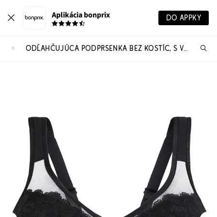
Aplikácia bonprix
DO APPKY
ODĽAHČUJÚCA PODPRSENKA BEZ KOSTÍC, S VYSTUŽENÝMI RAMIENKAMI
Hľ
pr