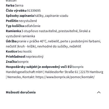
elastan
Farba
čierna
Číslo výrobku
91339695
Spôsoby zapínania
háčiky, zapínanie vzadu
Podšitie
nevystužené
Typ košíčka
odľahčenie
Ramienka
3-stupňovo nastaviteľné, prestaviteľné, široké a
vystužené ramienka
Údržba
pranie v práčke 40°C, nebieliť, perte s podobnými farbami,
nečistiť (kruh - krížik), nevhodné do sušičky, nežehliť
Kostice
bez kostíc
Priehľadnosť
nepriesvitný
Značka
bonprix
Hospodársky subjekt je zodpovedný voči EÚ
bonprix
Handelsgesellschaft mbH | Haldesdorfer Straße 61 | 22179 Hamburg
| Nemecko, Kontakt: https://www.bonprix.sk/pomoc/kontakt/
Možnosti doručenia