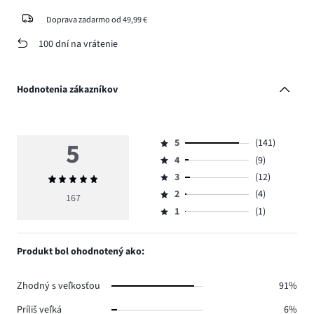
Doprava zadarmo od 49,99 €
100 dní na vrátenie
Hodnotenia zákazníkov
5
5
(141)
Hodnotenie
4
(9)
5,
Hodnotenie
počet
3
(12)
Priemerné
4,
Hodnotenie
hlasov
hodnotenie
počet
2
(4)
3,
167
Hodnotenie
141.
5
hlasov
počet
1
(1)
2,
Hodnotenie
9.
hlasov
počet
1,
12.
hlasov
počet
Produkt bol ohodnotený ako:
4.
hlasov
1.
Zhodný s veľkosťou
91%
Príliš veľká
6%