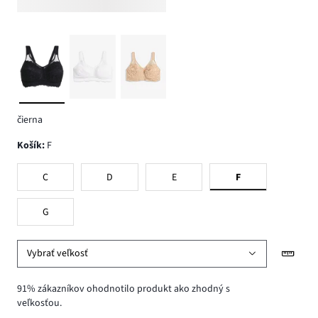
čierna
Košík
:
F
C
D
E
F
G
Vybrať veľkosť
91% zákazníkov ohodnotilo produkt ako zhodný s
veľkosťou.