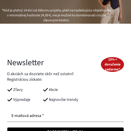
*Kód je platný 14 dní od dátumu prijatia, platí na nasledujúcu objednávku
v minimálnej hodnote
24,99 €
, nie je možné ho kombinovať s inými
zľavovými kódmi.
Newsletter
15% +
doručenie
zadarmo*
O akciách sa dozviete skôr než ostatní!
Registráciou získate:
Zľavy
Akcie
Výpredaje
Najnovšie trendy
E-mailová adresa *