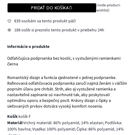
[node-product-
PRIDAŤ DO KOŠÍKA
wishlist]
839 osobám sa tento produkt páči
188 osôb si prezrelo tento produkt v priebehu 24h
Informácie o produkte
Odľahčujúca podprsenka bez kostíc, s vystuženými ramienkami
čierna
Romantický dizajn a funkcia zjednotené v jednej podprsenke.
Rafinovaná odľahčovacia podprsenka zaručí najmä ženám s väčším
poprsím úľavu pre chrbát. Strih, ako aj vystužené ramienka a
nastaviteľné zapínanie sú navrhnuté tak, aby poskytovali
optimálnu oporu a bezpečný pocit. Krásny dizajn z čipky a
sieťovaných prvkov dotvára vysoký komfort nosenia.
Košík
košík F
Materiál
Vrchný materiál: 86% polyamid, 14% elastan; Podšívka:
100% bavlna; Vsadka: 100% polyamid; Čipka: 86% polyamid, 14%