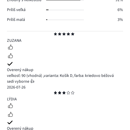
Zhodný s veľkosťou
91%
Príliš veľká
6%
Príliš malá
3%
Hodnotenie
5
ZUZANA
Overený nákup
veľkosť: 90
(vhodná)
,
varianta: Košík D,
farba: kriedovo béžová
sedi vyborne 👍
2026-07-26
Hodnotenie
3
LÝDIA
Overený nákup