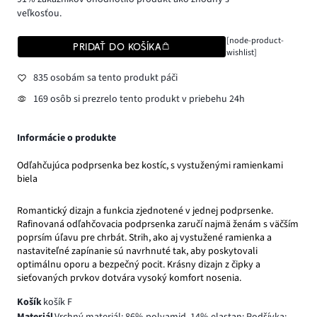
veľkosťou.
[node-product-
PRIDAŤ DO KOŠÍKA
wishlist]
835 osobám sa tento produkt páči
169 osôb si prezrelo tento produkt v priebehu 24h
Informácie o produkte
Odľahčujúca podprsenka bez kostíc, s vystuženými ramienkami
biela
Romantický dizajn a funkcia zjednotené v jednej podprsenke.
Rafinovaná odľahčovacia podprsenka zaručí najmä ženám s väčším
poprsím úľavu pre chrbát. Strih, ako aj vystužené ramienka a
nastaviteľné zapínanie sú navrhnuté tak, aby poskytovali
optimálnu oporu a bezpečný pocit. Krásny dizajn z čipky a
sieťovaných prvkov dotvára vysoký komfort nosenia.
Košík
košík F