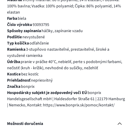
Materiál
Vrchný materiál: 86% polyamid, 14% elastan; Podšívka:
100% bavlna; Vsadka: 100% polyamid; Čipka: 86% polyamid, 14%
elastan
Farba
biela
Číslo výrobku
93093795
Spôsoby zapínania
háčiky, zapínanie vzadu
Podšitie
nevystužené
Typ košíčka
odľahčenie
Ramienka
3-stupňovo nastaviteľné, prestaviteľné, široké a
vystužené ramienka
Údržba
pranie v práčke 40°C, nebieliť, perte s podobnými farbami,
nečistiť (kruh - krížik), nevhodné do sušičky, nežehliť
Kostice
bez kostíc
Priehľadnosť
nepriesvitný
Značka
bonprix
Hospodársky subjekt je zodpovedný voči EÚ
bonprix
Handelsgesellschaft mbH | Haldesdorfer Straße 61 | 22179 Hamburg
| Nemecko, Kontakt: https://www.bonprix.sk/pomoc/kontakt/
Možnosti doručenia