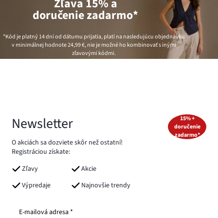
Zľava 15% a
doručenie zadarmo*
*Kód je platný 14 dní od dátumu prijatia, platí na nasledujúcu objednávku
v minimálnej hodnote
24,99 €
, nie je možné ho kombinovať s inými
zľavovými kódmi.
Newsletter
15% +
doručenie
zadarmo*
O akciách sa dozviete skôr než ostatní!
Registráciou získate:
Zľavy
Akcie
Výpredaje
Najnovšie trendy
E-mailová adresa *