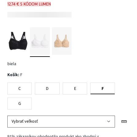
12,74 € s kódom LUMEN
biela
Košík
:
F
C
D
E
F
G
Vybrať veľkosť
91% zákazníkov ohodnotilo produkt ako zhodný s