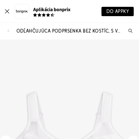
Aplikácia bonprix
DO APPKY
ODĽAHČUJÚCA PODPRSENKA BEZ KOSTÍC, S VYSTUŽENÝMI RAMIENKAMI
Hľ
pr