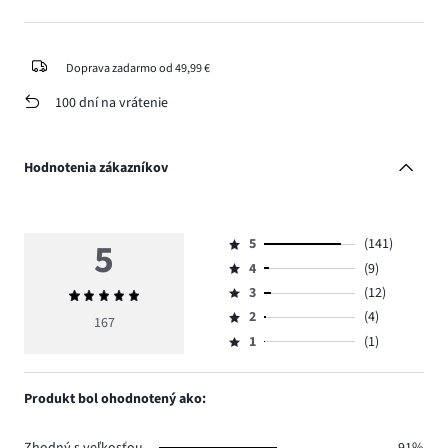
Doprava zadarmo od 49,99 €
100 dní na vrátenie
Hodnotenia zákazníkov
5
5
(141)
Hodnotenie
4
(9)
5,
Hodnotenie
počet
3
(12)
Priemerné
4,
Hodnotenie
hlasov
hodnotenie
počet
2
(4)
3,
167
Hodnotenie
141.
5
hlasov
počet
1
(1)
2,
Hodnotenie
9.
hlasov
počet
1,
12.
hlasov
počet
Produkt bol ohodnotený ako:
4.
hlasov
1.