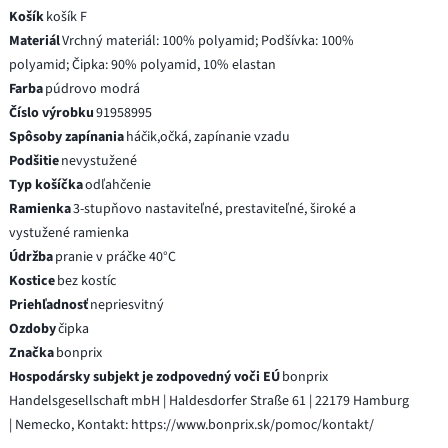
Košík
košík F
Materiál
Vrchný materiál: 100% polyamid; Podšívka: 100%
polyamid; Čipka: 90% polyamid, 10% elastan
Farba
púdrovo modrá
Číslo výrobku
91958995
Spôsoby zapínania
háčik,očká, zapínanie vzadu
Podšitie
nevystužené
Typ košíčka
odľahčenie
Ramienka
3-stupňovo nastaviteľné, prestaviteľné, široké a
vystužené ramienka
Údržba
pranie v práčke 40°C
Kostice
bez kostíc
Priehľadnosť
nepriesvitný
Ozdoby
čipka
Značka
bonprix
Hospodársky subjekt je zodpovedný voči EÚ
bonprix
Handelsgesellschaft mbH | Haldesdorfer Straße 61 | 22179 Hamburg
| Nemecko, Kontakt: https://www.bonprix.sk/pomoc/kontakt/