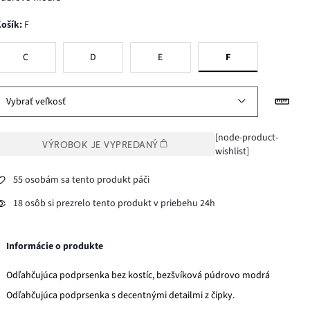
Košík
:
F
C
D
E
F
Vybrať veľkosť
[node-product-
VÝROBOK JE VYPREDANÝ
wishlist]
55 osobám sa tento produkt páči
18 osôb si prezrelo tento produkt v priebehu 24h
Informácie o produkte
Odľahčujúca podprsenka bez kostíc, bezšvíková púdrovo modrá
Odľahčujúca podprsenka s decentnými detailmi z čipky.