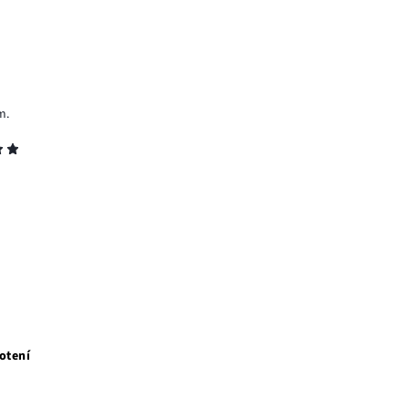
m.
otení