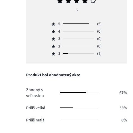
Priemerné
hodnotenie
6
4
5
(5)
Hodnotenie
4
(0)
5,
Hodnotenie
počet
3
(0)
4,
Hodnotenie
hlasov
počet
2
(0)
3,
Hodnotenie
5.
hlasov
počet
1
(1)
2,
Hodnotenie
0.
hlasov
počet
1,
0.
hlasov
počet
0.
hlasov
Produkt bol ohodnotený ako:
1.
Zhodný s
67%
veľkosťou
Príliš veľká
33%
Príliš malá
0%