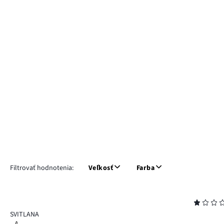
Filtrovať hodnotenia:
Veľkosť
Farba
Hodnotenie
1
SVITLANA