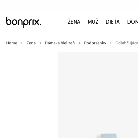
ŽENA
MUŽ
DIEŤA
DO
Home
Žena
Dámska bielizeň
Podprsenky
Odľahčujúca