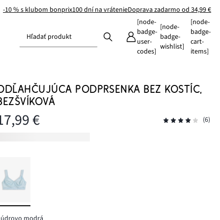
-10 % s klubom bonprix
100 dní na vrátenie
Doprava zadarmo od 34,99 €
[node-
[node-
[node-
badge-
badge-
Hľadať produkt
badge-
user-
cart-
wishlist]
codes]
items]
ODĽAHČUJÚCA PODPRSENKA BEZ KOSTÍC,
BEZŠVÍKOVÁ
17,99 €
(6)
púdrovo modrá