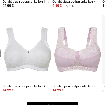
Odľahčujúca podprsenka bez kostíc s vystuženými ramienkami (2 ks)
Odľahčujúca podprsenka bez kostíc, s vystuženými ramienkami
22,99 €
9,99 €
1
15,99 €
Odľahčujúca podprsenka bez kostíc, s vystuženými ramienkami
Odľahčujúca podprsenka bez kostíc, vystužené ramienka
14,99 €
14,99 €
8