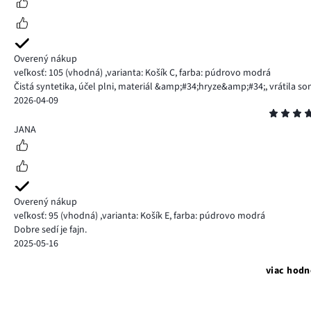
Overený nákup
veľkosť: 105
(vhodná)
,
varianta: Košík C,
farba: púdrovo modrá
Čistá syntetika, účel plni, materiál &amp;#34;hryze&amp;#34;, vrátila so
2026-04-09
Hodnotenie
5
JANA
Overený nákup
veľkosť: 95
(vhodná)
,
varianta: Košík E,
farba: púdrovo modrá
Dobre sedí je fajn.
2025-05-16
viac hodn