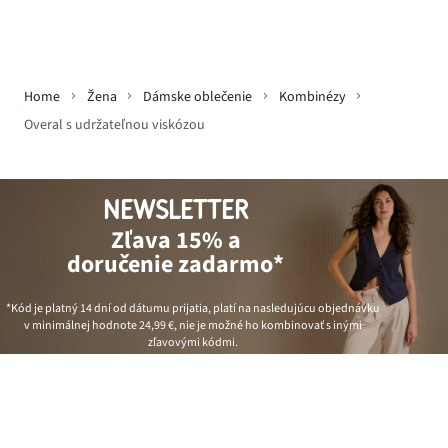
Home
Žena
Dámske oblečenie
Kombinézy
Overal s udržateľnou viskózou
NEWSLETTER
Zľava 15% a
doručenie zadarmo*
*Kód je platný 14 dní od dátumu prijatia, platí na nasledujúcu objednávku
v minimálnej hodnote
24,99 €
, nie je možné ho kombinovať s inými
zľavovými kódmi.