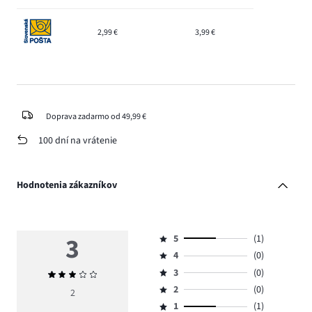
2,99 €
3,99 €
Doprava zadarmo od 49,99 €
100 dní na vrátenie
Hodnotenia zákazníkov
3
5
(1)
Hodnotenie
4
(0)
5,
Hodnotenie
počet
3
(0)
Priemerné
4,
Hodnotenie
hlasov
hodnotenie
počet
2
(0)
3,
2
Hodnotenie
1.
3
hlasov
počet
1
(1)
2,