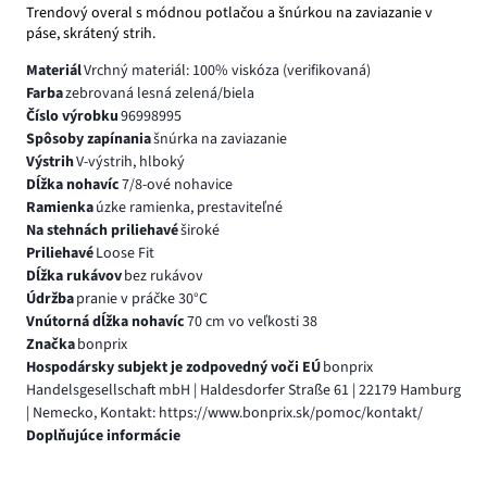
Trendový overal s módnou potlačou a šnúrkou na zaviazanie v
páse, skrátený strih.
Materiál
Vrchný materiál: 100% viskóza (verifikovaná)
Farba
zebrovaná lesná zelená/biela
Číslo výrobku
96998995
Spôsoby zapínania
šnúrka na zaviazanie
Výstrih
V-výstrih, hlboký
Dĺžka nohavíc
7/8-ové nohavice
Ramienka
úzke ramienka, prestaviteľné
Na stehnách priliehavé
široké
Priliehavé
Loose Fit
Dĺžka rukávov
bez rukávov
Údržba
pranie v práčke 30°C
Vnútorná dĺžka nohavíc
70 cm vo veľkosti 38
Značka
bonprix
Hospodársky subjekt je zodpovedný voči EÚ
bonprix
Handelsgesellschaft mbH | Haldesdorfer Straße 61 | 22179 Hamburg
| Nemecko, Kontakt: https://www.bonprix.sk/pomoc/kontakt/
Doplňujúce informácie