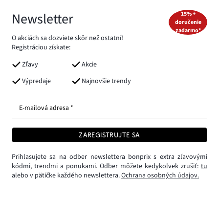
Newsletter
15% +
doručenie
zadarmo*
O akciách sa dozviete skôr než ostatní!
Registráciou získate:
Zľavy
Akcie
Výpredaje
Najnovšie trendy
E-mailová adresa *
ZAREGISTRUJTE SA
Prihlasujete sa na odber newslettera bonprix s extra zľavovými
kódmi, trendmi a ponukami. Odber môžete kedykoľvek zrušiť:
tu
alebo v pätičke každého newslettera.
Ochrana osobných údajov.