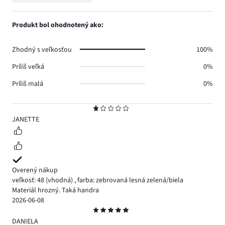
Hodnotenie
0.
hlasov
počet
1,
0.
hlasov
počet
Produkt bol ohodnotený ako:
0.
hlasov
1.
Zhodný s veľkosťou
100%
Príliš veľká
0%
Príliš malá
0%
Hodnotenie
1
JANETTE
Overený nákup
veľkosť: 48
(vhodná)
,
farba: zebrovaná lesná zelená/biela
Materiál hrozný. Taká handra
2026-06-08
Hodnotenie
5
DANIELA