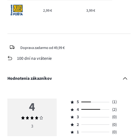
2,99 €
3,99 €
Doprava zadarmo od 49,99 €
100 dní na vrátenie
Hodnotenia zákazníkov
4
5
(1)
Hodnotenie
4
(2)
5,
Hodnotenie
počet
3
(0)
Priemerné
4,
Hodnotenie
hlasov
hodnotenie
počet
2
(0)
3,
3
Hodnotenie
1.
4
hlasov
počet
1
(0)
2,
Hodnotenie
2.