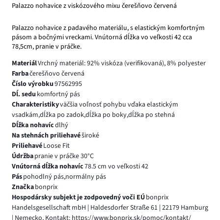
Palazzo nohavice z viskózového mixu čerešňovo červená
Palazzo nohavice z padavého materiálu, s elastickým komfortným
pásom a bočnými vreckami. Vnútorná dĺžka vo veľkosti 42 cca
78,5cm, pranie v práčke.
Materiál
Vrchný materiál: 92% viskóza (verifikovaná), 8% polyester
Farba
čerešňovo červená
Číslo výrobku
97562995
Dĺ. sedu
komfortný pás
Charakteristiky
väčšia voľnosť pohybu vďaka elastickým
vsadkám,dĺžka po zadok,dĺžka po boky,dĺžka po stehná
Dĺžka nohavíc
dlhý
Na stehnách priliehavé
široké
Priliehavé
Loose Fit
Údržba
pranie v práčke 30°C
Vnútorná dĺžka nohavíc
78.5 cm vo veľkosti 42
Pás
pohodlný pás,normálny pás
Značka
bonprix
Hospodársky subjekt je zodpovedný voči EÚ
bonprix
Handelsgesellschaft mbH | Haldesdorfer Straße 61 | 22179 Hamburg
| Nemecko, Kontakt: https://www.bonprix.sk/pomoc/kontakt/