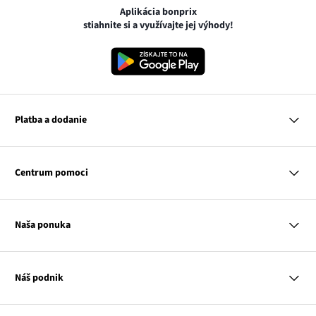
Aplikácia bonprix
stiahnite si a využívajte jej výhody!
Platba a dodanie
MasterCard
VISA
Centrum pomoci
Google pay
Apple pay
Otázky a odpovede
Platba a dodanie
Naša ponuka
Slovenská pošta
Vrátenie a reklamácia
Tabuľka veľkostí
Platba na dobierku
Žena
Klub bonprix
Muž
Katalóg
Náš podnik
Dieťa
Influencers
Dom
Kontakt
Odkaz
O nás
Inšpirácie