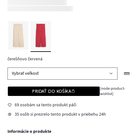
čerešňovo červená
Vybrať veľkosť
[node-product-
PRIDAŤ DO KOŠÍKA
wishlist]
69 osobám sa tento produkt páči
35 osôb si prezrelo tento produkt v priebehu 24h
Informácie o produkte