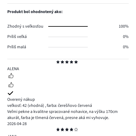
hlasov
počet
1,
0.
hlasov
počet
Produkt bol ohodnotený ako:
0.
hlasov
0.
Zhodný s veľkosťou
100%
Príliš veľká
0%
Príliš malá
0%
Hodnotenie
5
ALENA
Overený nákup
veľkosť: 42
(vhodná)
,
farba: čerešňovo červená
Veľmi pekne a kvalitne spracované nohavice, na výšku 170cm
akurát, farba je tlmená červená, presne aká mi vyhovuje.
2026-04-28
Hodnotenie
4