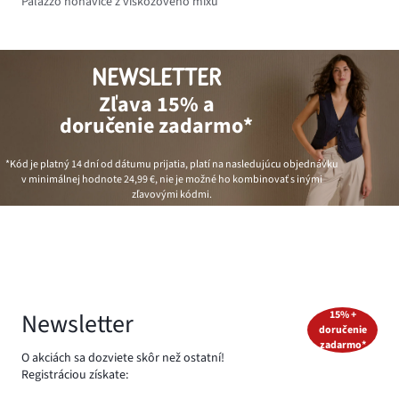
Palazzo nohavice z viskózového mixu
NEWSLETTER
Zľava 15% a
doručenie zadarmo*
*Kód je platný 14 dní od dátumu prijatia, platí na nasledujúcu objednávku
v minimálnej hodnote
24,99 €
, nie je možné ho kombinovať s inými
zľavovými kódmi.
Newsletter
15% +
doručenie
zadarmo*
O akciách sa dozviete skôr než ostatní!
Registráciou získate: