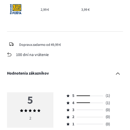
2,99 €
3,99 €
Doprava zadarmo od 49,99 €
100 dní na vrátenie
Hodnotenia zákazníkov
5
5
(1)
Hodnotenie
4
(1)
5,
Hodnotenie
počet
3
(0)
Priemerné
4,
Hodnotenie
hlasov
hodnotenie
počet
2
(0)
3,
2
Hodnotenie
1.
5
hlasov
počet
1
(0)
2,
Hodnotenie
1.
hlasov