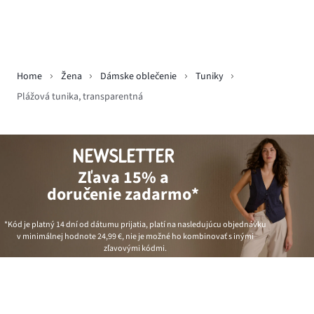
Home
Žena
Dámske oblečenie
Tuniky
Plážová tunika, transparentná
NEWSLETTER
Zľava 15% a
doručenie zadarmo*
*Kód je platný 14 dní od dátumu prijatia, platí na nasledujúcu objednávku
v minimálnej hodnote
24,99 €
, nie je možné ho kombinovať s inými
zľavovými kódmi.