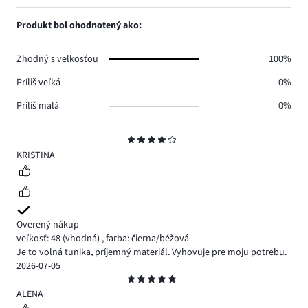
počet
1,
0.
hlasov
počet
Produkt bol ohodnotený ako:
0.
hlasov
0.
Zhodný s veľkosťou
100%
Príliš veľká
0%
Príliš malá
0%
Hodnotenie
4
KRISTINA
Overený nákup
veľkosť: 48
(vhodná)
,
farba: čierna/béžová
Je to voľná tunika, príjemný materiál. Vyhovuje pre moju potrebu.
2026-07-05
Hodnotenie
5
ALENA