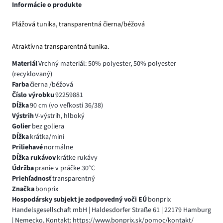
Informácie o produkte
Plážová tunika, transparentná čierna/béžová
Atraktívna transparentná tunika.
Materiál
Vrchný materiál: 50% polyester, 50% polyester
(recyklovaný)
Farba
čierna /béžová
Číslo výrobku
92259881
Dĺžka
90 cm (vo veľkosti 36/38)
Výstrih
V-výstrih, hlboký
Golier
bez goliera
Dĺžka
krátka/mini
Priliehavé
normálne
Dĺžka rukávov
krátke rukávy
Údržba
pranie v práčke 30°C
Priehľadnosť
transparentný
Značka
bonprix
Hospodársky subjekt je zodpovedný voči EÚ
bonprix
Handelsgesellschaft mbH | Haldesdorfer Straße 61 | 22179 Hamburg
| Nemecko, Kontakt: https://www.bonprix.sk/pomoc/kontakt/