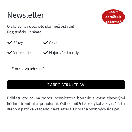
Newsletter
15% +
doručenie
zadarmo*
O akciách sa dozviete skôr než ostatní!
Registráciou získate:
Zľavy
Akcie
Výpredaje
Najnovšie trendy
E-mailová adresa *
ZAREGISTRUJTE SA
Prihlasujete sa na odber newslettera bonprix s extra zľavovými
kódmi, trendmi a ponukami. Odber môžete kedykoľvek zrušiť:
tu
alebo v pätičke každého newslettera.
Ochrana osobných údajov.