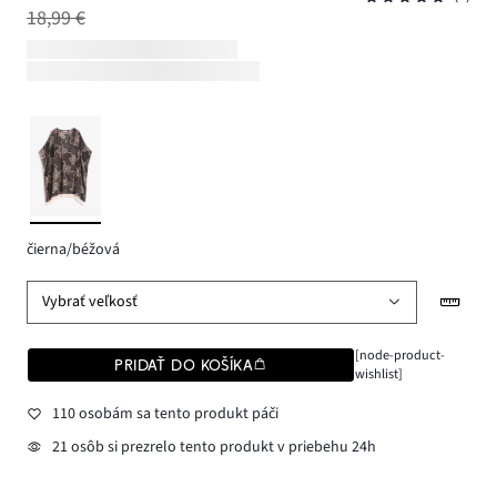
18,99 €
čierna/béžová
Vybrať veľkosť
[node-product-
PRIDAŤ DO KOŠÍKA
wishlist]
110 osobám sa tento produkt páči
21 osôb si prezrelo tento produkt v priebehu 24h