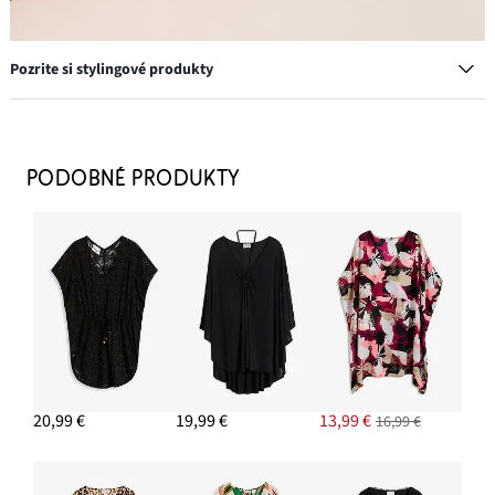
Pozrite si stylingové produkty
PODOBNÉ PRODUKTY
Napichovacie náušnice v slamenom vzhľade
14,99 €
PRIDAŤ DO KOŠÍKA
Slamený klobúk
13,99 €
20,99 €
19,99 €
13,99 €
16,99 €
PRIDAŤ DO KOŠÍKA