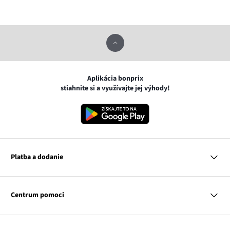
Aplikácia bonprix
stiahnite si a využívajte jej výhody!
Platba a dodanie
MasterCard
VISA
Centrum pomoci
Google pay
Apple pay
Otázky a odpovede
Platba a dodanie