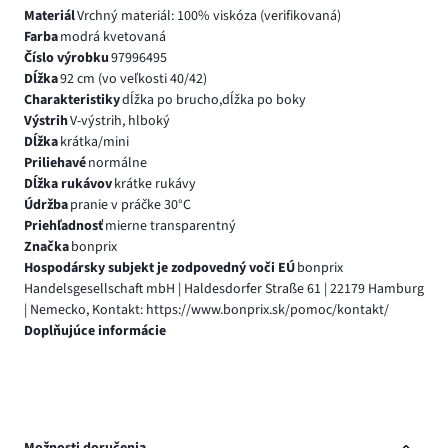
Materiál
Vrchný materiál: 100% viskóza (verifikovaná)
Farba
modrá kvetovaná
Číslo výrobku
97996495
Dĺžka
92 cm (vo veľkosti 40/42)
Charakteristiky
dĺžka po brucho,dĺžka po boky
Výstrih
V-výstrih, hlboký
Dĺžka
krátka/mini
Priliehavé
normálne
Dĺžka rukávov
krátke rukávy
Údržba
pranie v práčke 30°C
Priehľadnosť
mierne transparentný
Značka
bonprix
Hospodársky subjekt je zodpovedný voči EÚ
bonprix
Handelsgesellschaft mbH | Haldesdorfer Straße 61 | 22179 Hamburg
| Nemecko, Kontakt: https://www.bonprix.sk/pomoc/kontakt/
Doplňujúce informácie