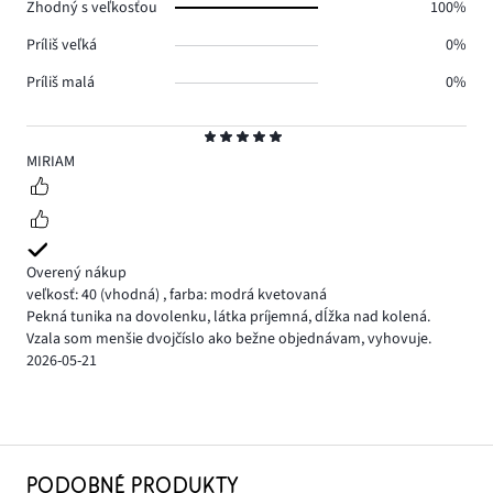
Zhodný s veľkosťou
100%
Príliš veľká
0%
Príliš malá
0%
Hodnotenie
5
MIRIAM
Overený nákup
veľkosť: 40
(vhodná)
,
farba: modrá kvetovaná
Pekná tunika na dovolenku, látka príjemná, dĺžka nad kolená.
Vzala som menšie dvojčíslo ako bežne objednávam, vyhovuje.
2026-05-21
PODOBNÉ PRODUKTY