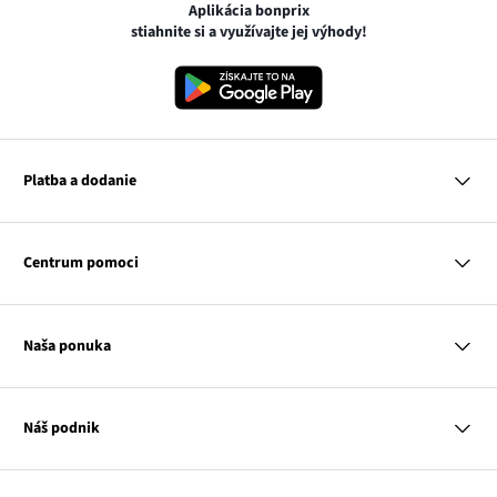
Aplikácia bonprix
stiahnite si a využívajte jej výhody!
Platba a dodanie
MasterCard
VISA
Centrum pomoci
Google pay
Apple pay
Otázky a odpovede
Platba a dodanie
Naša ponuka
Slovenská pošta
Vrátenie a reklamácia
Tabuľka veľkostí
Platba na dobierku
Žena
Klub bonprix
Muž
Katalóg
Náš podnik
Dieťa
Influencers
Dom
Kontakt
Odkaz
O nás
Inšpirácie