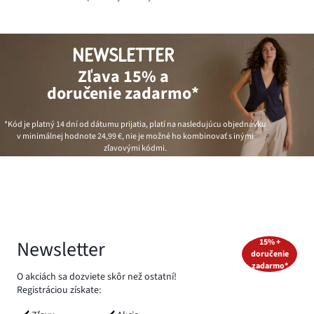
NEWSLETTER
Zľava 15% a
doručenie zadarmo*
*Kód je platný 14 dní od dátumu prijatia, platí na nasledujúcu objednávku
v minimálnej hodnote
24,99 €
, nie je možné ho kombinovať s inými
zľavovými kódmi.
Newsletter
15% +
doručenie
zadarmo*
O akciách sa dozviete skôr než ostatní!
Registráciou získate: