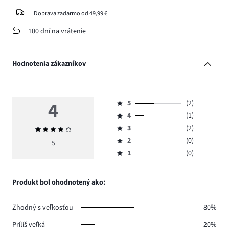
Doprava zadarmo od 49,99 €
100 dní na vrátenie
Hodnotenia zákazníkov
4
5
(2)
Hodnotenie
4
(1)
5,
Hodnotenie
počet
3
(2)
Priemerné
4,
Hodnotenie
hlasov
hodnotenie
počet
2
(0)
3,
5
Hodnotenie
2.
4
hlasov
počet
1
(0)
2,
Hodnotenie
1.
hlasov
počet
1,
2.
hlasov
počet
Produkt bol ohodnotený ako:
0.
hlasov
0.
Zhodný s veľkosťou
80%
Príliš veľká
20%