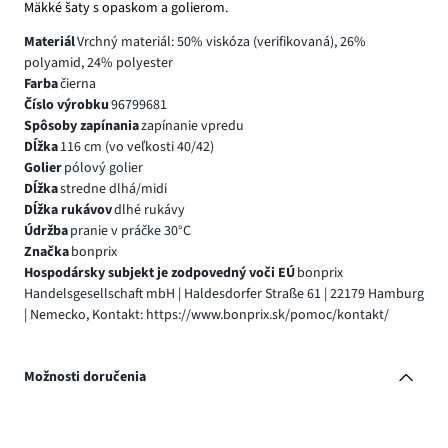
Mäkké šaty s opaskom a golierom.
Materiál
Vrchný materiál: 50% viskóza (verifikovaná), 26%
polyamid, 24% polyester
Farba
čierna
Číslo výrobku
96799681
Spôsoby zapínania
zapínanie vpredu
Dĺžka
116 cm (vo veľkosti 40/42)
Golier
pólový golier
Dĺžka
stredne dlhá/midi
Dĺžka rukávov
dlhé rukávy
Údržba
pranie v práčke 30°C
Značka
bonprix
Hospodársky subjekt je zodpovedný voči EÚ
bonprix
Handelsgesellschaft mbH | Haldesdorfer Straße 61 | 22179 Hamburg
| Nemecko, Kontakt: https://www.bonprix.sk/pomoc/kontakt/
Možnosti doručenia