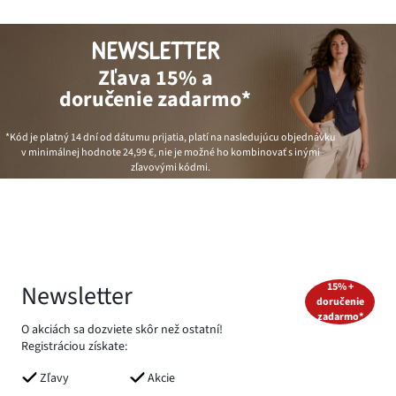
NEWSLETTER
Zľava 15% a
doručenie zadarmo*
*Kód je platný 14 dní od dátumu prijatia, platí na nasledujúcu objednávku
v minimálnej hodnote
24,99 €
, nie je možné ho kombinovať s inými
zľavovými kódmi.
Newsletter
15% +
doručenie
zadarmo*
O akciách sa dozviete skôr než ostatní!
Registráciou získate:
Zľavy
Akcie