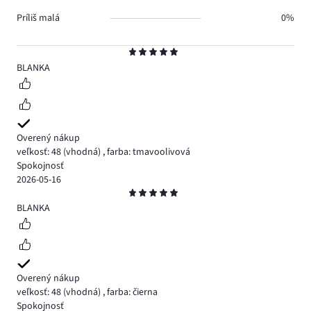
Príliš malá
0%
Hodnotenie
5
BLANKA
Overený nákup
veľkosť: 48
(vhodná)
,
farba: tmavoolivová
Spokojnosť
2026-05-16
Hodnotenie
5
BLANKA
Overený nákup
veľkosť: 48
(vhodná)
,
farba: čierna
Spokojnosť