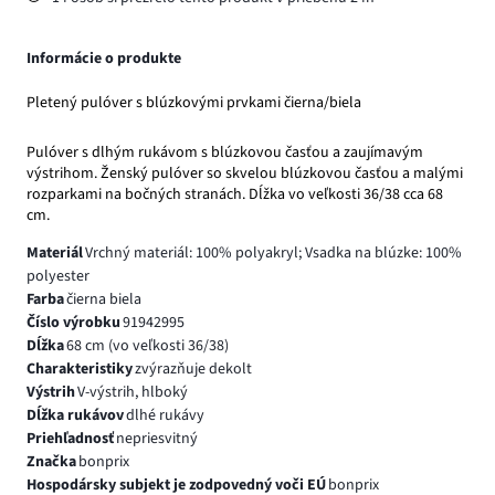
Informácie o produkte
Pletený pulóver s blúzkovými prvkami čierna/biela
Pulóver s dlhým rukávom s blúzkovou časťou a zaujímavým
výstrihom. Ženský pulóver so skvelou blúzkovou časťou a malými
rozparkami na bočných stranách. Dĺžka vo veľkosti 36/38 cca 68
cm.
Materiál
Vrchný materiál: 100% polyakryl; Vsadka na blúzke: 100%
polyester
Farba
čierna biela
Číslo výrobku
91942995
Dĺžka
68 cm (vo veľkosti 36/38)
Charakteristiky
zvýrazňuje dekolt
Výstrih
V-výstrih, hlboký
Dĺžka rukávov
dlhé rukávy
Priehľadnosť
nepriesvitný
Značka
bonprix
Hospodársky subjekt je zodpovedný voči EÚ
bonprix