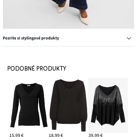
Pozrite si stylingové produkty
Lodičky Sling s tenkým podpätkom
34,99 €
PODOBNÉ PRODUKTY
PRIDAŤ DO KOŠÍKA
Džínsy, široké, stredná výška pásu
27,99 €
PRIDAŤ DO KOŠÍKA
Kabelka s kovovými detailmi
15,99 €
18,99 €
39,99 €