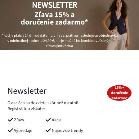
NEWSLETTER
Zľava 15% a
doručenie zadarmo*
*Kód je platný 14 dní od dátumu prijatia, platí na nasledujúcu objednávku
v minimálnej hodnote
24,99 €
, nie je možné ho kombinovať s inými
zľavovými kódmi.
Newsletter
15% +
doručenie
zadarmo*
O akciách sa dozviete skôr než ostatní!
Registráciou získate:
Zľavy
Akcie
Výpredaje
Najnovšie trendy