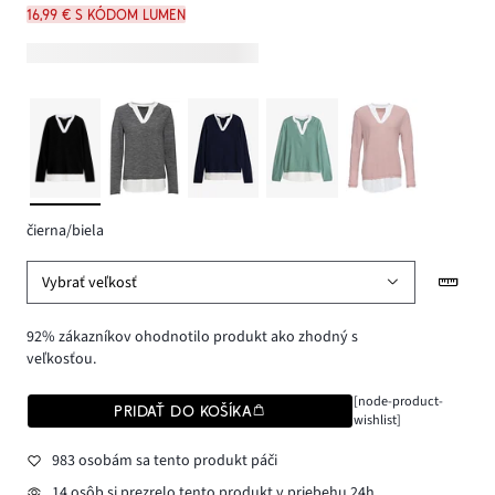
16,99 € s kódom LUMEN
čierna/biela
Vybrať veľkosť
92% zákazníkov ohodnotilo produkt ako zhodný s
veľkosťou.
[node-product-
PRIDAŤ DO KOŠÍKA
wishlist]
983 osobám sa tento produkt páči
14 osôb si prezrelo tento produkt v priebehu 24h