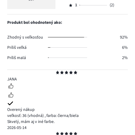
Hodnotenie
152.
5
hlasov
počet
1
(2)
2,
Hodnotenie
15.
hlasov
počet
1,
10.
hlasov
počet
Produkt bol ohodnotený ako:
8.
hlasov
2.
Zhodný s veľkosťou
92%
Príliš veľká
6%
Príliš malá
2%
Hodnotenie
5
JANA
Overený nákup
veľkosť: 36
(vhodná)
,
farba: čierna/biela
Skvelý, mám aj v iné farbe.
2026-05-14
Hodnotenie