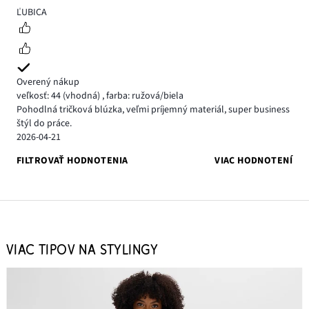
5
ĽUBICA
Overený nákup
veľkosť: 44
(vhodná)
,
farba: ružová/biela
Pohodlná tričková blúzka, veľmi príjemný materiál, super business
štýl do práce.
2026-04-21
FILTROVAŤ HODNOTENIA
VIAC HODNOTENÍ
VIAC TIPOV NA STYLINGY