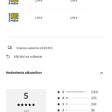
2,99 €
3,99 €
2,99 €
3,99 €
Doprava zadarmo od 49,99 €
100 dní na vrátenie
Hodnotenia zákazníkov
5
5
(152)
Hodnotenie
4
(15)
5,
Hodnotenie
počet
3
(10)
Priemerné
4,
Hodnotenie
hlasov
hodnotenie
počet
2
(8)
3,
187