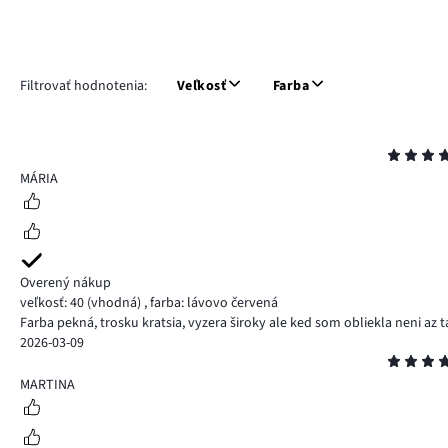
Filtrovať hodnotenia:
Veľkosť
Farba
Hodnotenie
5
MÁRIA
Overený nákup
veľkosť: 40
(vhodná)
,
farba: lávovo červená
Farba pekná, trosku kratsia, vyzera široky ale ked som obliekla neni az t
2026-03-09
Hodnotenie
5
MARTINA