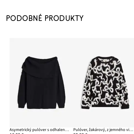
PODOBNÉ PRODUKTY
Asymetrický pulóver s odhalenými plecami
Pulóver, žakárový, z jemného viskózového mixu