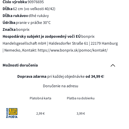
Číslo výrobku
90976695
Dĺžka
62 cm (vo veľkosti 40/42)
Dĺžka rukávov
dlhé rukávy
Údržba
pranie v práčke 30°C
Značka
bonprix
Hospodársky subjekt je zodpovedný voči EÚ
bonprix
Handelsgesellschaft mbH | Haldesdorfer Straße 61 | 22179 Hamburg
| Nemecko, Kontakt: https://www.bonprix.sk/pomoc/kontakt/
Možnosti doručenia
Doprava zdarma
pri každej objednávke
od 34,99 €
!
Doručenie na adresu
Platobná karta
Platba na dobierku
2,99 €
3,99 €