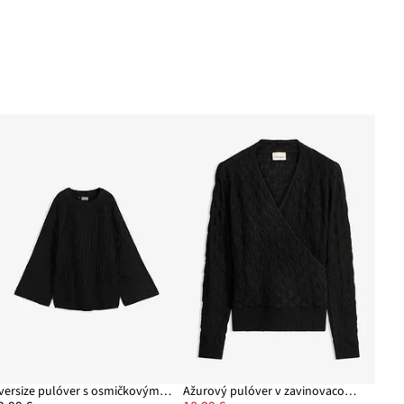
Oversize pulóver s osmičkovým vzorom
Ažurový pulóver v zavinovacom vzhľade