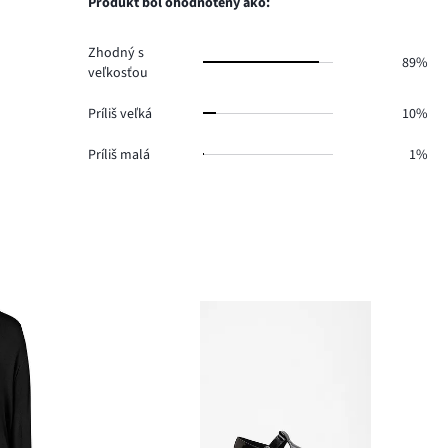
Produkt bol ohodnotený ako:
6.
Zhodný s
89%
veľkosťou
Príliš veľká
10%
Príliš malá
1%