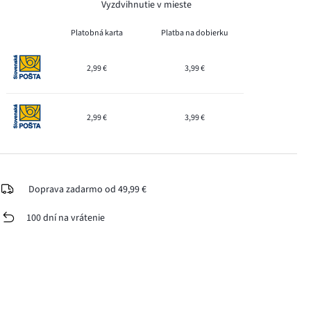
Vyzdvihnutie v mieste
Platobná karta
Platba na dobierku
2,99 €
3,99 €
2,99 €
3,99 €
Doprava zadarmo od 49,99 €
100 dní na vrátenie