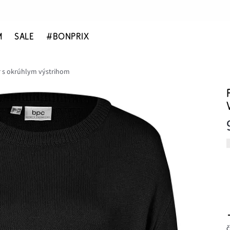
M
SALE
#BONPRIX
r s okrúhlym výstrihom
č