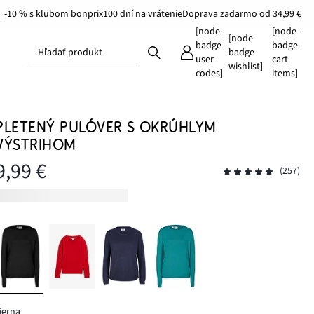
-10 % s klubom bonprix
100 dní na vrátenie
Doprava zadarmo od 34,99 €
[node-
[node-
[node-
badge-
badge-
Hľadať produkt
badge-
user-
cart-
wishlist]
codes]
items]
PLETENÝ PULÓVER S OKRÚHLYM
VÝSTRIHOM
9,99 €
(257)
ierna