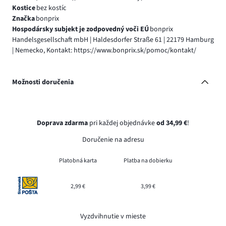
Kostice
bez kostíc
Značka
bonprix
Hospodársky subjekt je zodpovedný voči EÚ
bonprix
Handelsgesellschaft mbH | Haldesdorfer Straße 61 | 22179 Hamburg
| Nemecko, Kontakt: https://www.bonprix.sk/pomoc/kontakt/
Možnosti doručenia
Doprava zdarma
pri každej objednávke
od 34,99 €
!
Doručenie na adresu
Platobná karta
Platba na dobierku
2,99 €
3,99 €
Vyzdvihnutie v mieste