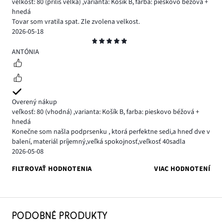
veľkosť: 80
(príliš veľká)
,
varianta: Košík B,
farba: pieskovo béžová +
hnedá
Tovar som vratila spat. Zle zvolena velkost.
2026-05-18
Hodnotenie
5
ANTÓNIA
Overený nákup
veľkosť: 80
(vhodná)
,
varianta: Košík B,
farba: pieskovo béžová +
hnedá
Konečne som našla podprsenku , ktorá perfektne sedi,a hneď dve v
balení, materiál príjemný,veľká spokojnosť,veľkosť 40sadla
2026-05-08
FILTROVAŤ HODNOTENIA
VIAC HODNOTENÍ
PODOBNÉ PRODUKTY