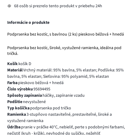
68 osôb si prezrelo tento produkt v priebehu 24h
Informácie o produkte
Podprsenka bez kostíc, s bavlnou (2 ks) pieskovo béžová + hnedá
Podprsenka bez kostíc, široké, vystužené ramienka, ideálna pod
tričká.
Košík
košík D
Materiál
Vrchný materiál: 95% bavlna, 5% elastan; Podšívka: 95%
bavlna, 5% elastan; Sieťovina: 95% polyamid, 5% elastan
Farba
pieskovo béžová + hnedá
Číslo výrobku
95694495
Spôsoby zapínania
háčiky, zapínanie vzadu
Podšitie
nevystužené
Typ košíčka
podprsenka pod tričko
Ramienka
3-stupňovo nastaviteľné, prestaviteľné, široké a
vystužené ramienka
Údržba
pranie v práčke 40°C, nebieliť, perte s podobnými farbami,
nečistiť (kruh - krížik), nevhodné do sušičky, nežehliť