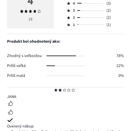
4
4
(3)
5,
Hodnotenie
počet
3
(2)
Priemerné
4,
Hodnotenie
hlasov
hodnotenie
počet
2
(2)
3,
18
Hodnotenie
10.
4
hlasov
počet
1
(1)
2,
Hodnotenie
3.
hlasov
počet
1,
2.
hlasov
počet
Produkt bol ohodnotený ako:
2.
hlasov
1.
Zhodný s veľkosťou
78%
Príliš veľká
22%
Príliš malá
0%
Hodnotenie
2
JANA
Overený nákup