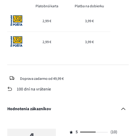
Platobná karta
Platba na dobierku
2,99 €
3,99 €
2,99 €
3,99 €
Doprava zadarmo od 49,99 €
100 dní na vrátenie
Hodnotenia zákazníkov
5
(10)
Hodnotenie