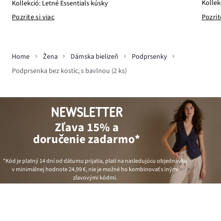
Kollek
Kollekció: Letné Essentials kúsky
Pozrit
Pozrite si viac
Home
Žena
Dámska bielizeň
Podprsenky
Podprsenka bez kostíc, s bavlnou (2 ks)
NEWSLETTER
Zľava 15% a
doručenie zadarmo*
*Kód je platný 14 dní od dátumu prijatia, platí na nasledujúcu objednávku
v minimálnej hodnote
24,99 €
, nie je možné ho kombinovať s inými
zľavovými kódmi.