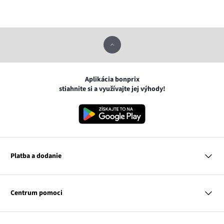
Aplikácia bonprix
stiahnite si a využívajte jej výhody!
Platba a dodanie
MasterCard
VISA
Centrum pomoci
Google pay
Apple pay
Otázky a odpovede