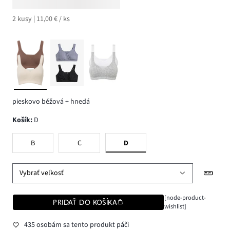
2 kusy | 11,00 € / ks
pieskovo béžová + hnedá
Košík
:
D
B
C
D
Vybrať veľkosť
[node-product-
PRIDAŤ DO KOŠÍKA
wishlist]
435 osobám sa tento produkt páči