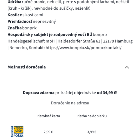
Údržba
ručné pranie, nebieliť, perte s podobnými farbami, nečistiť
(kruh - krížik), nevhodné do sušičky, nežehliť
Kostice
s kosticami
Priehľadnosť
nepriesvitný
Značka
bonprix
Hospodársky subjekt je zodpovedný voči EÚ
bonprix
Handelsgesellschaft mbH | Haldesdorfer Straße 61 | 22179 Hamburg
| Nemecko, Kontakt: https://www.bonprix.sk/pomoc/kontakt/
Možnosti doručenia
Doprava zdarma
pri každej objednávke
od 34,99 €
!
Doručenie na adresu
Platobná karta
Platba na dobierku
2,99 €
3,99 €