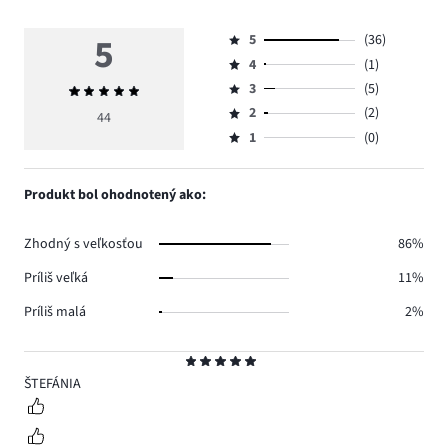
5
5
(36)
Hodnotenie
4
(1)
5,
Hodnotenie
počet
3
(5)
Priemerné
4,
Hodnotenie
hlasov
hodnotenie
počet
2
(2)
3,
44
Hodnotenie
36.
5
hlasov
počet
1
(0)
2,
Hodnotenie
1.
hlasov
počet
1,
5.
hlasov
počet
Produkt bol ohodnotený ako:
2.
hlasov
0.
Zhodný s veľkosťou
86%
Príliš veľká
11%
Príliš malá
2%
Hodnotenie
5
ŠTEFÁNIA