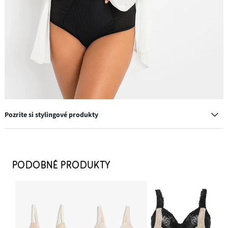
Pozrite si stylingové produkty
Podprsenka minimizer s vystuženými ramienkami
14,99 €
PODOBNÉ PRODUKTY
-11%
PRIDAŤ DO KOŠÍKA
Vysoké nohavičky (2 ks)