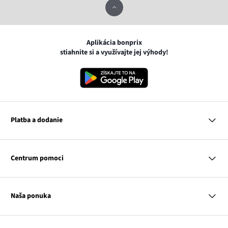
Aplikácia bonprix
stiahnite si a využívajte jej výhody!
Platba a dodanie
MasterCard
VISA
Centrum pomoci
Google pay
Apple pay
Otázky a odpovede
Platba a dodanie
Naša ponuka
Slovenská pošta
Vrátenie a reklamácia
Tabuľka veľkostí
Platba na dobierku
Žena
Klub bonprix