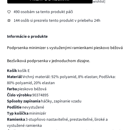
wishlist]
490 osobám sa tento produkt páči
144 osôb si prezrelo tento produkt v priebehu 24h
Informácie o produkte
Podprsenka minimizer s vystuženými ramienkami pieskovo béžová
Bezšvíková podprsenka v jednoduchom dizajne.
Košík
košík E
Materiál
Vrchný materiál: 92% polyamid, 8% elastan; Podšívka:
80% polyamid, 20% elastan
Farba
pieskovo béžová
Číslo výrobku
90374895
Spôsoby zapínania
háčiky, zapínanie vzadu
Podšitie
nevystužené
Typ košíčka
minimizér
Ramienka
3-stupňovo nastaviteľné, prestaviteľné, široké a
vystužené ramienka