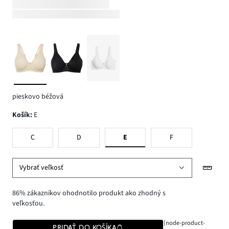
pieskovo béžová
Košík
:
E
C
D
E
F
Vybrať veľkosť
86% zákazníkov ohodnotilo produkt ako zhodný s
veľkosťou.
[node-product-
PRIDAŤ DO KOŠÍKA