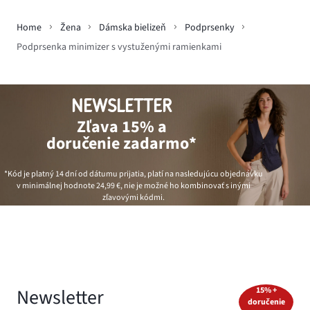
Home
Žena
Dámska bielizeň
Podprsenky
Podprsenka minimizer s vystuženými ramienkami
NEWSLETTER
Zľava 15% a
doručenie zadarmo*
*Kód je platný 14 dní od dátumu prijatia, platí na nasledujúcu objednávku
v minimálnej hodnote
24,99 €
, nie je možné ho kombinovať s inými
zľavovými kódmi.
Newsletter
15% +
doručenie