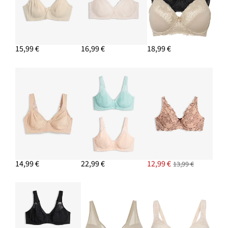
17,98 €
15,99 €
16,99 €
18,99 €
PRIDAŤ DO KOŠÍKA
14,99 €
22,99 €
12,99 €
13,99 €