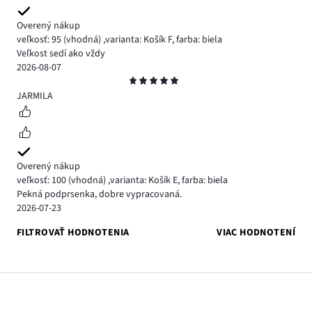
Overený nákup
veľkosť: 95
(vhodná)
,
varianta: Košík F,
farba: biela
Veľkost sedí ako vždy
2026-08-07
Hodnotenie
5
JARMILA
Overený nákup
veľkosť: 100
(vhodná)
,
varianta: Košík E,
farba: biela
Pekná podprsenka, dobre vypracovaná.
2026-07-23
FILTROVAŤ HODNOTENIA
VIAC HODNOTENÍ