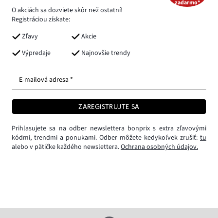
zadarmo*
O akciách sa dozviete skôr než ostatní!
Registráciou získate:
Zľavy
Akcie
Výpredaje
Najnovšie trendy
E-mailová adresa *
ZAREGISTRUJTE SA
Prihlasujete sa na odber newslettera bonprix s extra zľavovými
kódmi, trendmi a ponukami. Odber môžete kedykoľvek zrušiť:
tu
alebo v pätičke každého newslettera.
Ochrana osobných údajov.