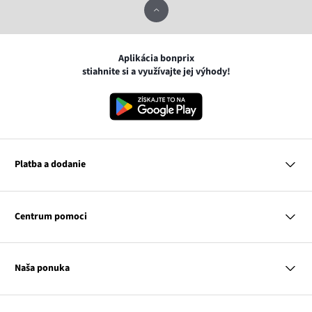
Aplikácia bonprix
stiahnite si a využívajte jej výhody!
Platba a dodanie
MasterCard
VISA
Centrum pomoci
Google pay
Apple pay
Otázky a odpovede
Platba a dodanie
Naša ponuka
Slovenská pošta
Vrátenie a reklamácia
Tabuľka veľkostí
Platba na dobierku
Žena
Klub bonprix