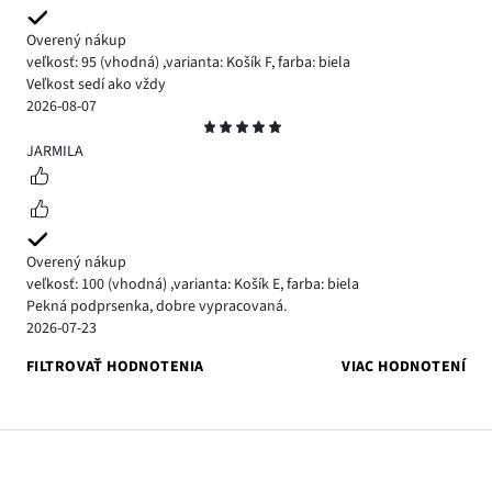
Overený nákup
veľkosť: 95
(vhodná)
,
varianta: Košík F,
farba: biela
Veľkost sedí ako vždy
2026-08-07
Hodnotenie
5
JARMILA
Overený nákup
veľkosť: 100
(vhodná)
,
varianta: Košík E,
farba: biela
Pekná podprsenka, dobre vypracovaná.
2026-07-23
FILTROVAŤ HODNOTENIA
VIAC HODNOTENÍ