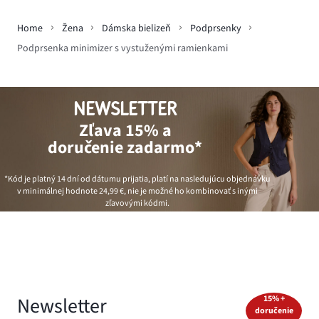
Home
Žena
Dámska bielizeň
Podprsenky
Podprsenka minimizer s vystuženými ramienkami
NEWSLETTER
Zľava 15% a
doručenie zadarmo*
*Kód je platný 14 dní od dátumu prijatia, platí na nasledujúcu objednávku
v minimálnej hodnote
24,99 €
, nie je možné ho kombinovať s inými
zľavovými kódmi.
Newsletter
15% +
doručenie