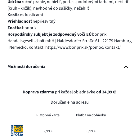
Údržba
ručné pranie, nebieliť, perte s podobnými farbami, nečistiť
(kruh - krížik), nevhodné do sušičky, nežehliť
Kostice
s kosticami
Priehľadnosť
nepriesvitný
Značka
bonprix
Hospodársky subjekt je zodpovedný voči EÚ
bonprix
Handelsgesellschaft mbH | Haldesdorfer Straße 61 | 22179 Hamburg
| Nemecko, Kontakt: https://www.bonprix.sk/pomoc/kontakt/
Možnosti doručenia
Doprava zdarma
pri každej objednávke
od 34,99 €
!
Doručenie na adresu
Platobná karta
Platba na dobierku
2,99 €
3,99 €