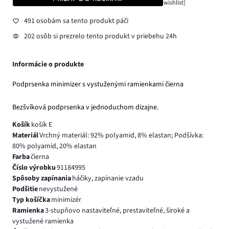
wishlist]
491 osobám sa tento produkt páči
202 osôb si prezrelo tento produkt v priebehu 24h
Informácie o produkte
Podprsenka minimizer s vystuženými ramienkami čierna
Bezšvíková podprsenka v jednoduchom dizajne.
Košík
košík E
Materiál
Vrchný materiál: 92% polyamid, 8% elastan; Podšívka:
80% polyamid, 20% elastan
Farba
čierna
Číslo výrobku
91184995
Spôsoby zapínania
háčiky, zapínanie vzadu
Podšitie
nevystužené
Typ košíčka
minimizér
Ramienka
3-stupňovo nastaviteľné, prestaviteľné, široké a
vystužené ramienka