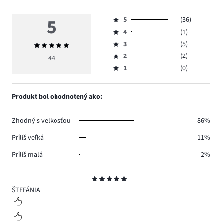
5
5
(36)
Hodnotenie
4
(1)
5,
Hodnotenie
počet
3
(5)
Priemerné
4,
Hodnotenie
hlasov
hodnotenie
počet
2
(2)
3,
44
Hodnotenie
36.
5
hlasov
počet
1
(0)
2,
Hodnotenie
1.
hlasov
počet
1,
5.
hlasov
počet
Produkt bol ohodnotený ako:
2.
hlasov
0.
Zhodný s veľkosťou
86%
Príliš veľká
11%
Príliš malá
2%
Hodnotenie
5
ŠTEFÁNIA