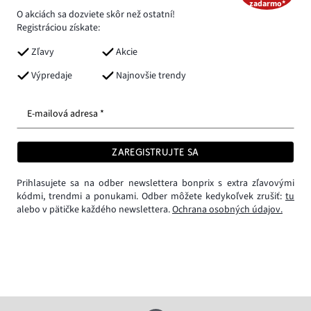
zadarmo*
O akciách sa dozviete skôr než ostatní!
Registráciou získate:
Zľavy
Akcie
Výpredaje
Najnovšie trendy
E-mailová adresa *
ZAREGISTRUJTE SA
Prihlasujete sa na odber newslettera bonprix s extra zľavovými
kódmi, trendmi a ponukami. Odber môžete kedykoľvek zrušiť:
tu
alebo v pätičke každého newslettera.
Ochrana osobných údajov.