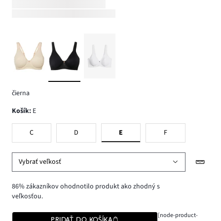
čierna
Košík
:
E
C
D
E
F
Vybrať veľkosť
86% zákazníkov ohodnotilo produkt ako zhodný s
veľkosťou.
[node-product-
PRIDAŤ DO KOŠÍKA