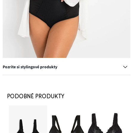
Pozrite si stylingové produkty
Podprsenka minimizer s vystuženými ramienkami
14,99 €
PODOBNÉ PRODUKTY
-11%
PRIDAŤ DO KOŠÍKA
Vysoké nohavičky (2 ks)
17,98 €