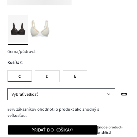
čierna/púdrová
Košík
:
C
C
D
E
Vybrať veľkosť
86% zákazníkov ohodnotilo produkt ako zhodný s
veľkosťou.
[node-product-
PRIDAŤ DO KOŠÍKA
wishlist]