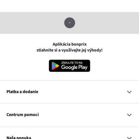
Aplikácia bonprix
stiahnite si a využívajte jej výhody!
Platba a dodanie
MasterCard
VISA
Centrum pomoci
Google pay
Apple pay
Otázky a odpovede
Platba a dodanie
Naša ponuka
Slovenská pošta