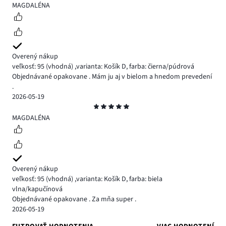
5
MAGDALÉNA
Overený nákup
veľkosť: 95
(vhodná)
,
varianta: Košík D,
farba: čierna/púdrová
Objednávané opakovane . Mám ju aj v bielom a hnedom prevedení
.
2026-05-19
Hodnotenie
5
MAGDALÉNA
Overený nákup
veľkosť: 95
(vhodná)
,
varianta: Košík D,
farba: biela
vlna/kapučínová
Objednávané opakovane . Za mňa super .
2026-05-19