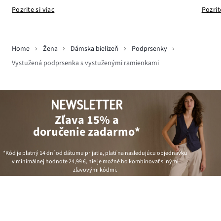
Pozrit
Pozrite si viac
Home
Žena
Dámska bielizeň
Podprsenky
Vystužená podprsenka s vystuženými ramienkami
NEWSLETTER
Zľava 15% a
doručenie zadarmo*
*Kód je platný 14 dní od dátumu prijatia, platí na nasledujúcu objednávku
v minimálnej hodnote
24,99 €
, nie je možné ho kombinovať s inými
zľavovými kódmi.