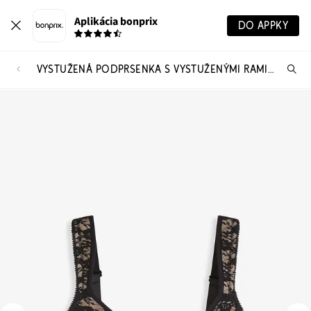
Aplikácia bonprix
DO APPKY
VYSTUŽENÁ PODPRSENKA S VYSTUŽENÝMI RAMIENKAMI
Hľ
pr