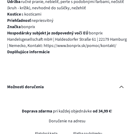
Údržba
ručné pranie, nebieliť, perte s podobnými farbami, nečistiť
(kruh - krížik), nevhodné do sušičky, nežehliť
Kostice
s kosticami
Priehľadnosť
nepriesvitný
Značka
bonprix
Hospodársky subjekt je zodpovedný voči EÚ
bonprix
Handelsgesellschaft mbH | Haldesdorfer Straße 61 | 22179 Hamburg
| Nemecko, Kontakt: https://www.bonprix.sk/pomoc/kontakt/
Doplňujúce informácie
Možnosti doručenia
Doprava zdarma
pri každej objednávke
od 34,99 €
!
Doručenie na adresu
Platobná karta
Platba na dobierku