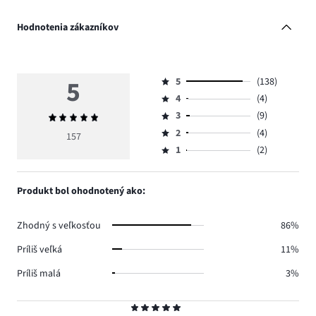
Hodnotenia zákazníkov
5
5
(138)
Hodnotenie
4
(4)
5,
Hodnotenie
počet
3
(9)
Priemerné
4,
Hodnotenie
hlasov
hodnotenie
počet
2
(4)
3,
157
Hodnotenie
138.
5
hlasov
počet
1
(2)
2,
Hodnotenie
4.
hlasov
počet
1,
9.
hlasov
počet
Produkt bol ohodnotený ako:
4.
hlasov
2.
Zhodný s veľkosťou
86%
Príliš veľká
11%
Príliš malá
3%
Hodnotenie