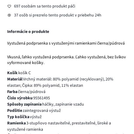
697 osobám sa tento produkt páči
37 osôb si prezrelo tento produkt v priebehu 24h
Informácie o produkte
Vystužená podprsenka s vystuženými ramienkami čierna/púdrová
Vkusná, ľahko vystužená podprsenka. Ľahko vystužená, bez švíkov
vyformované košíky.
Košík
košík C
Materiál
Vrchný materiál: 80% polyamid (recyklovaný), 20%
elastan; Čipka: 89% polyamid, 11% elastan
Farba
čierna/púdrová
Číslo výrobku
95561495
Spôsoby zapínania
háčiky, zapínanie vzadu
Podšitie
zaintegrovaná výstuž
Typ košíčka
výstuž
Ramienka
3-stupňovo nastaviteľné, prestaviteľné, široké a
vystužené ramienka