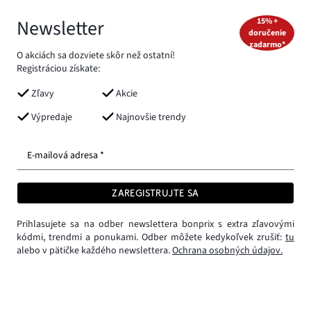
Newsletter
15% +
doručenie
zadarmo*
O akciách sa dozviete skôr než ostatní!
Registráciou získate:
Zľavy
Akcie
Výpredaje
Najnovšie trendy
E-mailová adresa *
ZAREGISTRUJTE SA
Prihlasujete sa na odber newslettera bonprix s extra zľavovými
kódmi, trendmi a ponukami. Odber môžete kedykoľvek zrušiť:
tu
alebo v pätičke každého newslettera.
Ochrana osobných údajov.