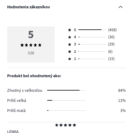
Hodnotenia zákazníkov
5
5
(458)
Hodnotenie
4
(30)
5,
Hodnotenie
počet
3
(29)
Priemerné
4,
Hodnotenie
hlasov
hodnotenie
počet
2
(6)
3,
538
Hodnotenie
458.
5
hlasov
počet
1
(15)
2,
Hodnotenie
30.
hlasov
počet
1,
29.
hlasov
počet
Produkt bol ohodnotený ako:
6.
hlasov
15.
Zhodný s veľkosťou
84%
Príliš veľká
13%
Príliš malá
3%
Hodnotenie
5
LENKA