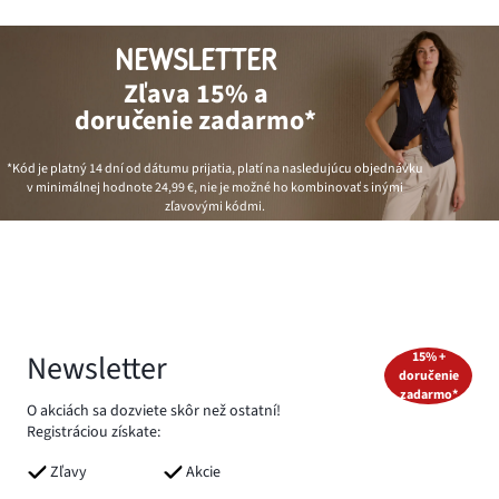
NEWSLETTER
Zľava 15% a
doručenie zadarmo*
*Kód je platný 14 dní od dátumu prijatia, platí na nasledujúcu objednávku
v minimálnej hodnote
24,99 €
, nie je možné ho kombinovať s inými
zľavovými kódmi.
Newsletter
15% +
doručenie
zadarmo*
O akciách sa dozviete skôr než ostatní!
Registráciou získate:
Zľavy
Akcie