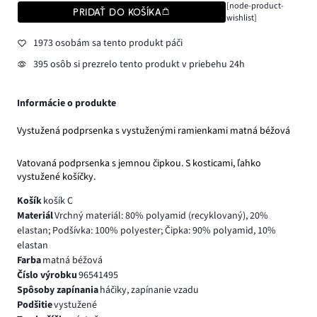
[node-product-
PRIDAŤ DO KOŠÍKA
wishlist]
1973 osobám sa tento produkt páči
395 osôb si prezrelo tento produkt v priebehu 24h
Informácie o produkte
Vystužená podprsenka s vystuženými ramienkami matná béžová
Vatovaná podprsenka s jemnou čipkou. S kosticami, ľahko
vystužené košíčky.
Košík
košík C
Materiál
Vrchný materiál: 80% polyamid (recyklovaný), 20%
elastan; Podšívka: 100% polyester; Čipka: 90% polyamid, 10%
elastan
Farba
matná béžová
Číslo výrobku
96541495
Spôsoby zapínania
háčiky, zapínanie vzadu
Podšitie
vystužené