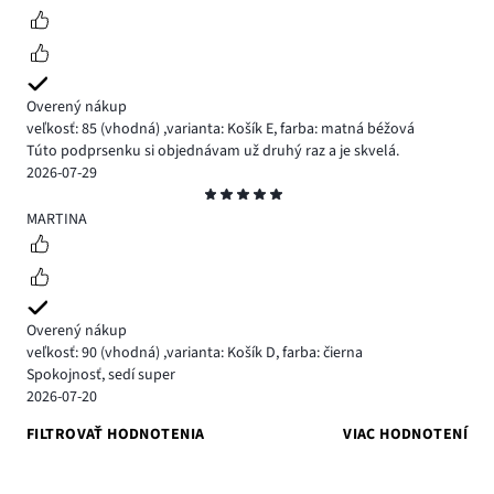
Overený nákup
veľkosť: 85
(vhodná)
,
varianta: Košík E,
farba: matná béžová
Túto podprsenku si objednávam už druhý raz a je skvelá.
2026-07-29
Hodnotenie
5
MARTINA
Overený nákup
veľkosť: 90
(vhodná)
,
varianta: Košík D,
farba: čierna
Spokojnosť, sedí super
2026-07-20
FILTROVAŤ HODNOTENIA
VIAC HODNOTENÍ