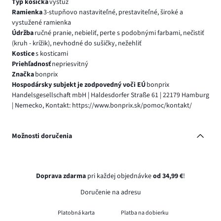
Typ košíčka
výstuž
Ramienka
3-stupňovo nastaviteľné, prestaviteľné, široké a
vystužené ramienka
Údržba
ručné pranie, nebieliť, perte s podobnými farbami, nečistiť
(kruh - krížik), nevhodné do sušičky, nežehliť
Kostice
s kosticami
Priehľadnosť
nepriesvitný
Značka
bonprix
Hospodársky subjekt je zodpovedný voči EÚ
bonprix
Handelsgesellschaft mbH | Haldesdorfer Straße 61 | 22179 Hamburg
| Nemecko, Kontakt: https://www.bonprix.sk/pomoc/kontakt/
Možnosti doručenia
Doprava zdarma
pri každej objednávke
od 34,99 €
!
Doručenie na adresu
Platobná karta
Platba na dobierku