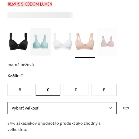
18,69 € s kódom LUMEN
matná béžová
Košík
:
C
B
C
D
E
Vybrať veľkosť
84% zákazníkov ohodnotilo produkt ako zhodný s
veľkosťou.