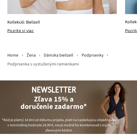
Kollek
Kollekció: Bielizeň
Pozrit
Pozrite si viac
Home
Žena
Dámska bielizeň
Podprsenky
Podprsenka s vystuženými ramienkami
NEWSLETTER
Zľava 15% a
doručenie zadarmo*
*Kód je platný 14 dní od dátumu prijatia, platí na nasledujúcu objednávku
v minimálnej hodnote
24,99 €
, nie je možné ho kombinovať s inými
zľavovými kódmi.