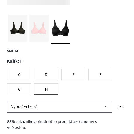
čierna
Košík
:
H
C
D
E
F
G
H
Vybrať veľkosť
88% zákazníkov ohodnotilo produkt ako zhodný s
veľkosťou.