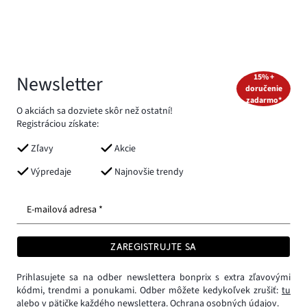
Newsletter
15% +
doručenie
zadarmo*
O akciách sa dozviete skôr než ostatní!
Registráciou získate:
Zľavy
Akcie
Výpredaje
Najnovšie trendy
E-mailová adresa *
ZAREGISTRUJTE SA
Prihlasujete sa na odber newslettera bonprix s extra zľavovými
kódmi, trendmi a ponukami. Odber môžete kedykoľvek zrušiť:
tu
alebo v pätičke každého newslettera.
Ochrana osobných údajov.