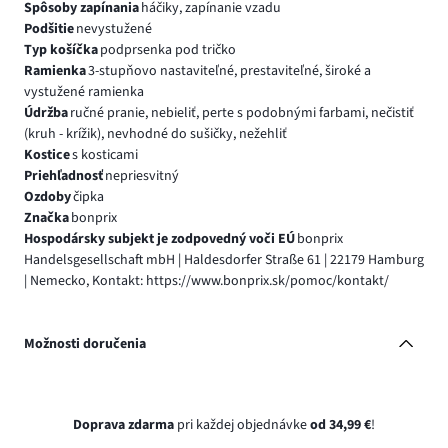
Spôsoby zapínania
háčiky, zapínanie vzadu
Podšitie
nevystužené
Typ košíčka
podprsenka pod tričko
Ramienka
3-stupňovo nastaviteľné, prestaviteľné, široké a
vystužené ramienka
Údržba
ručné pranie, nebieliť, perte s podobnými farbami, nečistiť
(kruh - krížik), nevhodné do sušičky, nežehliť
Kostice
s kosticami
Priehľadnosť
nepriesvitný
Ozdoby
čipka
Značka
bonprix
Hospodársky subjekt je zodpovedný voči EÚ
bonprix
Handelsgesellschaft mbH | Haldesdorfer Straße 61 | 22179 Hamburg
| Nemecko, Kontakt: https://www.bonprix.sk/pomoc/kontakt/
Možnosti doručenia
Doprava zdarma
pri každej objednávke
od 34,99 €
!