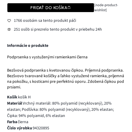
[node-product-
PRIDAŤ DO KOŠÍKA
wishlist]
1766 osobám sa tento produkt páči
251 osôb si prezrelo tento produkt v priebehu 24h
Informácie o produkte
Podprsenka s vystuženými ramienkami čierna
Bezšvová podprsenka s kvetovanou čipkou. Príjemná podprsenka.
Bezšvovo tvarované košíčky a ľahko vystužené ramienka, príjemná
na pokožku, s kosticami pre perfektnú oporu. Zdobená čipkou pod
prsiami.
Košík
košík H
Materiál
Vrchný materiál: 80% polyamid (recyklovaný), 20%
elastan; Podšívka: 80% polyamid (recyklovaný), 20% elastan;
Čipka: 94% polyamid, 6% elastan
Farba
čierna
Číslo výrobku
94320895