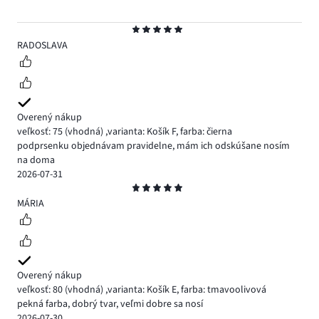
Hodnotenie
5
RADOSLAVA
Overený nákup
veľkosť: 75
(vhodná)
,
varianta: Košík F,
farba: čierna
podprsenku objednávam pravidelne, mám ich odskúšane nosím
na doma
2026-07-31
Hodnotenie
5
MÁRIA
Overený nákup
veľkosť: 80
(vhodná)
,
varianta: Košík E,
farba: tmavoolivová
pekná farba, dobrý tvar, veľmi dobre sa nosí
2026-07-30