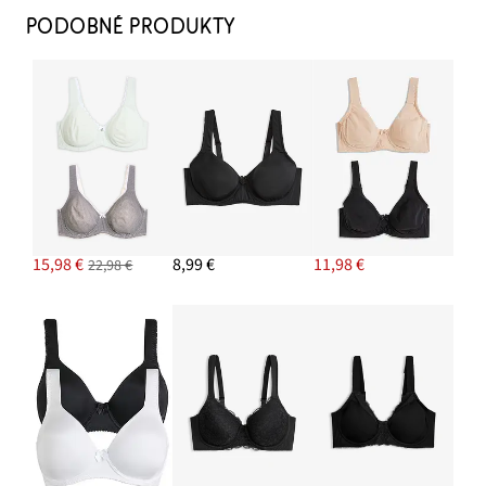
14,99 €
PODOBNÉ PRODUKTY
PRIDAŤ DO KOŠÍKA
Maxi nohavičky (2 ks), s jemnou čipkou
15,99 €
PRIDAŤ DO KOŠÍKA
15,98 €
8,99 €
11,98 €
22,98 €