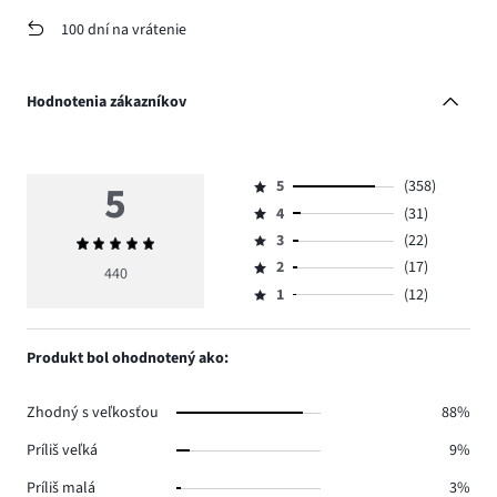
100 dní na vrátenie
Hodnotenia zákazníkov
5
5
(358)
Hodnotenie
4
(31)
5,
Hodnotenie
počet
3
(22)
Priemerné
4,
Hodnotenie
hlasov
hodnotenie
počet
2
(17)
3,
440
Hodnotenie
358.
5
hlasov
počet
1
(12)
2,
Hodnotenie
31.
hlasov
počet
1,
22.
hlasov
počet
Produkt bol ohodnotený ako:
17.
hlasov
12.
Zhodný s veľkosťou
88%
Príliš veľká
9%
Príliš malá
3%