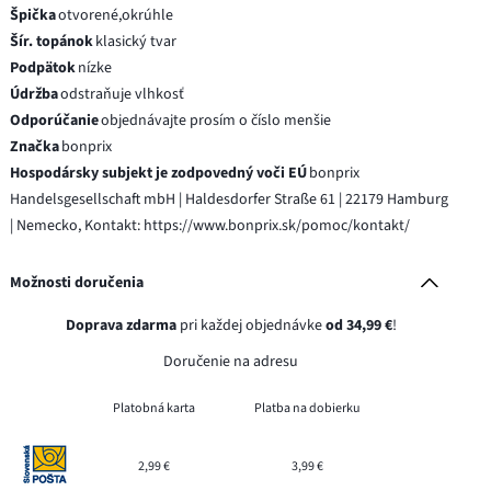
Špička
otvorené,okrúhle
Šír. topánok
klasický tvar
Podpätok
nízke
Údržba
odstraňuje vlhkosť
Odporúčanie
objednávajte prosím o číslo menšie
Značka
bonprix
Hospodársky subjekt je zodpovedný voči EÚ
bonprix
Handelsgesellschaft mbH | Haldesdorfer Straße 61 | 22179 Hamburg
| Nemecko, Kontakt: https://www.bonprix.sk/pomoc/kontakt/
Možnosti doručenia
Doprava zdarma
pri každej objednávke
od 34,99 €
!
Doručenie na adresu
Platobná karta
Platba na dobierku
2,99 €
3,99 €