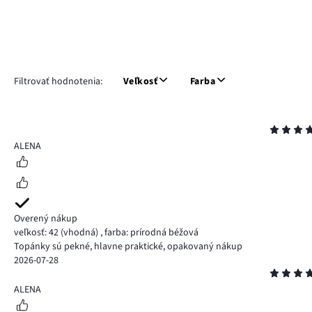
Filtrovať hodnotenia:
Veľkosť
Farba
Hodnotenie
5
ALENA
Overený nákup
veľkosť: 42
(vhodná)
,
farba: prírodná béžová
Topánky sú pekné, hlavne praktické, opakovaný nákup
2026-07-28
Hodnotenie
5
ALENA