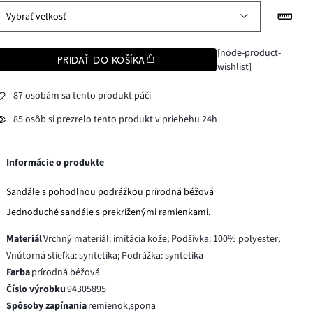
Vybrať veľkosť
[node-product-
PRIDAŤ DO KOŠÍKA
wishlist]
87 osobám sa tento produkt páči
85 osôb si prezrelo tento produkt v priebehu 24h
Informácie o produkte
Sandále s pohodlnou podrážkou prírodná béžová
Jednoduché sandále s prekríženými ramienkami.
Materiál
Vrchný materiál: imitácia kože; Podšívka: 100% polyester;
Vnútorná stieľka: syntetika; Podrážka: syntetika
Farba
prírodná béžová
Číslo výrobku
94305895
Spôsoby zapínania
remienok,spona