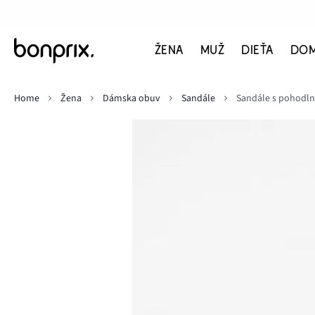
ŽENA
MUŽ
DIEŤA
DO
Home
Žena
Dámska obuv
Sandále
Sandále s pohodl