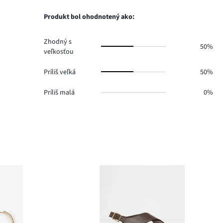
0.
hlasov
počet
0.
hlasov
Produkt bol ohodnotený ako:
1.
Zhodný s
50%
veľkosťou
Príliš veľká
50%
Príliš malá
0%