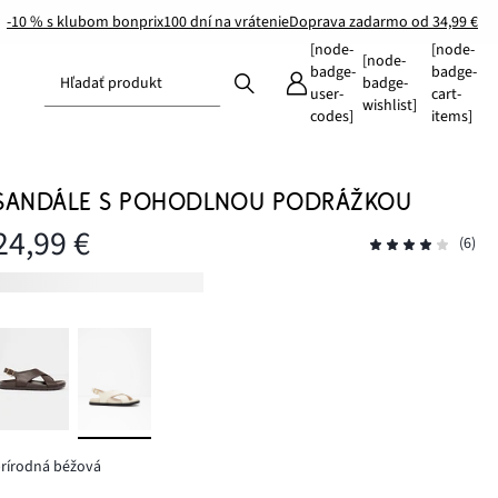
-10 % s klubom bonprix
100 dní na vrátenie
Doprava zadarmo od 34,99 €
[node-
[node-
[node-
badge-
badge-
Hľadať produkt
badge-
user-
cart-
wishlist]
codes]
items]
SANDÁLE S POHODLNOU PODRÁŽKOU
24,99 €
(6)
rírodná béžová