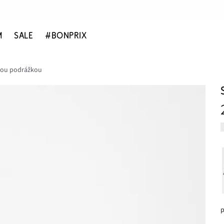
M
SALE
#BONPRIX
nou podrážkou
p