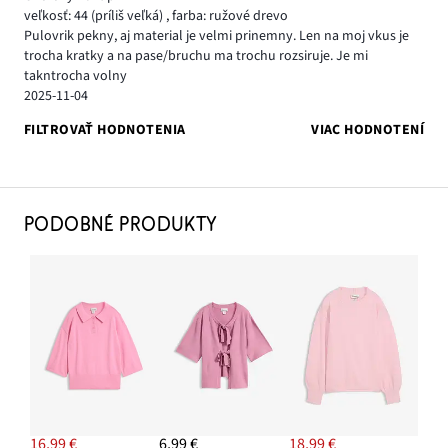
veľkosť: 44
(príliš veľká)
,
farba: ružové drevo
Pulovrik pekny, aj material je velmi prinemny. Len na moj vkus je
trocha kratky a na pase/bruchu ma trochu rozsiruje. Je mi
takntrocha volny
2025-11-04
FILTROVAŤ HODNOTENIA
VIAC HODNOTENÍ
PODOBNÉ PRODUKTY
16,99 €
6,99 €
18,99 €