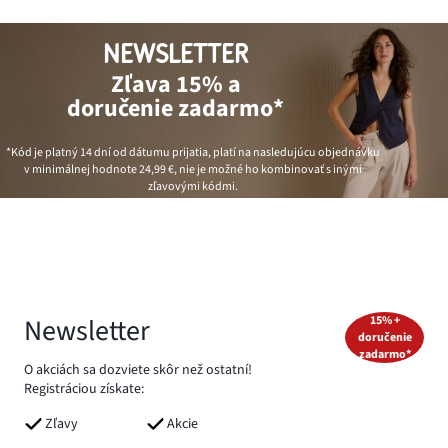
NEWSLETTER
Zľava 15% a
doručenie zadarmo*
*Kód je platný 14 dní od dátumu prijatia, platí na nasledujúcu objednávku
v minimálnej hodnote
24,99 €
, nie je možné ho kombinovať s inými
zľavovými kódmi.
Newsletter
15% +
doručenie
zadarmo*
O akciách sa dozviete skôr než ostatní!
Registráciou získate:
Zľavy
Akcie