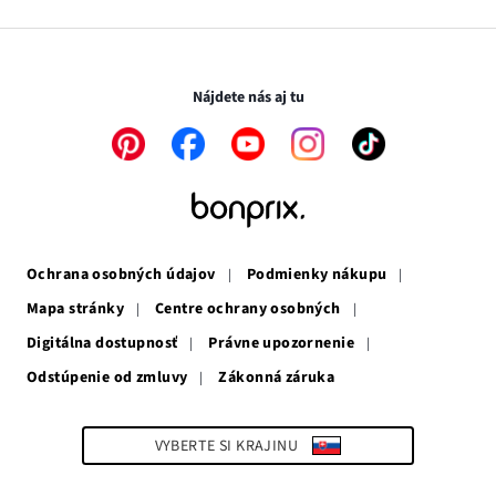
Médiá
v
sa
otvorí
novom
otvorí
v
Transakcie a platby sú bezpečné so SSL spojením.
okne
v
novom
novom
okne
Nájdete nás aj tu
okne
Odkaz
Odkaz
Odkaz
Odkaz
Odkaz
sa
sa
sa
sa
sa
otvorí
otvorí
otvorí
otvorí
otvorí
v
v
v
v
v
novom
novom
novom
novom
novom
okne
okne
okne
okne
okne
Ochrana osobných údajov
Podmienky nákupu
Mapa stránky
Centre ochrany osobných
Digitálna dostupnosť
Právne upozornenie
Odstúpenie od zmluvy
Zákonná záruka
Odkaz
sa
otvorí
v
VYBERTE SI KRAJINU
novom
okne