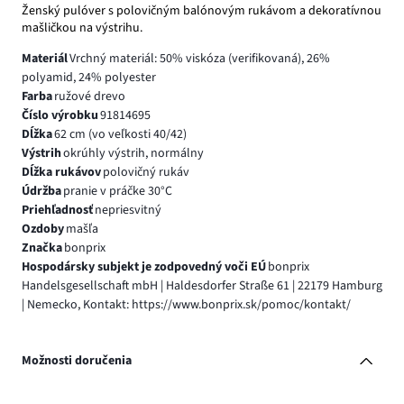
Ženský pulóver s polovičným balónovým rukávom a dekoratívnou
mašličkou na výstrihu.
Materiál
Vrchný materiál: 50% viskóza (verifikovaná), 26%
polyamid, 24% polyester
Farba
ružové drevo
Číslo výrobku
91814695
Dĺžka
62 cm (vo veľkosti 40/42)
Výstrih
okrúhly výstrih, normálny
Dĺžka rukávov
polovičný rukáv
Údržba
pranie v práčke 30°C
Priehľadnosť
nepriesvitný
Ozdoby
mašľa
Značka
bonprix
Hospodársky subjekt je zodpovedný voči EÚ
bonprix
Handelsgesellschaft mbH | Haldesdorfer Straße 61 | 22179 Hamburg
| Nemecko, Kontakt: https://www.bonprix.sk/pomoc/kontakt/
Možnosti doručenia