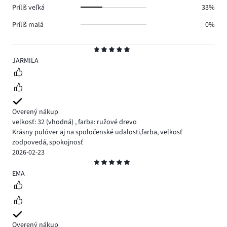
Príliš veľká
33%
Príliš malá
0%
Hodnotenie
5
JARMILA
Overený nákup
veľkosť: 32
(vhodná)
,
farba: ružové drevo
Krásny pulóver aj na spoločenské udalosti,farba, veľkosť
zodpovedá, spokojnosť
2026-02-23
Hodnotenie
5
EMA
Overený nákup