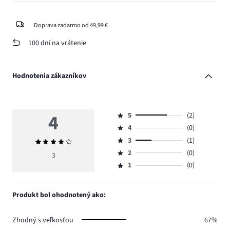
Doprava zadarmo od 49,99 €
100 dní na vrátenie
Hodnotenia zákazníkov
4
5
(2)
Hodnotenie
4
(0)
5,
Hodnotenie
počet
3
(1)
Priemerné
4,
Hodnotenie
hlasov
hodnotenie
počet
2
(0)
3,
3
Hodnotenie
2.
4
hlasov
počet
1
(0)
2,
Hodnotenie
0.
hlasov
počet
1,
1.
hlasov
počet
Produkt bol ohodnotený ako:
0.
hlasov
0.
Zhodný s veľkosťou
67%