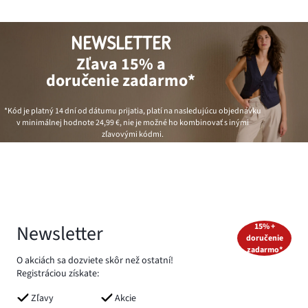
NEWSLETTER
Zľava 15% a
doručenie zadarmo*
*Kód je platný 14 dní od dátumu prijatia, platí na nasledujúcu objednávku
v minimálnej hodnote
24,99 €
, nie je možné ho kombinovať s inými
zľavovými kódmi.
Newsletter
15% +
doručenie
zadarmo*
O akciách sa dozviete skôr než ostatní!
Registráciou získate:
Zľavy
Akcie