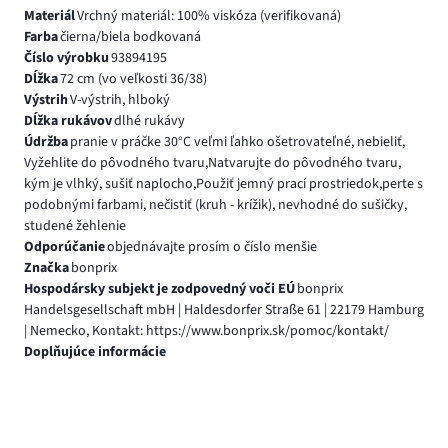
Materiál
Vrchný materiál: 100% viskóza (verifikovaná)
Farba
čierna/biela bodkovaná
Číslo výrobku
93894195
Dĺžka
72 cm (vo veľkosti 36/38)
Výstrih
V-výstrih, hlboký
Dĺžka rukávov
dlhé rukávy
Údržba
pranie v práčke 30°C veľmi ľahko ošetrovateľné, nebieliť,
Vyžehlite do pôvodného tvaru,Natvarujte do pôvodného tvaru,
kým je vlhký, sušiť naplocho,Použiť jemný prací prostriedok,perte s
podobnými farbami, nečistiť (kruh - krížik), nevhodné do sušičky,
studené žehlenie
Odporúčanie
objednávajte prosím o číslo menšie
Značka
bonprix
Hospodársky subjekt je zodpovedný voči EÚ
bonprix
Handelsgesellschaft mbH | Haldesdorfer Straße 61 | 22179 Hamburg
| Nemecko, Kontakt: https://www.bonprix.sk/pomoc/kontakt/
Doplňujúce informácie