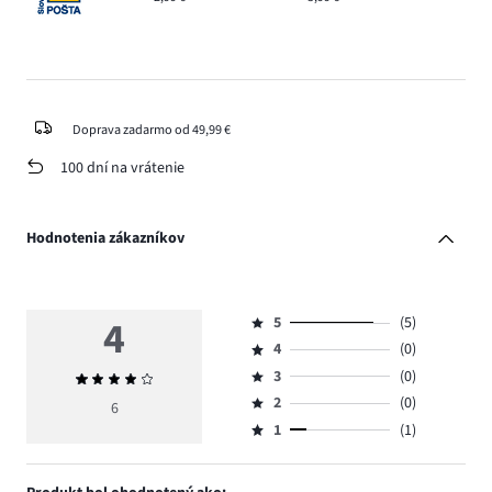
Doprava zadarmo od 49,99 €
100 dní na vrátenie
Hodnotenia zákazníkov
4
5
(5)
Hodnotenie
4
(0)
5,
Hodnotenie
počet
3
(0)
Priemerné
4,
Hodnotenie
hlasov
hodnotenie
počet
2
(0)
3,
6
Hodnotenie
5.
4
hlasov
počet
1
(1)
2,
Hodnotenie
0.
hlasov
počet
1,
0.
hlasov
počet