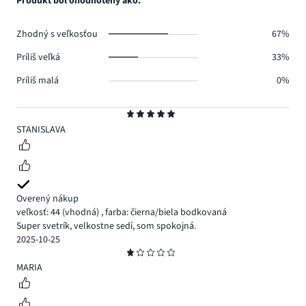
Produkt bol ohodnotený ako:
0.
hlasov
1.
Zhodný s veľkosťou
67%
Príliš veľká
33%
Príliš malá
0%
Hodnotenie
5
STANISLAVA
Overený nákup
veľkosť: 44
(vhodná)
,
farba: čierna/biela bodkovaná
Super svetrík, velkostne sedí, som spokojná.
2025-10-25
Hodnotenie
1
MARIA