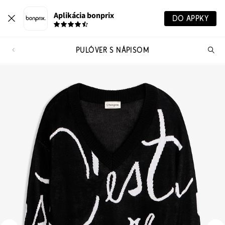
Aplikácia bonprix
DO APPKY
PULÓVER S NÁPISOM
Hľ
pr