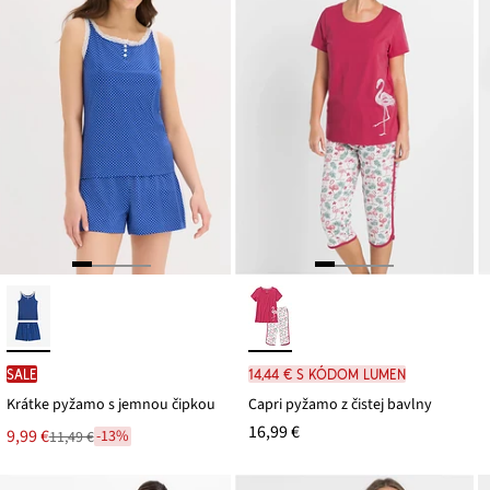
SALE
14,44 € s kódom LUMEN
Krátke pyžamo s jemnou čipkou
Capri pyžamo z čistej bavlny
16,99 €
Nová
9,99 €
-13%
11,49 €
Zľava
cena
z
je
ceny