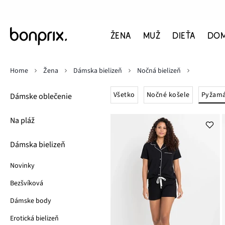
ŽENA
MUŽ
DIEŤA
DO
Home
Žena
Dámska bielizeň
Nočná bielizeň
Pyžam
Všetko
Nočné košele
Dámske oblečenie
Na pláž
Dámska bielizeň
Novinky
Bezšvíková
Dámske body
Erotická bielizeň