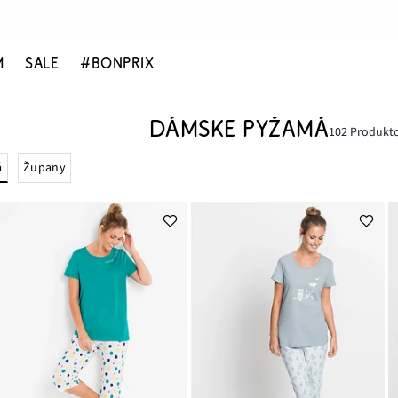
M
SALE
#BONPRIX
DÁMSKE PYŽAMÁ
102 Produkt
á
Župany