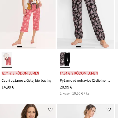
12,74 € s kódom LUMEN
17,84 € s kódom LUMEN
Capri pyžamo z čistej bio bavlny
Pyžamové nohavice (2-dielne balenie), dlhé, z čistej bio bavlny
14,99 €
20,99 €
2 kusy | 10,50 € / ks