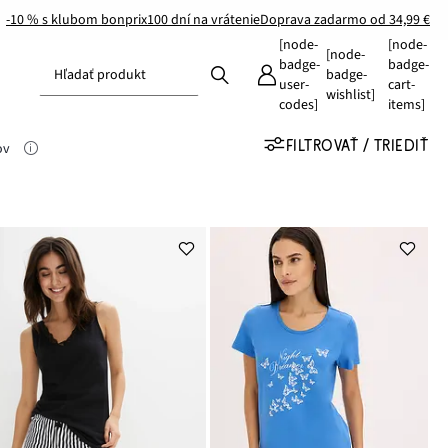
-10 % s klubom bonprix
100 dní na vrátenie
Doprava zadarmo od 34,99 €
[node-
[node-
[node-
badge-
badge-
Hľadať produkt
badge-
user-
cart-
wishlist]
codes]
items]
FILTROVAŤ / TRIEDIŤ
ov