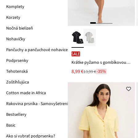
Komplety
Korzety
Nočná bielizeň
Nohavičky
Pančuchy a pančuchové nohavice
SALE
Podprsenky
Krátke pyžamo s gombíkovou légou
Nová
8,99 €
-35%
Tehotenská
13,99 €
Zľava
cena
z
je
Zoštíhľujúca
ceny
13,99 €
Cotton made in Africa
Rakovina prsníka - Samovyšetrenie
Bestsellery
Basic
Ako si vybrať podprsenku?