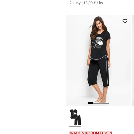
2 kusy | 13,00 € / ks
16,14 € s kódom LUMEN