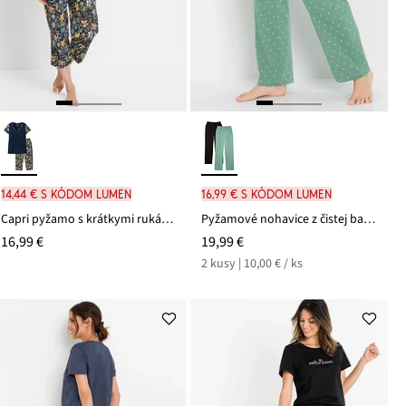
14,44 € s kódom LUMEN
16,99 € s kódom LUMEN
Capri pyžamo s krátkymi rukávmi, z čistej bavlny
Pyžamové nohavice z čistej bavlny (2 ks v balení)
16,99 €
19,99 €
2 kusy | 10,00 € / ks