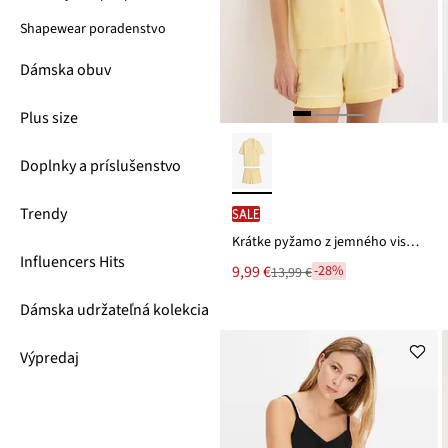
Shapewear poradenstvo
Dámska obuv
Plus size
Doplnky a príslušenstvo
Trendy
SALE
Krátke pyžamo z jemného viskózového mixu
Influencers Hits
Nová
9,99 €
-28%
13,99 €
Zľava
cena
z
je
Dámska udržateľná kolekcia
ceny
13,99 €
Výpredaj