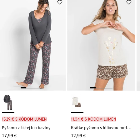
11,49 €
15,29 € s kódom LUMEN
11,04 € s kódom LUMEN
Pyžamo z čistej bio bavlny
Krátke pyžamo s fóliovou potlačou
17,99 €
12,99 €