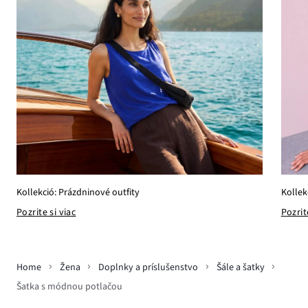
Kollekció: Prázdninové outfity
Kollek
Pozrite si viac
Pozrit
Home
Žena
Doplnky a príslušenstvo
Šále a šatky
Šatka s módnou potlačou