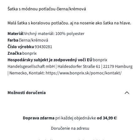
Šatka s módnou potlačou čierna/krémová
Malá šatka s koralovou potlačou. aj na nosenie ako šatka na hlave.
Materiál
Vrchný materiál: 100% polyester
Farba
čierna/krémová
Číslo výrobku
93430281
Značka
bonprix
Hospodársky subjekt je zodpovedný voči EÚ
bonprix
Handelsgesellschaft mbH | Haldesdorfer Straße 61 | 22179 Hamburg
| Nemecko, Kontakt: https://www.bonprix.sk/pomoc/kontakt/
Možnosti doručenia
Doprava zdarma
pri každej objednávke
od 34,99 €
!
Doručenie na adresu