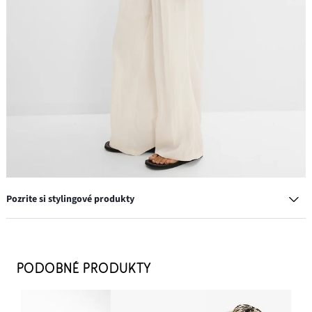
Pozrite si stylingové produkty
Medziprstové šľapky/žabky
23,99 €
PODOBNÉ PRODUKTY
PRIDAŤ DO KOŠÍKA