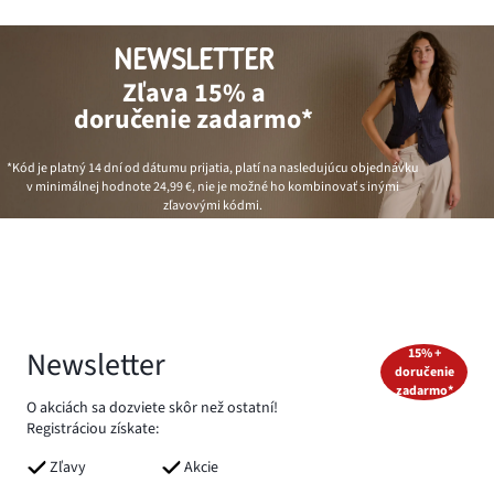
NEWSLETTER
Zľava 15% a
doručenie zadarmo*
*Kód je platný 14 dní od dátumu prijatia, platí na nasledujúcu objednávku
v minimálnej hodnote
24,99 €
, nie je možné ho kombinovať s inými
zľavovými kódmi.
Newsletter
15% +
doručenie
zadarmo*
O akciách sa dozviete skôr než ostatní!
Registráciou získate:
Zľavy
Akcie