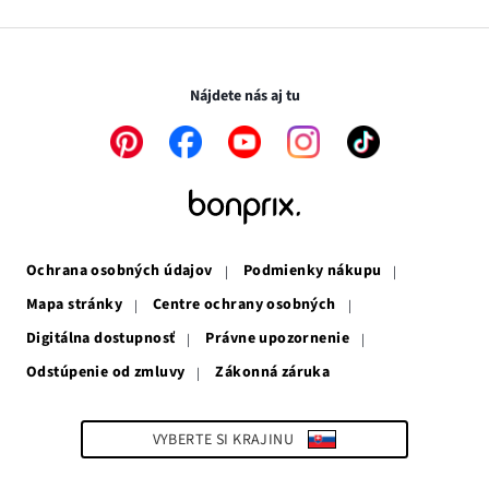
Médiá
v
sa
otvorí
novom
otvorí
v
Transakcie a platby sú bezpečné so SSL spojením.
okne
v
novom
novom
okne
Nájdete nás aj tu
okne
Odkaz
Odkaz
Odkaz
Odkaz
Odkaz
sa
sa
sa
sa
sa
otvorí
otvorí
otvorí
otvorí
otvorí
v
v
v
v
v
novom
novom
novom
novom
novom
okne
okne
okne
okne
okne
Ochrana osobných údajov
Podmienky nákupu
Mapa stránky
Centre ochrany osobných
Digitálna dostupnosť
Právne upozornenie
Odstúpenie od zmluvy
Zákonná záruka
Odkaz
sa
otvorí
v
VYBERTE SI KRAJINU
novom
okne